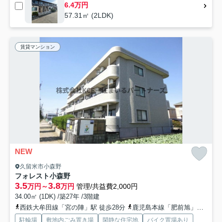
6.4万円
57.31㎡ (2LDK)
賃貸マンション
NEW
久留米市小森野
フォレスト小森野
3.5
3.8
万円～
万円
管理/共益費2,000円
34.00㎡ (1DK) /築27年 /3階建
西鉄大牟田線「宮の陣」駅 徒歩28分
鹿児島本線「肥前旭」駅 徒歩40分
駐輪場
敷地内ごみ置き場
閑静な住宅地
バイク置場あり