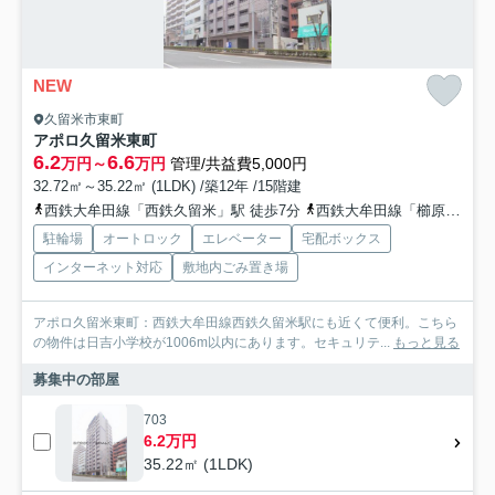
NEW
久留米市東町
アポロ久留米東町
6.2
6.6
万円～
万円
管理/共益費5,000円
32.72㎡～35.22㎡ (1LDK) /築12年 /15階建
西鉄大牟田線「西鉄久留米」駅 徒歩7分
西鉄大牟田線「櫛原」駅 徒歩9分
駐輪場
オートロック
エレベーター
宅配ボックス
インターネット対応
敷地内ごみ置き場
アポロ久留米東町：西鉄大牟田線西鉄久留米駅にも近くて便利。こちら
の物件は日吉小学校が1006m以内にあります。セキュリテ...
もっと見る
募集中の部屋
703
6.2万円
35.22㎡ (1LDK)