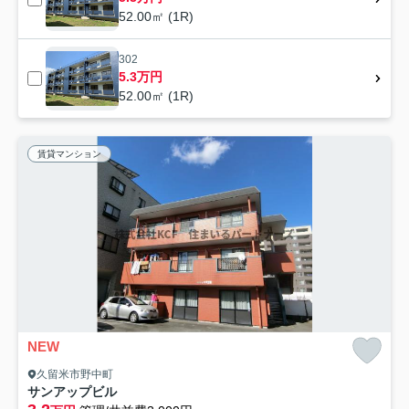
52.00㎡ (1R)
302
5.3万円
52.00㎡ (1R)
賃貸マンション
NEW
久留米市野中町
サンアップビル