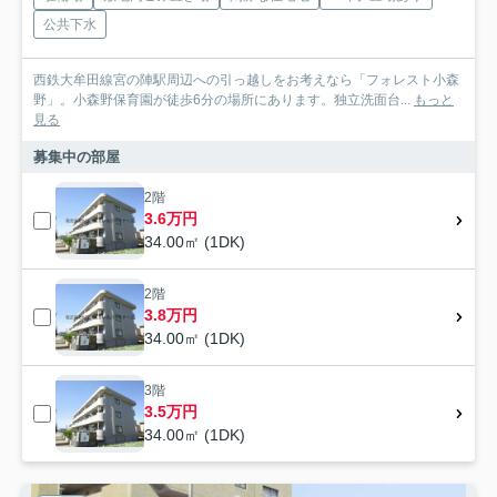
公共下水
西鉄大牟田線宮の陣駅周辺への引っ越しをお考えなら「フォレスト小森
野」。小森野保育園が徒歩6分の場所にあります。独立洗面台...
もっと
見る
募集中の部屋
2階
3.6万円
34.00㎡ (1DK)
2階
3.8万円
34.00㎡ (1DK)
3階
3.5万円
34.00㎡ (1DK)