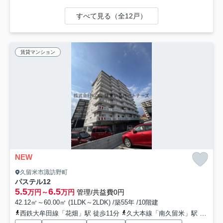
すべて見る（全12戸）
賃貸マンション
NEW
久留米市諏訪野町
パステル12
5.5
6.5
万円～
万円
管理/共益費0円
42.12㎡～60.00㎡ (1LDK～2LDK) /築55年 /10階建
西鉄大牟田線「花畑」駅 徒歩11分
久大本線「南久留米」駅 徒歩12分