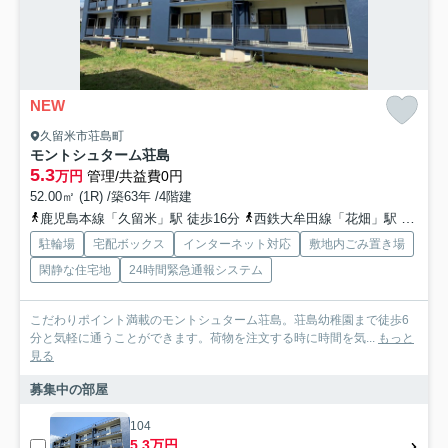
NEW
久留米市荘島町
モントシュターム荘島
5.3
万円
管理/共益費0円
52.00㎡ (1R) /築63年 /4階建
鹿児島本線「久留米」駅 徒歩16分
西鉄大牟田線「花畑」駅 徒歩18分
駐輪場
宅配ボックス
インターネット対応
敷地内ごみ置き場
閑静な住宅地
24時間緊急通報システム
こだわりポイント満載のモントシュターム荘島。荘島幼稚園まで徒歩6
分と気軽に通うことができます。荷物を注文する時に時間を気...
もっと
見る
募集中の部屋
104
5.3万円