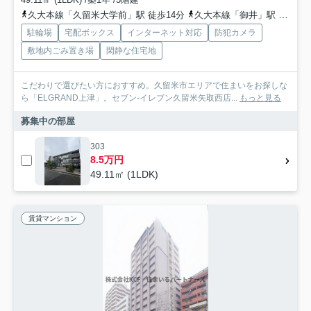
久大本線「久留米大学前」駅 徒歩14分
久大本線「御井」駅 徒歩25分
駐輪場
宅配ボックス
インターネット対応
防犯カメラ
敷地内ごみ置き場
閑静な住宅地
こだわりで選びたい方におすすめ。久留米市エリアで住まいをお探しな
ら「ELGRAND上津」。セブン-イレブン久留米矢取西店...
もっと見る
募集中の部屋
303
8.5万円
49.11㎡ (1LDK)
賃貸マンション