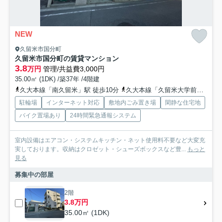
NEW
久留米市国分町
久留米市国分町の賃貸マンション
3.8
万円
管理/共益費3,000円
35.00㎡ (1DK) /築37年 /4階建
久大本線「南久留米」駅 徒歩10分
久大本線「久留米大学前」駅 徒歩27分
駐輪場
インターネット対応
敷地内ごみ置き場
閑静な住宅地
バイク置場あり
24時間緊急通報システム
室内設備はエアコン・システムキッチン・ネット使用料不要など大変充
実しております。収納はクロゼット・シューズボックスなど豊...
もっと
見る
募集中の部屋
2階
3.8万円
35.00㎡ (1DK)