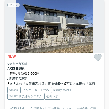
ハイツ
NEW
久留米市西町
AXISⅡB棟
-
管理/共益費3,500円
/築30年 /2階建
久大本線「久留米高校前」駅 徒歩5分
西鉄大牟田線「花畑」駅 徒歩13分
駐輪場
インターネット対応
閑静な住宅地
24時間緊急通報システム
公共下水
「AXISⅡB棟」：久留米市エリアの新居にピッタリ。徒歩9分の距離に