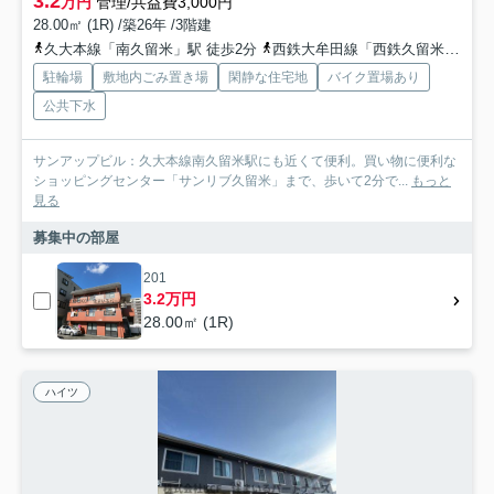
3.2
万円
管理/共益費3,000円
28.00㎡ (1R) /築26年 /3階建
久大本線「南久留米」駅 徒歩2分
西鉄大牟田線「西鉄久留米」駅 徒歩21分
駐輪場
敷地内ごみ置き場
閑静な住宅地
バイク置場あり
公共下水
サンアップビル：久大本線南久留米駅にも近くて便利。買い物に便利な
ショッピングセンター「サンリブ久留米」まで、歩いて2分で...
もっと
見る
募集中の部屋
201
3.2万円
28.00㎡ (1R)
ハイツ