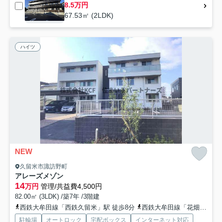
8.5万円
67.53㎡ (2LDK)
ハイツ
NEW
久留米市諏訪野町
アレーズメゾン
14
万円
管理/共益費4,500円
82.00㎡ (3LDK) /築7年 /3階建
西鉄大牟田線「西鉄久留米」駅 徒歩8分
西鉄大牟田線「花畑」駅 徒歩14分
駐輪場
オートロック
宅配ボックス
インターネット対応