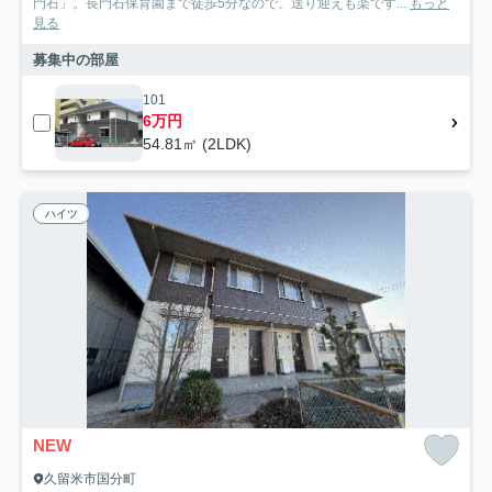
門石」。長門石保育園まで徒歩5分なので、送り迎えも楽です...
もっと
見る
募集中の部屋
101
6万円
54.81㎡ (2LDK)
ハイツ
NEW
久留米市国分町