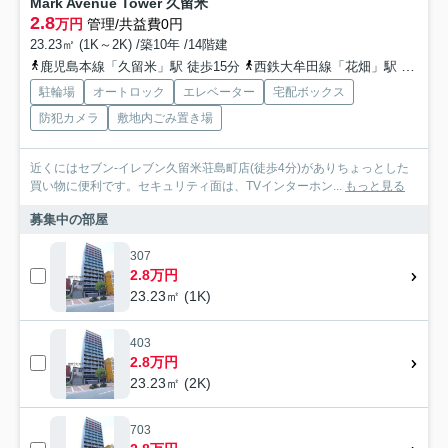
Mark Avenue Tower 久留米
2.8
万円
管理/共益費0円
23.23㎡ (1K～2K) /築10年 /14階建
鹿児島本線「久留米」駅 徒歩15分
西鉄大牟田線「花畑」駅 徒歩18分
駐輪場
オートロック
エレベーター
宅配ボックス
防犯カメラ
敷地内ごみ置き場
近くにはセブン-イレブン久留米荘島町店(徒歩4分)がありちょっとした
買い物に便利です。セキュリティ面は、TVインターホン...
もっと見る
募集中の部屋
307
2.8万円
23.23㎡ (1K)
403
2.8万円
23.23㎡ (2K)
703