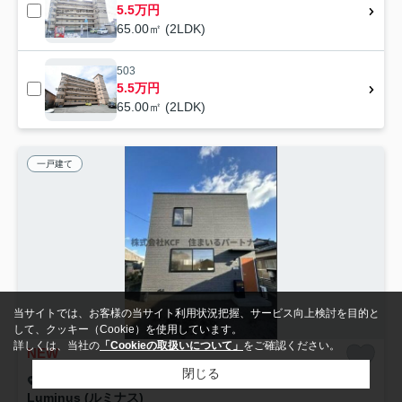
5.5万円
65.00㎡ (2LDK)
503
5.5万円
65.00㎡ (2LDK)
一戸建て
当サイトでは、お客様の当サイト利用状況把握、サービス向上検討を目的と
して、クッキー（Cookie）を使用しています。
詳しくは、当社の
「Cookieの取扱いについて」
をご確認ください。
NEW
閉じる
三養基郡みやき町大字白壁
Luminus (ルミナス)