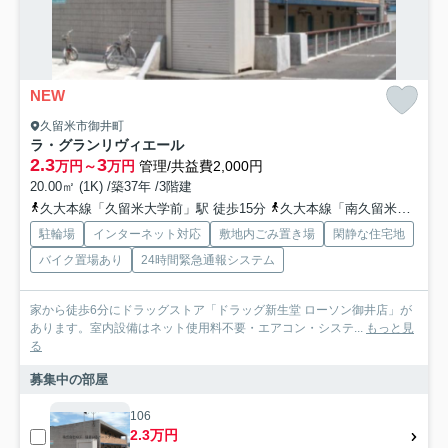
NEW
久留米市御井町
ラ・グランリヴィエール
2.3
3
万円～
万円
管理/共益費2,000円
20.00㎡ (1K) /築37年 /3階建
久大本線「久留米大学前」駅 徒歩15分
久大本線「南久留米」駅 徒歩28分
駐輪場
インターネット対応
敷地内ごみ置き場
閑静な住宅地
バイク置場あり
24時間緊急通報システム
家から徒歩6分にドラッグストア「ドラッグ新生堂 ローソン御井店」が
あります。室内設備はネット使用料不要・エアコン・システ...
もっと見
る
募集中の部屋
106
2.3万円