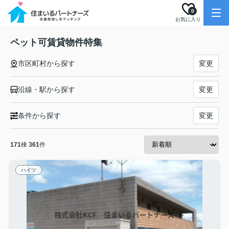
0
お気に入り
ペット可賃貸物件特集
市区町村から探す
変更
沿線・駅から探す
変更
条件から探す
変更
171
棟
361
件
ハイツ