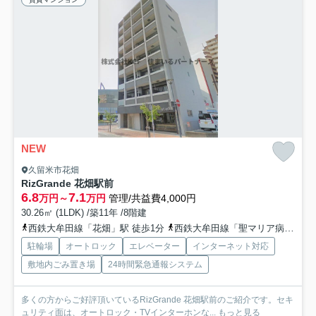
NEW
久留米市花畑
RizGrande 花畑駅前
6.8
7.1
万円～
万円
管理/共益費4,000円
30.26㎡ (1LDK) /築11年 /8階建
西鉄大牟田線「花畑」駅 徒歩1分
西鉄大牟田線「聖マリア病院前」駅 徒歩10分
駐輪場
オートロック
エレベーター
インターネット対応
敷地内ごみ置き場
24時間緊急通報システム
多くの方からご好評頂いているRizGrande 花畑駅前のご紹介です。セキ
ュリティ面は、オートロック・TVインターホンな...
もっと見る