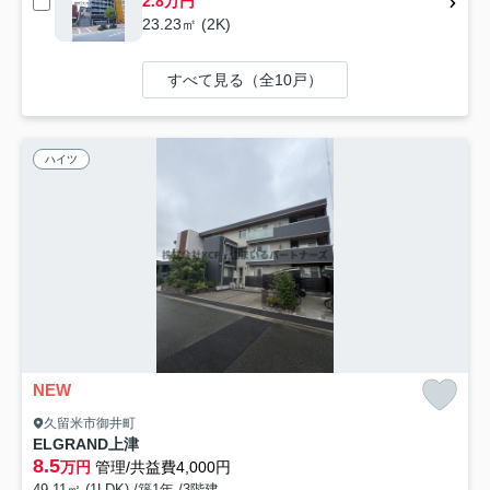
2.8万円
23.23㎡ (2K)
すべて見る（全10戸）
ハイツ
NEW
久留米市御井町
ELGRAND上津
8.5
万円
管理/共益費4,000円
49.11㎡ (1LDK) /築1年 /3階建