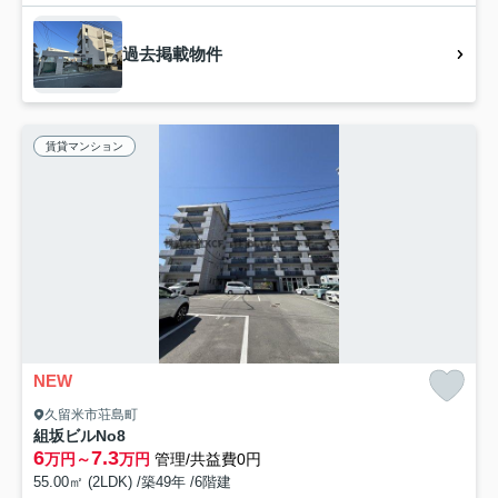
過去掲載物件
賃貸マンション
NEW
久留米市荘島町
組坂ビルNo8
6
7.3
万円～
万円
管理/共益費0円
55.00㎡ (2LDK) /築49年 /6階建