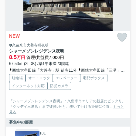
NEW
久留米市大善寺町夜明
シャーメゾンレジデンス夜明
8.5
万円
管理/共益費7,000円
67.53㎡ (2LDK) /築1年未満 /3階建
西鉄大牟田線「大善寺」駅 徒歩11分
西鉄大牟田線「三潴」駅 徒歩29分
駐輪場
オートロック
エレベーター
宅配ボックス
インターネット対応
防犯カメラ
「シャーメゾンレジデンス夜明」：久留米市エリアの新居にピッタリ。
「グッデイ三潴店」まで徒歩5分と、歩いて行ける距離に位置...
もっと
見る
募集中の部屋
101