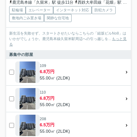
鹿児島本線「久留米」駅 徒歩11分
西鉄大牟田線「花畑」駅 徒歩31分
駐輪場
エレベーター
インターネット対応
防犯カメラ
敷地内ごみ置き場
閑静な住宅地
新生活を失敗せず、スタートさせたいならこちらの「組坂ビルNo8」は
いかがでしょうか。鹿児島本線久留米駅周辺への引っ越しを...
もっと見
る
募集中の部屋
109
6.8万円
55.00㎡ (2LDK)
110
6.8万円
55.00㎡ (2LDK)
208
6.5万円
55.00㎡ (2LDK)