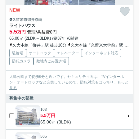
NEW
久留米市御井旗崎
ライトハウス
5.5
万円
管理/共益費0円
65.00㎡ (2LDK～3LDK) /築37年 /6階建
久大本線「御井」駅 徒歩10分
久大本線「久留米大学前」駅 徒歩20分
駐輪場
オートロック
エレベーター
インターネット対応
防犯カメラ
敷地内ごみ置き場
大島公園まで徒歩6分と近いです。セキュリティ面は、TVインターホ
ン・オートロックなど充実しているので、防犯対策もばっちり...
もっと
見る
募集中の部屋
103
5.5万円
65.00㎡ (3LDK)
505