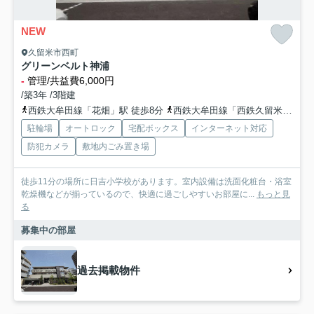
NEW
久留米市西町
グリーンベルト神浦
-
管理/共益費6,000円
/築3年 /3階建
西鉄大牟田線「花畑」駅 徒歩8分
西鉄大牟田線「西鉄久留米」駅 徒歩11分
駐輪場
オートロック
宅配ボックス
インターネット対応
防犯カメラ
敷地内ごみ置き場
徒歩11分の場所に日吉小学校があります。室内設備は洗面化粧台・浴室
乾燥機などが揃っているので、快適に過ごしやすいお部屋に...
もっと見
る
募集中の部屋
過去掲載物件