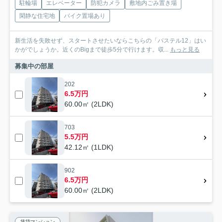
駐輪場
エレベーター
防犯カメラ
敷地内ごみ置き場
閑静な住宅地
バイク置場あり
新生活を失敗せず、スタートさせたいならこちらの「パステル12」はい
かがでしょうか。近くのBigまで徒歩5分で行けます。収...
もっと見る
募集中の部屋
202
6.5万円
60.00㎡ (2LDK)
703
5.5万円
42.12㎡ (1LDK)
902
6.5万円
60.00㎡ (2LDK)
賃貸マンション