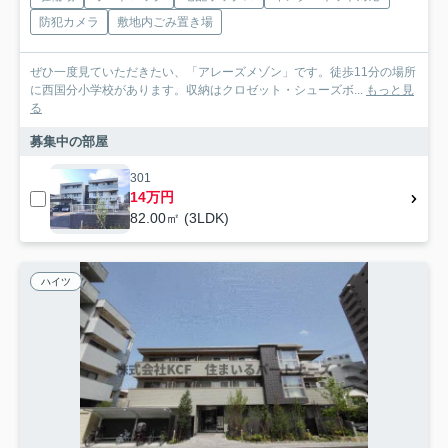
防犯カメラ
敷地内ごみ置き場
ぜひ一度見ていただきたい、「アレーズメゾン」です。徒歩11分の場所
に西国分小学校があります。収納はクロゼット・シューズボ...
もっと見
る
募集中の部屋
301
14万円
82.00㎡ (3LDK)
ハイツ