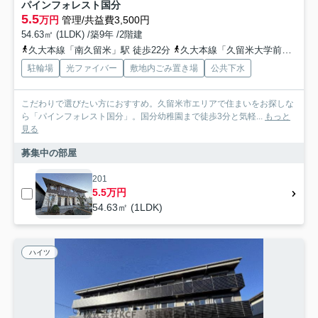
パインフォレスト国分
5.5
万円
管理/共益費3,500円
54.63㎡ (1LDK) /築9年 /2階建
久大本線「南久留米」駅 徒歩22分
久大本線「久留米大学前」駅 徒歩30分
駐輪場
光ファイバー
敷地内ごみ置き場
公共下水
こだわりで選びたい方におすすめ。久留米市エリアで住まいをお探しな
ら「パインフォレスト国分」。国分幼稚園まで徒歩3分と気軽...
もっと
見る
募集中の部屋
201
5.5万円
54.63㎡ (1LDK)
ハイツ