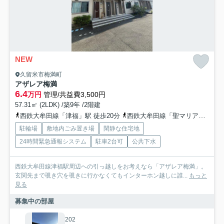
NEW
久留米市梅満町
アザレア梅満
6.4
万円
管理/共益費3,500円
57.31㎡ (2LDK) /築9年 /2階建
西鉄大牟田線「津福」駅 徒歩20分
西鉄大牟田線「聖マリア病院前」駅 徒歩25分
駐輪場
敷地内ごみ置き場
閑静な住宅地
24時間緊急通報システム
駐車2台可
公共下水
西鉄大牟田線津福駅周辺への引っ越しをお考えなら「アザレア梅満」。
玄関先まで覗き穴を覗きに行かなくてもインターホン越しに誰...
もっと
見る
募集中の部屋
202