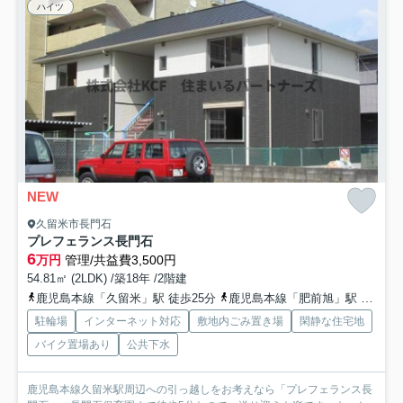
ハイツ
NEW
久留米市長門石
プレフェランス長門石
6
万円
管理/共益費3,500円
54.81㎡ (2LDK) /築18年 /2階建
鹿児島本線「久留米」駅 徒歩25分
鹿児島本線「肥前旭」駅 徒歩48分
駐輪場
インターネット対応
敷地内ごみ置き場
閑静な住宅地
バイク置場あり
公共下水
鹿児島本線久留米駅周辺への引っ越しをお考えなら「プレフェランス長