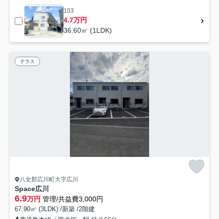
103
4.7万円
36.60㎡ (1LDK)
テラス
八女郡広川町大字広川
Space広川
6.9
万円
管理/共益費3,000円
67.90㎡ (3LDK) /新築 /2階建