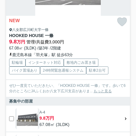
NEW
八女郡広川町大字一條
HOOKED HOUSE 一條
9.8
万円
管理/共益費3,000円
67.08㎡ (3LDK) /築3年 /2階建
鹿児島本線「羽犬塚」駅 徒歩63分
駐輪場
インターネット対応
敷地内ごみ置き場
バイク置場あり
24時間緊急通報システム
駐車2台可
ぜひ一度見ていただきたい、「HOOKED HOUSE 一條」です。歩いて6
分のところにJAふくおか八女下広川支店がありま...
もっと見る
募集中の部屋
A-4
9.8万円
67.08㎡ (3LDK)