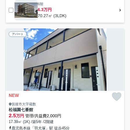
6階
6.3万円
70.27㎡ (3LDK)
アパート
NEW
筑後市大字蔵数
松福園七番館
2.5
万円
管理/共益費2,000円
17.39㎡ (1K) /築5年 /2階建
鹿児島本線「羽犬塚」駅 徒歩45分