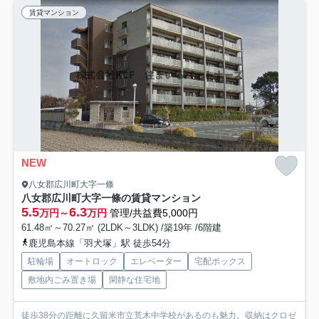
賃貸マンション
NEW
八女郡広川町大字一條
八女郡広川町大字一條の賃貸マンション
5.5
6.3
万円～
万円
管理/共益費5,000円
61.48㎡～70.27㎡ (2LDK～3LDK) /築19年 /6階建
鹿児島本線「羽犬塚」駅 徒歩54分
駐輪場
オートロック
エレベーター
宅配ボックス
敷地内ごみ置き場
閑静な住宅地
徒歩38分の距離に久留米市立荒木中学校があるのも魅力。収納はクロゼ