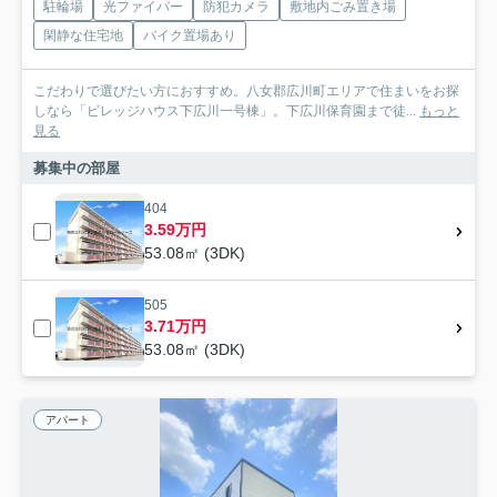
駐輪場
光ファイバー
防犯カメラ
敷地内ごみ置き場
閑静な住宅地
バイク置場あり
こだわりで選びたい方におすすめ。八女郡広川町エリアで住まいをお探
しなら「ビレッジハウス下広川一号棟」。下広川保育園まで徒...
もっと
見る
募集中の部屋
404
3.59万円
53.08㎡ (3DK)
505
3.71万円
53.08㎡ (3DK)
アパート