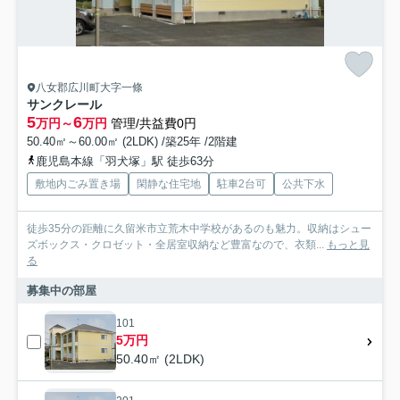
八女郡広川町大字一條
サンクレール
5
6
万円～
万円
管理/共益費0円
50.40㎡～60.00㎡ (2LDK) /築25年 /2階建
鹿児島本線「羽犬塚」駅 徒歩63分
敷地内ごみ置き場
閑静な住宅地
駐車2台可
公共下水
徒歩35分の距離に久留米市立荒木中学校があるのも魅力。収納はシュー
ズボックス・クロゼット・全居室収納など豊富なので、衣類...
もっと見
る
募集中の部屋
101
5万円
50.40㎡ (2LDK)