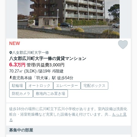
NEW
八女郡広川町大字一條
八女郡広川町大字一條の賃貸マンション
6.3
万円
管理/共益費3,000円
70.27㎡ (3LDK) /築19年 /6階建
鹿児島本線「羽犬塚」駅 徒歩54分
駐輪場
オートロック
エレベーター
宅配ボックス
防犯カメラ
敷地内ごみ置き場
徒歩16分の場所に広川町立下広川小学校があります。室内設備は洗面化
粧台・浴室乾燥機など充実した設備を備え付けています。共...
もっと見
る
募集中の部屋