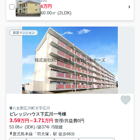
201
6万円
60.00㎡ (2LDK)
賃貸マンション
八女郡広川町大字広川
ビレッジハウス下広川一号棟
3.59
3.71
万円～
万円
管理/共益費0円
53.08㎡ (3DK) /築37年 /5階建
鹿児島本線「羽犬塚」駅 徒歩66分