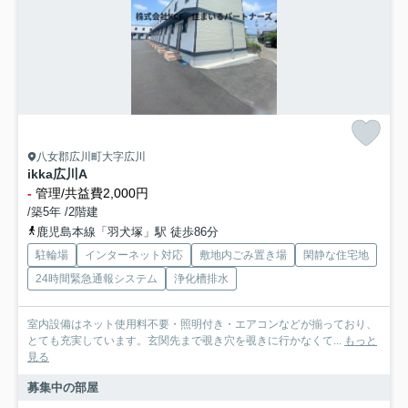
八女郡広川町大字広川
ikka広川A
-
管理/共益費2,000円
/築5年 /2階建
鹿児島本線「羽犬塚」駅 徒歩86分
駐輪場
インターネット対応
敷地内ごみ置き場
閑静な住宅地
24時間緊急通報システム
浄化槽排水
室内設備はネット使用料不要・照明付き・エアコンなどが揃っており、
とても充実しています。玄関先まで覗き穴を覗きに行かなくて...
もっと
見る
募集中の部屋