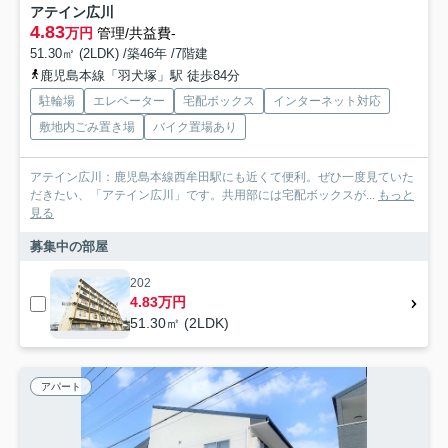
アテイン広川
4.83
万円
管理/共益費-
51.30㎡ (2LDK) /築46年 /7階建
鹿児島本線「羽犬塚」駅 徒歩84分
駐輪場
エレベーター
宅配ボックス
インターネット対応
敷地内ごみ置き場
バイク置場あり
アテイン広川：鹿児島本線西牟田駅にも近くて便利。ぜひ一度見ていた
だきたい、「アテイン広川」です。共用部には宅配ボックスが...
もっと
見る
募集中の部屋
202
4.83万円
51.30㎡ (2LDK)
アパート