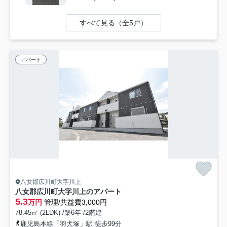
すべて見る（全5戸）
アパート
八女郡広川町大字川上
八女郡広川町大字川上のアパート
5.3
万円
管理/共益費3,000円
78.45㎡ (2LDK) /築6年 /2階建
鹿児島本線「羽犬塚」駅 徒歩99分