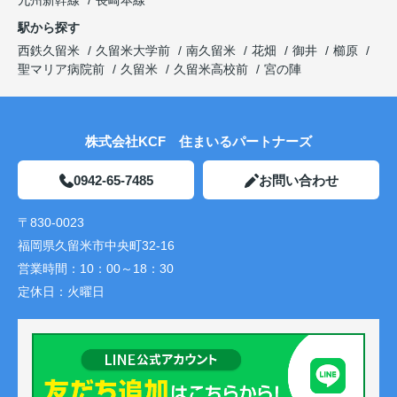
九州新幹線
長崎本線
駅から探す
西鉄久留米
久留米大学前
南久留米
花畑
御井
櫛原
聖マリア病院前
久留米
久留米高校前
宮の陣
株式会社KCF 住まいるパートナーズ
0942-65-7485
お問い合わせ
〒830-0023
福岡県久留米市中央町32-16
営業時間：
10：00～18：30
定休日：
火曜日