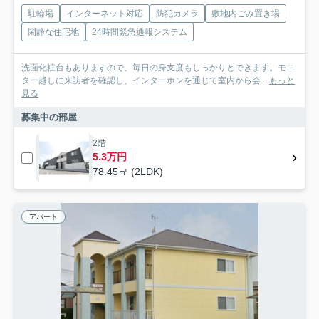
駐輪場
インターネット対応
防犯カメラ
敷地内ごみ置き場
閑静な住宅地
24時間緊急通報システム
洗面化粧台もありますので、毎日の身支度もしっかりとできます。モニ
ター越しに来訪者を確認し、インターホンを通じて室内から会...
もっと
見る
募集中の部屋
2階
5.3万円
78.45㎡ (2LDK)
アパート