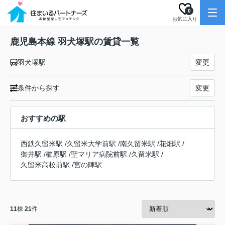
0
お気に入り
鹿児島本線 羽犬塚駅の賃貸一覧
羽犬塚駅
変更
条件から探す
変更
おすすめの駅
西鉄久留米駅
/
久留米大学前駅
/
南久留米駅
/
花畑駅
/
御井駅
/
櫛原駅
/
聖マリア病院前駅
/
久留米駅
/
久留米高校前駅
/
宮の陣駅
11
棟
21
件