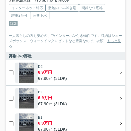
鹿児島本線「羽犬塚」駅 徒歩66分
インターネット対応
敷地内ごみ置き場
閑静な住宅地
駐車2台可
公共下水
新築
一人暮らしの方も安心の、TVインターホン付き物件です。収納はシュー
ズボックス・ウォークインクロゼットなど豊富なので、衣類...
もっと見
る
募集中の部屋
D2
6.9万円
67.90㎡ (3LDK)
B2
6.9万円
67.90㎡ (3LDK)
B1
6.9万円
67.90㎡ (3LDK)