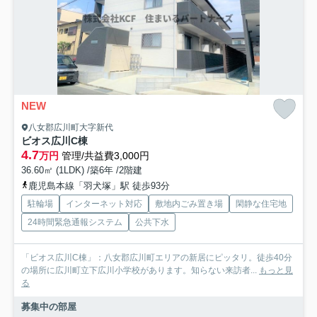
NEW
八女郡広川町大字新代
ビオス広川C棟
4.7
万円
管理/共益費3,000円
36.60㎡ (1LDK) /築6年 /2階建
鹿児島本線「羽犬塚」駅 徒歩93分
駐輪場
インターネット対応
敷地内ごみ置き場
閑静な住宅地
24時間緊急通報システム
公共下水
「ビオス広川C棟」：八女郡広川町エリアの新居にピッタリ。徒歩40分
の場所に広川町立下広川小学校があります。知らない来訪者...
もっと見
る
募集中の部屋