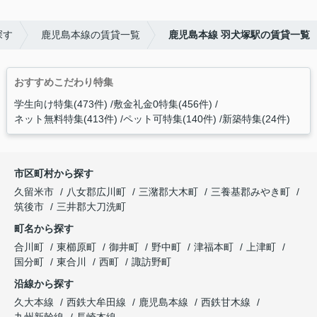
探す
鹿児島本線の賃貸一覧
鹿児島本線 羽犬塚駅の賃貸一覧
おすすめこだわり特集
学生向け特集(473件)
敷金礼金0特集(456件)
ネット無料特集(413件)
ペット可特集(140件)
新築特集(24件)
市区町村から探す
久留米市
八女郡広川町
三潴郡大木町
三養基郡みやき町
筑後市
三井郡大刀洗町
町名から探す
合川町
東櫛原町
御井町
野中町
津福本町
上津町
国分町
東合川
西町
諏訪野町
沿線から探す
久大本線
西鉄大牟田線
鹿児島本線
西鉄甘木線