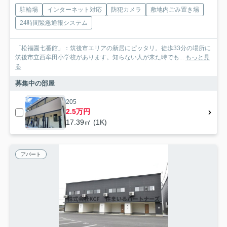
駐輪場
インターネット対応
防犯カメラ
敷地内ごみ置き場
24時間緊急通報システム
「松福園七番館」：筑後市エリアの新居にピッタリ。徒歩33分の場所に
筑後市立西牟田小学校があります。知らない人が来た時でも...
もっと見
る
募集中の部屋
205
2.5万円
17.39㎡ (1K)
アパート