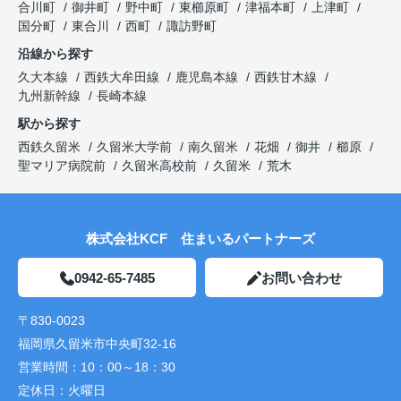
合川町
御井町
野中町
東櫛原町
津福本町
上津町
国分町
東合川
西町
諏訪野町
沿線から探す
久大本線
西鉄大牟田線
鹿児島本線
西鉄甘木線
九州新幹線
長崎本線
駅から探す
西鉄久留米
久留米大学前
南久留米
花畑
御井
櫛原
聖マリア病院前
久留米高校前
久留米
荒木
株式会社KCF 住まいるパートナーズ
0942-65-7485
お問い合わせ
〒830-0023
福岡県久留米市中央町32-16
営業時間：
10：00～18：30
定休日：
火曜日