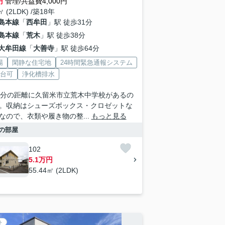
円
管理/共益費4,000円
㎡ (2LDK) /築18年
島本線
「
西牟田
」駅 徒歩31分
島本線
「
荒木
」駅 徒歩38分
大牟田線
「
大善寺
」駅 徒歩64分
場
閑静な住宅地
24時間緊急通報システム
2台可
浄化槽排水
1分の距離に久留米市立荒木中学校があるの
。収納はシューズボックス・クロゼットな
なので、衣類や履き物の整...
もっと見る
の部屋
102
5.1万円
55.44㎡ (2LDK)
ト