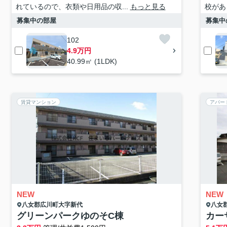
れているので、衣類や日用品の収...
もっと見る
校があ
募集中の部屋
募集中
102
4.9万円
40.99㎡ (1LDK)
賃貸マンション
アパー
NEW
NEW
八女郡広川町
大字新代
八女
グリーンパークゆのそC棟
カー