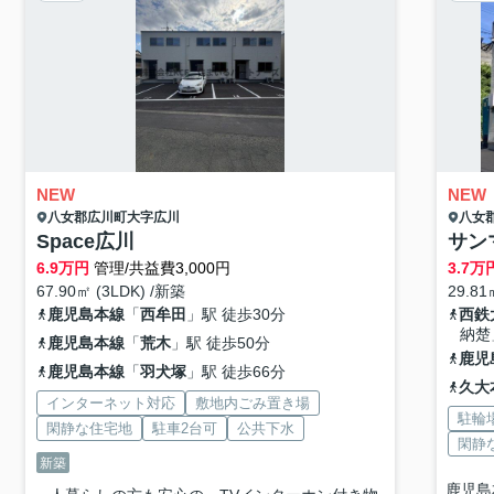
NEW
NEW
八女郡広川町
大字広川
八女
Space広川
サン
6.9
万円
管理/共益費3,000円
3.7
万
67.90㎡ (3LDK) /新築
29.81
鹿児島本線
「
西牟田
」駅 徒歩30分
西鉄
納楚
鹿児島本線
「
荒木
」駅 徒歩50分
鹿児
鹿児島本線
「
羽犬塚
」駅 徒歩66分
久大
インターネット対応
敷地内ごみ置き場
駐輪
閑静な住宅地
駐車2台可
公共下水
閑静
新築
鹿児島