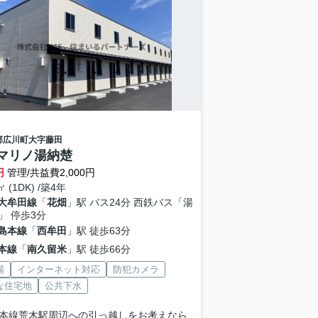
郡広川町
大字藤田
マリノ湯納楚
円
管理/共益費2,000円
㎡ (1DK) /築4年
大牟田線
「
花畑
」駅 バス24分 西鉄バス「湯
」 停歩3分
島本線
「
西牟田
」駅 徒歩63分
本線
「
南久留米
」駅 徒歩66分
場
インターネット対応
防犯カメラ
な住宅地
公共下水
本線荒木駅周辺への引っ越しをお考えなら