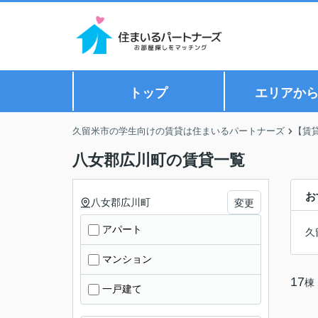
トップ
エリアか
久留米市の学生向けの賃貸は住まいるパートナーズ
【賃
八女郡広川町の賃貸一覧
お
八女郡広川町
変更
アパート
久
マンション
17
棟
一戸建て