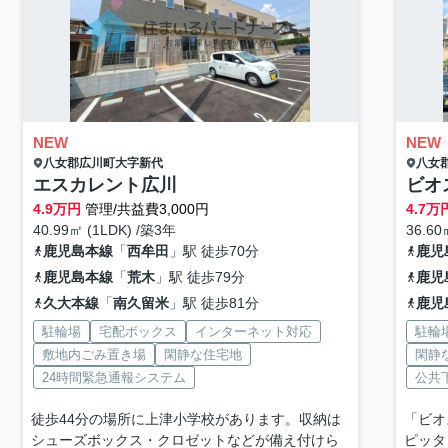
NEW
NEW
八女郡広川町
大字新代
八女
エスカレント広川
ビオ
4.9
万円
管理/共益費3,000円
4.7
万
40.99㎡ (1LDK) /築3年
36.60
鹿児島本線
「
西牟田
」駅 徒歩70分
鹿児
鹿児島本線
「
荒木
」駅 徒歩79分
鹿児
久大本線
「
南久留米
」駅 徒歩81分
鹿児
駐輪場
宅配ボックス
インターネット対応
駐輪
敷地内ごみ置き場
閑静な住宅地
閑静
24時間緊急通報システム
公共
徒歩44分の場所に上津小学校があります。収納は
「ビオ
シューズボックス・クロゼットなどが備え付けら
ピッタ