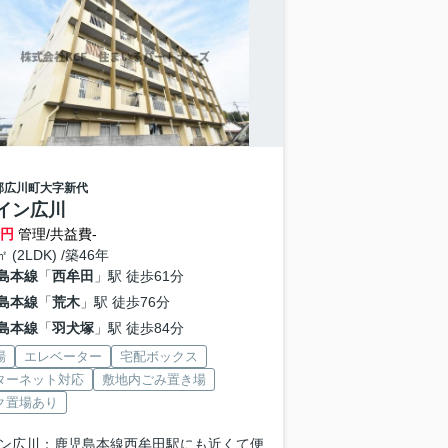
郡広川町
大字新代
イン広川
万円
管理/共益費-
㎡ (2LDK) /築46年
島本線
「
西牟田
」駅 徒歩61分
島本線
「
荒木
」駅 徒歩76分
島本線
「
羽犬塚
」駅 徒歩84分
場
エレベーター
宅配ボックス
ターネット対応
敷地内ごみ置き場
ク置場あり
ン広川：鹿児島本線西牟田駅にも近くて便