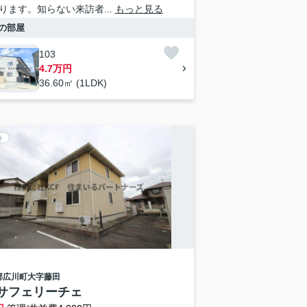
ります。知らない来訪者...
もっと見る
の部屋
103
4.7万円
36.60㎡ (1LDK)
ト
郡広川町
大字藤田
サフェリーチェ