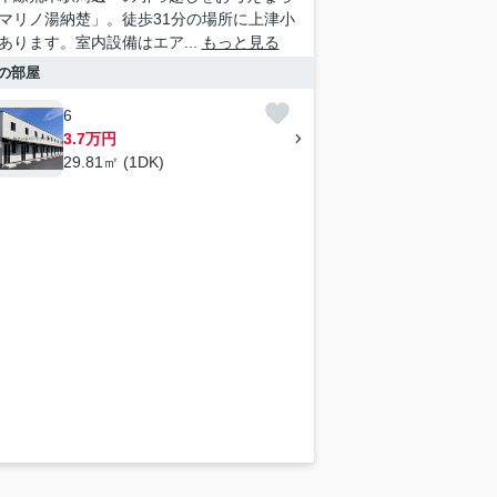
マリノ湯納楚」。徒歩31分の場所に上津小
あります。室内設備はエア...
もっと見る
の部屋
6
3.7万円
29.81㎡ (1DK)