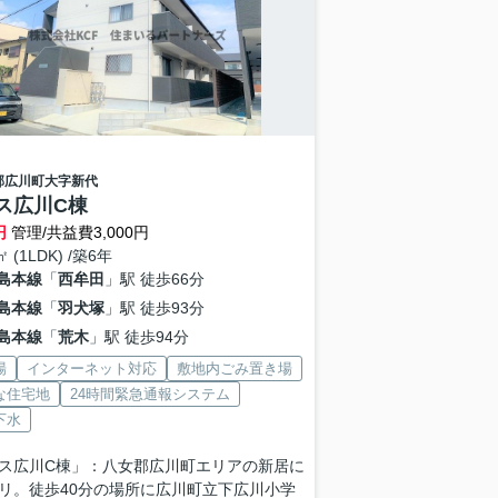
郡広川町
大字新代
ス広川C棟
円
管理/共益費3,000円
㎡ (1LDK) /築6年
島本線
「
西牟田
」駅 徒歩66分
島本線
「
羽犬塚
」駅 徒歩93分
島本線
「
荒木
」駅 徒歩94分
場
インターネット対応
敷地内ごみ置き場
な住宅地
24時間緊急通報システム
下水
ス広川C棟」：八女郡広川町エリアの新居に
リ。徒歩40分の場所に広川町立下広川小学