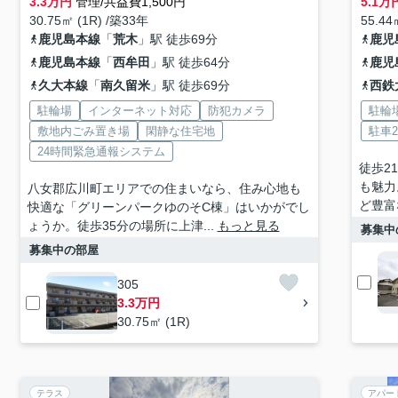
3.3
万円
管理/共益費1,500円
5.1
万
30.75㎡ (1R) /築33年
55.44
鹿児島本線
「
荒木
」駅 徒歩69分
鹿児
鹿児島本線
「
西牟田
」駅 徒歩64分
鹿児
久大本線
「
南久留米
」駅 徒歩69分
西鉄
駐輪場
インターネット対応
防犯カメラ
駐輪
敷地内ごみ置き場
閑静な住宅地
駐車
24時間緊急通報システム
徒歩2
も魅力
八女郡広川町エリアでの住まいなら、住み心地も
ど豊富
快適な「グリーンパークゆのそC棟」はいかがでし
ょうか。徒歩35分の場所に上津...
もっと見る
募集中
募集中の部屋
305
3.3万円
30.75㎡ (1R)
テラス
アパー