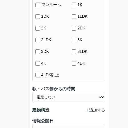
ワンルーム
1K
1DK
1LDK
2K
2DK
2LDK
3K
3DK
3LDK
4K
4DK
4LDK以上
駅・バス停からの時間
建物構造
追加する
情報公開日