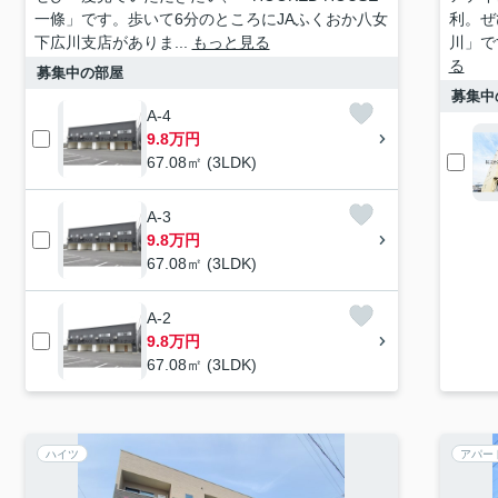
一條」です。歩いて6分のところにJAふくおか八女
利。ぜ
下広川支店がありま...
もっと見る
川」で
る
募集中の部屋
募集中
A-4
9.8万円
67.08㎡ (3LDK)
A-3
9.8万円
67.08㎡ (3LDK)
A-2
9.8万円
67.08㎡ (3LDK)
ハイツ
アパー