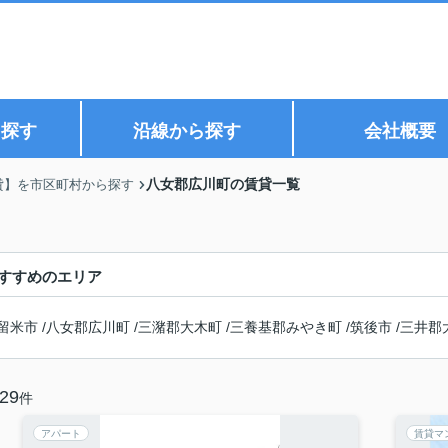
ら探す
沿線から探す
会社概要
八女郡広川町の賃貸一覧
貸】を市区町村から探す
すすめのエリア
留米市
/
八女郡広川町
/
三潴郡大木町
/
三養基郡みやき町
/
筑後市
/
三井郡
29
件
アパート
賃貸マ