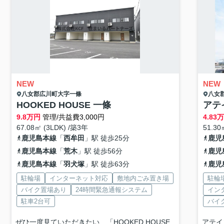
NEW
NEW
八女郡広川町
大字一條
八女
HOOKED HOUSE 一條
アテ
9.8
万円
管理/共益費3,000円
4.83
67.08㎡ (3LDK) /築3年
51.30
鹿児島本線
「
西牟田
」駅 徒歩25分
鹿児
鹿児島本線
「
荒木
」駅 徒歩56分
鹿児
鹿児島本線
「
羽犬塚
」駅 徒歩63分
鹿児
駐輪場
インターネット対応
敷地内ごみ置き場
駐輪
バイク置場あり
24時間緊急通報システム
イン
駐車2台可
バイ
ぜひ一度見ていただきたい、「HOOKED HOUSE
アテイ