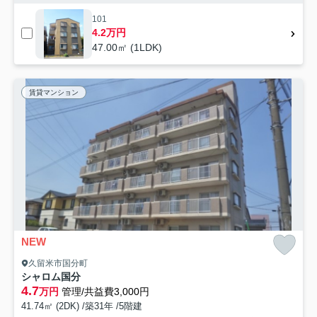
101
4.2万円
47.00㎡ (1LDK)
賃貸マンション
NEW
久留米市国分町
シャロム国分
4.7
万円
管理/共益費3,000円
41.74㎡ (2DK) /築31年 /5階建