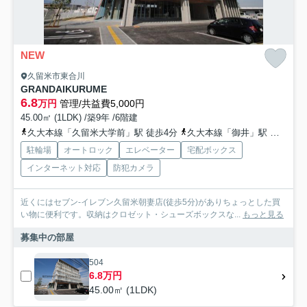
NEW
久留米市東合川
GRANDAIKURUME
6.8
万円
管理/共益費5,000円
45.00㎡ (1LDK) /築9年 /6階建
久大本線「久留米大学前」駅 徒歩4分
久大本線「御井」駅 徒歩21分
駐輪場
オートロック
エレベーター
宅配ボックス
インターネット対応
防犯カメラ
近くにはセブン-イレブン久留米朝妻店(徒歩5分)がありちょっとした買
い物に便利です。収納はクロゼット・シューズボックスな...
もっと見る
募集中の部屋
504
6.8万円
45.00㎡ (1LDK)