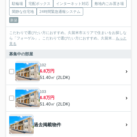
駐輪場
宅配ボックス
インターネット対応
敷地内ごみ置き場
閑静な住宅地
24時間緊急通報システム
新築
こだわりで選びたい方におすすめ。久留米市エリアで住まいをお探しな
ら「フォーゲル」。こだわりで選びたい方におすすめ。久留米...
もっと
見る
募集中の部屋
102
6.8万円
51.40㎡ (2LDK)
103
6.8万円
51.40㎡ (2LDK)
過去掲載物件