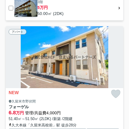
3階
5万円
50.00㎡ (2DK)
アパート
NEW
久留米市野伏間
フォーゲル
6.8
万円
管理/共益費4,000円
51.40㎡～51.50㎡ (2LDK) /新築 /2階建
久大本線「久留米高校前」駅 徒歩28分