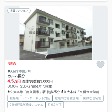
賃貸マンション
NEW
久留米市国分町
カルム国分
4.5
万円
管理/共益費3,000円
50.00㎡ (2LDK) /築51年 /3階建
久大本線「南久留米」駅 徒歩25分
久大本線「久留米大学前」駅 徒歩26分
駐輪場
インターネット対応
敷地内ごみ置き場
閑静な住宅地
24時間緊急通報システム
駐車2台可