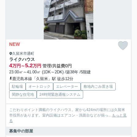
NEW
久留米市通町
ライクハウス
4
5.2
万円～
万円
管理/共益費0円
23.00㎡～41.00㎡ (1DK～2DK) /築38年 /5階建
鹿児島本線「久留米」駅 徒歩12分
駐輪場
オートロック
エレベーター
敷地内ごみ置き場
閑静な住宅地
24時間緊急通報システム
こだわりポイント満載のライクハウス。家から424mの場所には久留米
市役所があります。室内設備はエアコン・洗面台などが揃っ...
もっと見
る
募集中の部屋