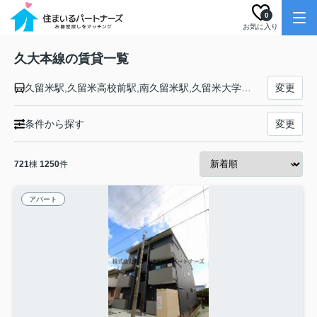
0
お気に入り
久大本線の賃貸一覧
久留米駅,久留米高校前駅,南久留米駅,久留米大学前駅,御井駅,善導寺駅,筑後草野駅,田主丸駅,筑後吉井駅,うきは駅,筑後大石駅,夜明駅,光岡駅,日田駅,豊後三芳駅,豊後中川駅,天ケ瀬駅,杉河内駅,北山田駅,豊後森駅,恵良駅,引治駅,豊後中村駅,野矢駅,由布院駅,南由布駅,湯平駅,庄内駅,天神山駅,小野屋駅,鬼瀬駅,向之原駅,豊後国分駅,賀来駅,南大分駅,古国府駅,大分駅
変更
条件から探す
変更
721
棟
1250
件
アパート