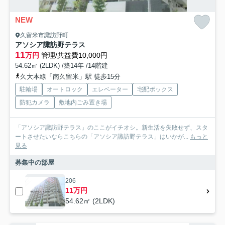
NEW
久留米市諏訪野町
アソシア諏訪野テラス
11
万円
管理/共益費10,000円
54.62㎡ (2LDK) /築14年 /14階建
久大本線「南久留米」駅 徒歩15分
駐輪場
オートロック
エレベーター
宅配ボックス
防犯カメラ
敷地内ごみ置き場
「アソシア諏訪野テラス」のここがイチオシ。新生活を失敗せず、スタ
ートさせたいならこちらの「アソシア諏訪野テラス」はいかが...
もっと
見る
募集中の部屋
206
11万円
54.62㎡ (2LDK)