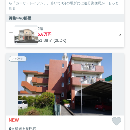
ら「カーサ・レイデン」。歩いて3分の場所には追分郵便局が...
もっと
見る
募集中の部屋
2階
5.6万円
51.88㎡ (2LDK)
アパート
NEW
久留米市長門石