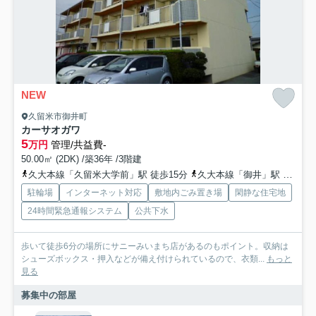
NEW
久留米市御井町
カーサオガワ
5
万円
管理/共益費-
50.00㎡ (2DK) /築36年 /3階建
久大本線「久留米大学前」駅 徒歩15分
久大本線「御井」駅 徒歩26分
駐輪場
インターネット対応
敷地内ごみ置き場
閑静な住宅地
24時間緊急通報システム
公共下水
歩いて徒歩6分の場所にサニーみいまち店があるのもポイント。収納は
シューズボックス・押入などが備え付けられているので、衣類...
もっと
見る
募集中の部屋