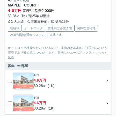
久留米市花畑
MAPLE COURTⅠ
4.6
万円
管理/共益費2,000円
30.28㎡ (1K) /築25年 /3階建
久大本線「久留米高校前」駅 徒歩15分
駐輪場
オートロック
敷地内ごみ置き場
閑静な住宅地
24時間緊急通報システム
公共下水
オートロック機能が付いているので、建物内は基本的に住民のみという
環境であり安心感につながります。収納はシューズボックス・...
もっと
見る
募集中の部屋
103
4.6万円
30.28㎡ (1K)
105
4.6万円
30.28㎡ (1K)