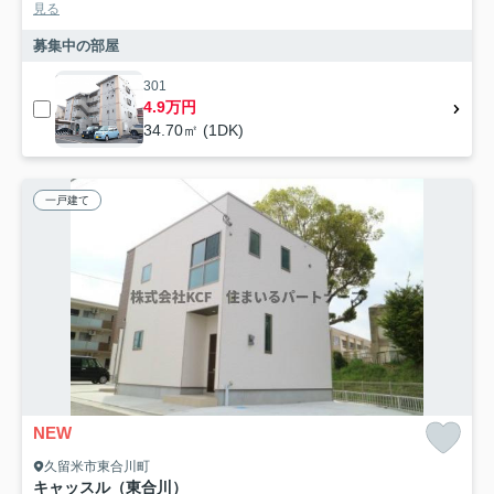
見る
募集中の部屋
301
4.9万円
34.70㎡ (1DK)
一戸建て
NEW
久留米市東合川町
キャッスル（東合川）