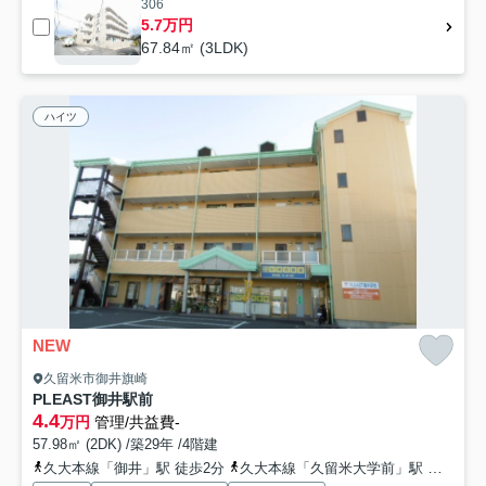
306
5.7万円
67.84㎡ (3LDK)
ハイツ
NEW
久留米市御井旗崎
PLEAST御井駅前
4.4
万円
管理/共益費-
57.98㎡ (2DK) /築29年 /4階建
久大本線「御井」駅 徒歩2分
久大本線「久留米大学前」駅 徒歩18分