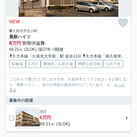
NEW
久留米市合川町
風祭ハイツ
6
万円
管理/共益費-
69.21㎡ (3LDK) /築27年 /3階建
久大本線「久留米大学前」駅 徒歩11分
久大本線「南久留米」駅 徒歩27分
駐輪場
CATV
敷地内ごみ置き場
閑静な住宅地
公共下水
こだわりで選びたい方におすすめ。久留米市エリアで住まいをお探しな
ら「風祭ハイツ」。合川小学校が徒歩8分のところにあり、お...
もっと
見る
募集中の部屋
303
6万円
69.21㎡ (3LDK)