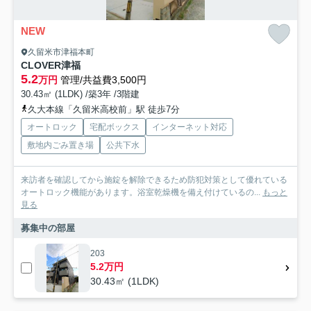
NEW
久留米市津福本町
CLOVER津福
5.2
万円
管理/共益費3,500円
30.43㎡ (1LDK) /築3年 /3階建
久大本線「久留米高校前」駅 徒歩7分
オートロック
宅配ボックス
インターネット対応
敷地内ごみ置き場
公共下水
来訪者を確認してから施錠を解除できるため防犯対策として優れている
オートロック機能があります。浴室乾燥機を備え付けているの...
もっと
見る
募集中の部屋
203
5.2万円
30.43㎡ (1LDK)