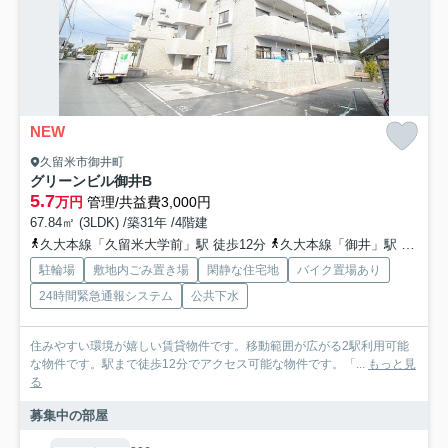
NEW
久留米市御井町
グリーンビル御井B
5.7
万円
管理/共益費3,000円
67.84㎡ (3LDK) /築31年 /4階建
久大本線「久留米大学前」駅 徒歩12分
久大本線「御井」駅 徒歩25分
駐輪場
敷地内ごみ置き場
閑静な住宅地
バイク置場あり
24時間緊急通報システム
公共下水
住みやすい環境が嬉しい賃貸物件です。移動範囲が広がる2駅利用可能
な物件です。駅まで徒歩12分でアクセス可能な物件です。「...
もっと見
る
募集中の部屋