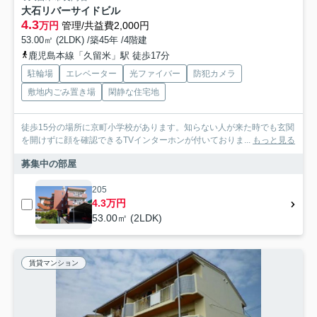
大石リバーサイドビル
4.3
万円
管理/共益費2,000円
53.00㎡ (2LDK) /築45年 /4階建
鹿児島本線「久留米」駅 徒歩17分
駐輪場
エレベーター
光ファイバー
防犯カメラ
敷地内ごみ置き場
閑静な住宅地
徒歩15分の場所に京町小学校があります。知らない人が来た時でも玄関
を開けずに顔を確認できるTVインターホンが付いておりま...
もっと見る
募集中の部屋
205
4.3万円
53.00㎡ (2LDK)
賃貸マンション