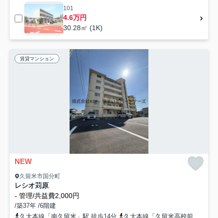
101
4.6万円
30.28㎡ (1K)
賃貸マンション
NEW
久留米市国分町
レシオ苅原
-
管理/共益費2,000円
/築37年 /6階建
久大本線「南久留米」駅 徒歩14分
久大本線「久留米高校前」駅 徒歩15分