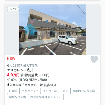
ハイツ
NEW
八女郡広川町大字新代
エスカレント広川
4.9
万円
管理/共益費3,000円
40.99㎡ (1LDK) /築3年 /2階建
久大本線「南久留米」駅 徒歩81分
駐輪場
宅配ボックス
インターネット対応
敷地内ごみ置き場
閑静な住宅地
24時間緊急通報システム