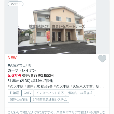
アパート
NEW
久留米市山川町
カーサ・レイデン
5.6
万円
管理/共益費3,500円
51.88㎡ (2LDK) /築14年 /2階建
久大本線「御井」駅 徒歩2分
久大本線「久留米大学前」駅 徒歩21分
駐輪場
CATV
インターネット対応
敷地内ごみ置き場
閑静な住宅地
24時間緊急通報システム
こだわりで選びたい方におすすめ。久留米市エリアで住まいをお探しな