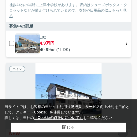
徒歩44分の場所に上津小学校があります。収納はシューズボックス・ク
ロゼットなどが備え付けられているので、衣類や日用品の収...
もっと見
る
募集中の部屋
102
4.9万円
40.99㎡ (1LDK)
ハイツ
当サイトでは、お客様の当サイト利用状況把握、サービス向上検討を目的と
して、クッキー（Cookie）を使用しています。
詳しくは、当社の
「Cookieの取扱いについて」
をご確認ください。
閉じる
NEW