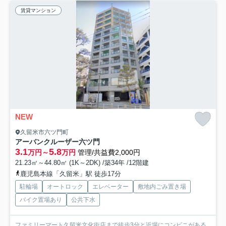
賃貸マンション
NEW
久留米市六ツ門町
アーバンクルーザー六ツ門
3.1
5.8
万円～
万円
管理/共益費2,000円
21.23㎡～44.80㎡ (1K～2DK) /築34年 /12階建
鹿児島本線「久留米」駅 徒歩17分
駐輪場
オートロック
エレベーター
敷地内ごみ置き場
バイク置場あり
公共下水
ファミリーマート久留米文化街店まで徒歩3分と近場にコンビニがある