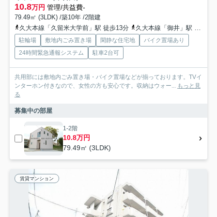
10.8
万円
管理/共益費-
79.49㎡ (3LDK) /築10年 /2階建
久大本線「久留米大学前」駅 徒歩13分
久大本線「御井」駅 徒歩30分
駐輪場
敷地内ごみ置き場
閑静な住宅地
バイク置場あり
24時間緊急通報システム
駐車2台可
共用部には敷地内ごみ置き場・バイク置場などが揃っております。TVイ
ンターホン付きなので、女性の方も安心です。収納はウォー...
もっと見
る
募集中の部屋
1-2階
10.8万円
79.49㎡ (3LDK)
賃貸マンション