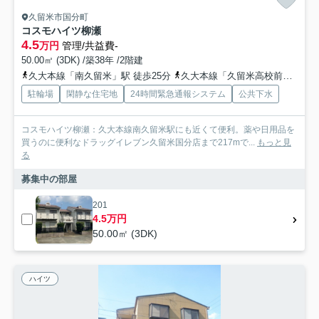
久留米市国分町
コスモハイツ柳瀬
4.5
万円
管理/共益費-
50.00㎡ (3DK) /築38年 /2階建
久大本線「南久留米」駅 徒歩25分
久大本線「久留米高校前」駅 徒歩33分
駐輪場
閑静な住宅地
24時間緊急通報システム
公共下水
コスモハイツ柳瀬：久大本線南久留米駅にも近くて便利。薬や日用品を
買うのに便利なドラッグイレブン久留米国分店まで217mで...
もっと見
る
募集中の部屋
201
4.5万円
50.00㎡ (3DK)
ハイツ