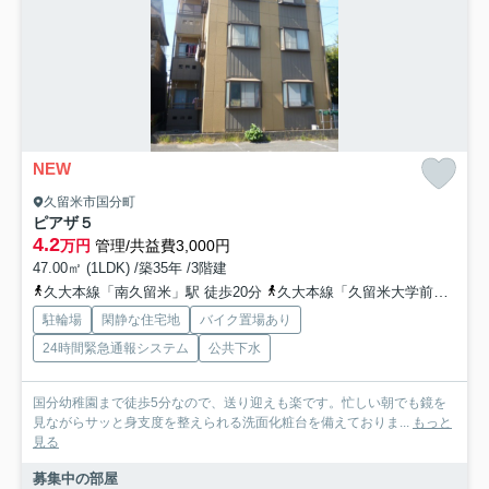
NEW
久留米市国分町
ピアザ５
4.2
万円
管理/共益費3,000円
47.00㎡ (1LDK) /築35年 /3階建
久大本線「南久留米」駅 徒歩20分
久大本線「久留米大学前」駅 徒歩28分
駐輪場
閑静な住宅地
バイク置場あり
24時間緊急通報システム
公共下水
国分幼稚園まで徒歩5分なので、送り迎えも楽です。忙しい朝でも鏡を
見ながらサッと身支度を整えられる洗面化粧台を備えておりま...
もっと
見る
募集中の部屋