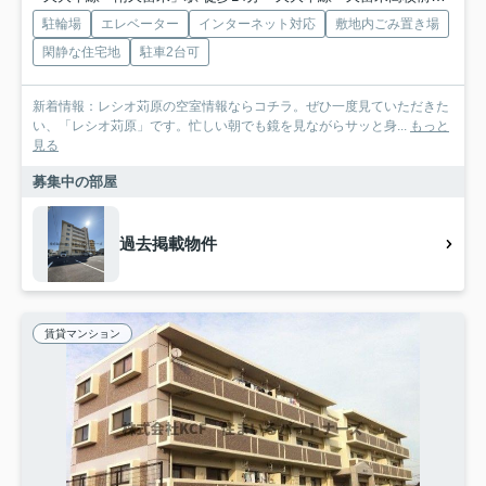
駐輪場
エレベーター
インターネット対応
敷地内ごみ置き場
閑静な住宅地
駐車2台可
新着情報：レシオ苅原の空室情報ならコチラ。ぜひ一度見ていただきた
い、「レシオ苅原」です。忙しい朝でも鏡を見ながらサッと身...
もっと
見る
募集中の部屋
過去掲載物件
賃貸マンション