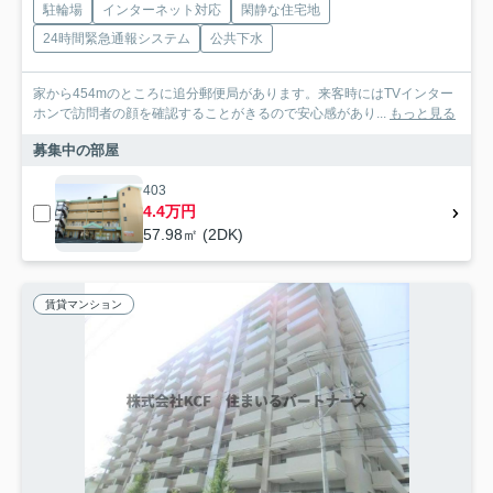
駐輪場
インターネット対応
閑静な住宅地
24時間緊急通報システム
公共下水
家から454mのところに追分郵便局があります。来客時にはTVインター
ホンで訪問者の顔を確認することがきるので安心感があり...
もっと見る
募集中の部屋
403
4.4万円
57.98㎡ (2DK)
賃貸マンション