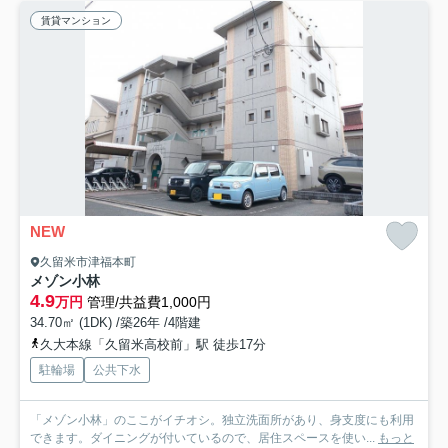
賃貸マンション
NEW
久留米市津福本町
メゾン小林
4.9
万円
管理/共益費1,000円
34.70㎡ (1DK) /築26年 /4階建
久大本線「久留米高校前」駅 徒歩17分
駐輪場
公共下水
「メゾン小林」のここがイチオシ。独立洗面所があり、身支度にも利用
できます。ダイニングが付いているので、居住スペースを使い...
もっと