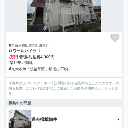
久留米市田主丸町田主丸
ロワールハイツⅡ
-万円
管理/共益費4,000円
/築12年 /2階建
久大本線「筑後草野」駅 徒歩79分
来客時にはTVインターホンで訪問者の顔を確認することができます。収
納も魅力、こだわり派のあなたに独立した洗面所の物件はい...
もっと見
る
募集中の部屋
過去掲載物件