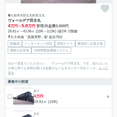
久留米市田主丸町田主丸
ヴォールデア田主丸
4
5.6
万円～
万円
管理/共益費3,000円
29.81㎡～43.06㎡ (1DK～1LDK) /築2年 /2階建
久大本線「筑後草野」駅 徒歩79分
駐輪場
インターネット対応
防犯カメラ
敷地内ごみ置き場
閑静な住宅地
24時間緊急通報システム
ぜひ一度見ていただきたい、「ヴォールデア田主丸」です。知らない人
が来た時でも玄関を開ける必要がなくなるモニター付きインタ...
もっと
見る
募集中の部屋
B-7
4万円
29.81㎡ (1DK)
A-2