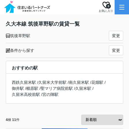
0
お気に入り
久大本線 筑後草野駅の賃貸一覧
筑後草野駅
変更
条件から探す
変更
おすすめの駅
西鉄久留米駅
/
久留米大学前駅
/
南久留米駅
/
花畑駅
/
御井駅
/
櫛原駅
/
聖マリア病院前駅
/
久留米駅
/
久留米高校前駅
/
宮の陣駅
4
棟
11
件