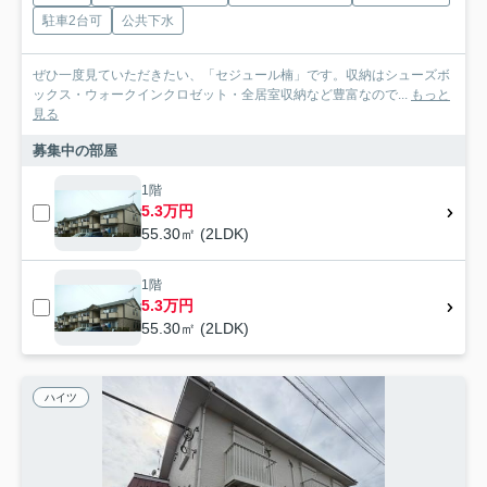
駐車2台可
公共下水
ぜひ一度見ていただきたい、「セジュール楠」です。収納はシューズボ
ックス・ウォークインクロゼット・全居室収納など豊富なので...
もっと
見る
募集中の部屋
1階
5.3万円
55.30㎡ (2LDK)
1階
5.3万円
55.30㎡ (2LDK)
ハイツ