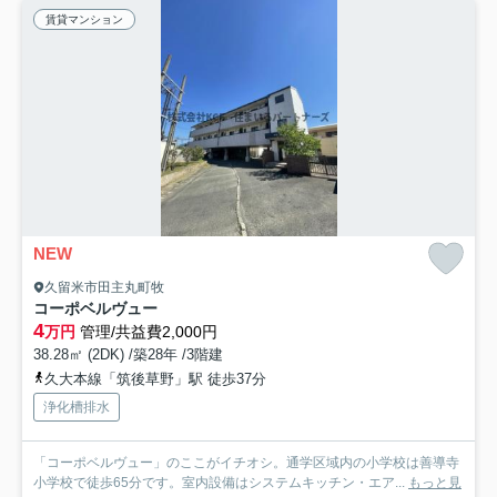
賃貸マンション
NEW
久留米市田主丸町牧
コーポベルヴュー
4
万円
管理/共益費2,000円
38.28㎡ (2DK) /築28年 /3階建
久大本線「筑後草野」駅 徒歩37分
浄化槽排水
「コーポベルヴュー」のここがイチオシ。通学区域内の小学校は善導寺
小学校で徒歩65分です。室内設備はシステムキッチン・エア...
もっと見