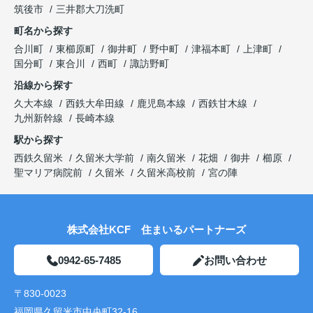
筑後市
三井郡大刀洗町
町名から探す
合川町
東櫛原町
御井町
野中町
津福本町
上津町
国分町
東合川
西町
諏訪野町
沿線から探す
久大本線
西鉄大牟田線
鹿児島本線
西鉄甘木線
九州新幹線
長崎本線
駅から探す
西鉄久留米
久留米大学前
南久留米
花畑
御井
櫛原
聖マリア病院前
久留米
久留米高校前
宮の陣
株式会社KCF 住まいるパートナーズ
0942-65-7485
お問い合わせ
〒830-0023
福岡県久留米市中央町32-16