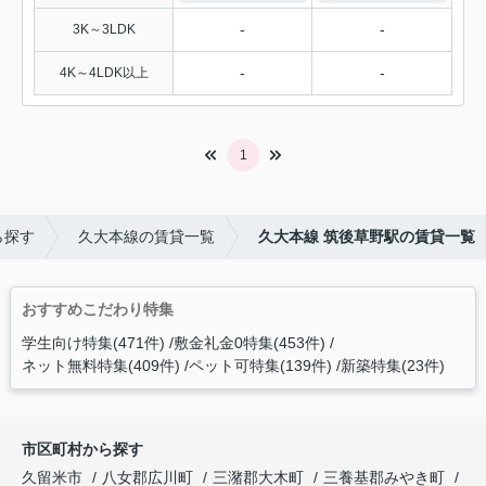
-
-
3K～3LDK
-
-
4K～4LDK以上
1
ら探す
久大本線の賃貸一覧
久大本線 筑後草野駅の賃貸一覧
おすすめこだわり特集
学生向け特集(471件)
敷金礼金0特集(453件)
ネット無料特集(409件)
ペット可特集(139件)
新築特集(23件)
市区町村から探す
久留米市
八女郡広川町
三潴郡大木町
三養基郡みやき町