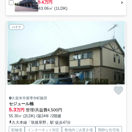
5.6万円
43.06㎡ (1LDK)
ハイツ
久留米市善導寺町飯田
セジュール楠
5.3
万円
管理/共益費4,500円
55.30㎡ (2LDK) /築24年 /2階建
久大本線「筑後草野」駅 徒歩47分
駐輪場
インターネット対応
敷地内ごみ置き場
閑静な住宅地