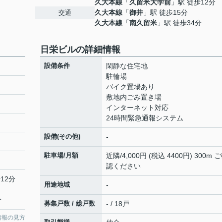
久大本線
「
久留米大学前
」駅 徒歩12分
久大本線
「
御井
」駅 徒歩15分
交通
久大本線
「
南久留米
」駅 徒歩34分
日栄ビルの詳細情報
設備条件
閑静な住宅地
駐輪場
バイク置場あり
敷地内ごみ置き場
インターネット対応
24時間緊急通報システム
設備(その他)
-
駐車場/月額
近隣/4,000円 (税込 4400円) 300m 
認ください
12分
用途地域
-
分
募集戸数 / 総戸数
- / 18戸
情報の見方