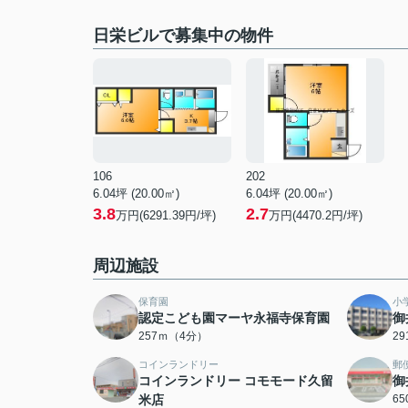
日栄ビルで募集中の物件
106
202
6.04坪 (20.00㎡)
6.04坪 (20.00㎡)
3.8
2.7
万円(6291.39円/坪)
万円(4470.2円/坪)
周辺施設
保育園
小
認定こども園マーヤ永福寺保育園
御
257ｍ（4分）
2
コインランドリー
郵
コインランドリー コモモード久留
御
米店
6