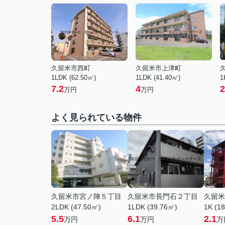
久留米市西町
久留米市上津町
1LDK (62.50㎡)
1LDK (41.40㎡)
1
7.2
4
2
万円
万円
よく見られている物件
久留米市宮ノ陣５丁目
久留米市長門石２丁目
久留米
2LDK (47.50㎡)
1LDK (39.76㎡)
1K (1
5.5
6.1
2.1
万円
万円
万