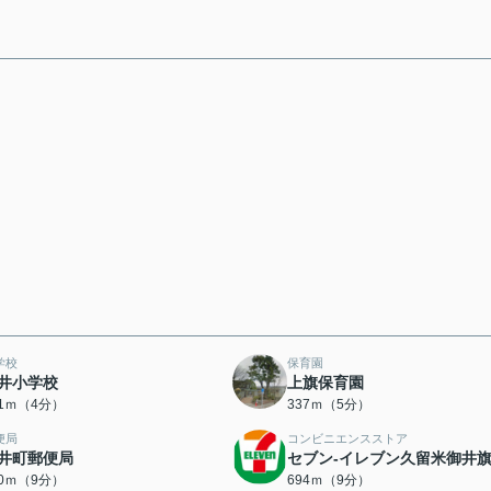
学校
保育園
井小学校
上旗保育園
91ｍ（4分）
337ｍ（5分）
便局
コンビニエンスストア
井町郵便局
セブン-イレブン久留米御井
50ｍ（9分）
694ｍ（9分）