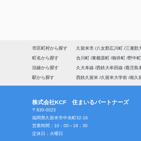
市区町村から探す
久留米市
八女郡広川町
三潴郡
町名から探す
合川町
東櫛原町
御井町
野中
沿線から探す
久大本線
西鉄大牟田線
鹿児島
駅から探す
西鉄久留米
久留米大学前
南久
株式会社KCF 住まいるパートナーズ
〒830-0023
福岡県久留米市中央町32-16
営業時間：
10：00～18：30
定休日：
火曜日