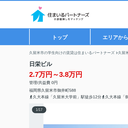
トップ
エリアか
久留米市の学生向けの賃貸は住まいるパートナーズ
久留
日栄ビル
2.7万円～3.8万円
管理/共益費 0円
福岡県
久留米市
御井町
588
久大本線「久留米大学前」駅徒歩12分
久大本線「御
1
/
17