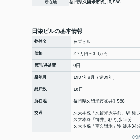
福岡県
久留米市
御井町
588
所在地
日栄ビルの基本情報
物件名
日栄ビル
価格
2.7万円～3.8万円
管理/共益費
0円
築年月
1987年8月（築39年）
総戸数
18戸
所在地
福岡県
久留米市
御井町
588
交通
久大本線
「
久留米大学前
」駅 徒歩
久大本線
「
御井
」駅 徒歩15分
久大本線
「
南久留米
」駅 徒歩34