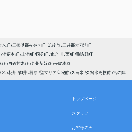
大木町
三養基郡みやき町
筑後市
三井郡大刀洗町
町
津福本町
上津町
国分町
東合川
西町
諏訪野町
本線
西鉄甘木線
九州新幹線
長崎本線
留米
花畑
御井
櫛原
聖マリア病院前
久留米
久留米高校前
宮の陣
トップページ
スタッフ
お客様の声