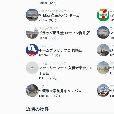
358ｍ（5分）
ショッピングセンター
コ
MrMax 久留米インター店
セ
717ｍ（9分）
8
ドラッグストア
ス
ドラッグ新生堂 ローソン御井店
マ
957ｍ（12分）
9
インテリア
フ
ホームプラザナフコ 旗崎店
ジ
1013ｍ（13分）
1
コンビニエンスストア
幼
ファミリーマート 久留米東合川4
久
丁目店
1
1110ｍ（14分）
大学
幼
久留米大学御井キャンパス
久
1357ｍ（17分）
1
近隣の物件