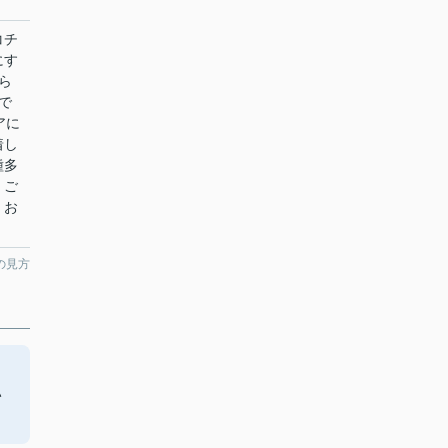
コチ
にす
ら
で
アに
着し
種多
。ご
、お
の見方
い