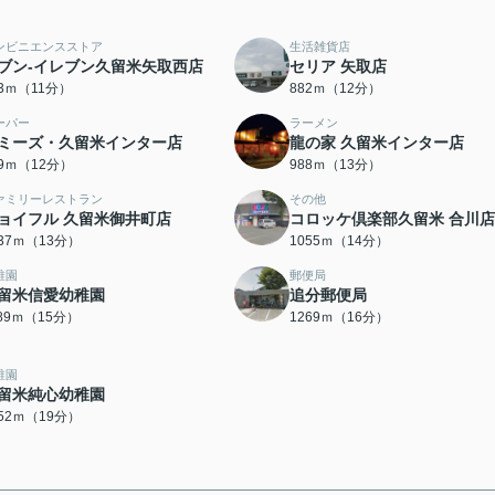
ンビニエンスストア
生活雑貨店
ブン-イレブン久留米矢取西店
セリア 矢取店
43ｍ（11分）
882ｍ（12分）
ーパー
ラーメン
ミーズ・久留米インター店
龍の家 久留米インター店
59ｍ（12分）
988ｍ（13分）
ァミリーレストラン
その他
ョイフル 久留米御井町店
コロッケ倶楽部久留米 合川店
037ｍ（13分）
1055ｍ（14分）
稚園
郵便局
留米信愛幼稚園
追分郵便局
189ｍ（15分）
1269ｍ（16分）
稚園
留米純心幼稚園
452ｍ（19分）