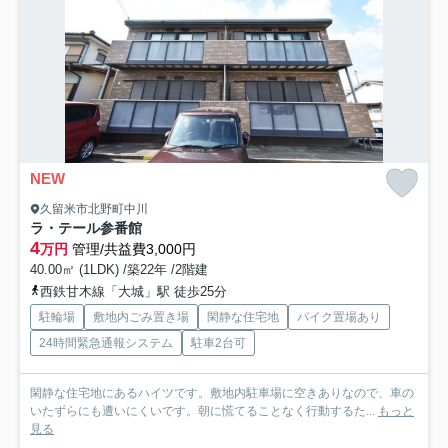
NEW
久留米市北野町中川
ラ・テール参番館
4
万円
管理/共益費3,000円
40.00㎡ (1LDK) /築22年 /2階建
西鉄甘木線「大城」駅 徒歩25分
駐輪場
敷地内ごみ置き場
閑静な住宅地
バイク置場あり
24時間緊急通報システム
駐車2台可
閑静な住宅地にあるハイツです。敷地内駐車場に空きありなので、車の
いたずらにも遭いにくいです。朝に慌てることなく行動するた...
もっと
見る