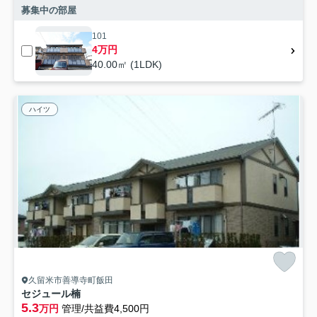
募集中の部屋
101
4万円
40.00㎡ (1LDK)
ハイツ
久留米市善導寺町飯田
セジュール楠
5.3
万円
管理/共益費4,500円