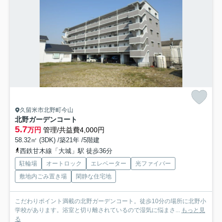
久留米市北野町今山
北野ガーデンコート
5.7
万円
管理/共益費4,000円
58.32㎡ (3DK) /築21年 /5階建
西鉄甘木線「大城」駅 徒歩36分
駐輪場
オートロック
エレベーター
光ファイバー
敷地内ごみ置き場
閑静な住宅地
こだわりポイント満載の北野ガーデンコート。徒歩10分の場所に北野小
学校があります。浴室と切り離されているので湿気に悩まさ...
もっと見
る