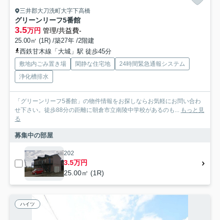
三井郡大刀洗町大字下高橋
グリーンリーフ5番館
3.5
万円
管理/共益費-
25.00㎡ (1R) /築27年 /2階建
西鉄甘木線「大城」駅 徒歩45分
敷地内ごみ置き場
閑静な住宅地
24時間緊急通報システム
浄化槽排水
「グリーンリーフ5番館」の物件情報をお探しならお気軽にお問い合わ
せ下さい。徒歩88分の距離に朝倉市立南陵中学校があるのも...
もっと見
る
募集中の部屋
202
3.5万円
25.00㎡ (1R)
ハイツ