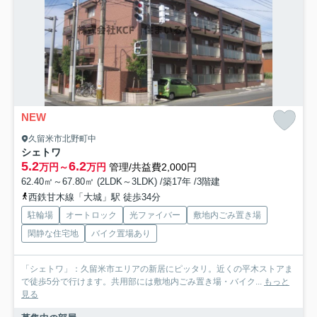
NEW
久留米市北野町中
シェトワ
5.2
6.2
万円～
万円
管理/共益費2,000円
62.40㎡～67.80㎡ (2LDK～3LDK) /築17年 /3階建
西鉄甘木線「大城」駅 徒歩34分
駐輪場
オートロック
光ファイバー
敷地内ごみ置き場
閑静な住宅地
バイク置場あり
「シェトワ」：久留米市エリアの新居にピッタリ。近くの平木ストアま
で徒歩5分で行けます。共用部には敷地内ごみ置き場・バイク...
もっと
見る