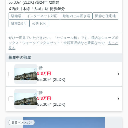
55.30㎡ (2LDK) /築24年 /2階建
西鉄甘木線「大城」駅 徒歩46分
駐輪場
インターネット対応
敷地内ごみ置き場
閑静な住宅地
駐車2台可
公共下水
ぜひ一度見ていただきたい、「セジュール楠」です。収納はシューズボ
ックス・ウォークインクロゼット・全居室収納など豊富なので...
もっと
見る
募集中の部屋
1階
5.3万円
55.30㎡ (2LDK)
1階
5.3万円
55.30㎡ (2LDK)
賃貸マンション