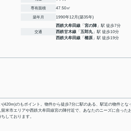
47.50㎡
専有面積
1990年12月(築35年)
築年月
西鉄大牟田線
「
宮の陣
」駅 徒歩7分
西鉄甘木線
「
五郎丸
」駅 徒歩10分
交通
西鉄大牟田線
「
櫛原
」駅 徒歩19分
(420m)のもポイント。物件から徒歩7分に駅のある、駅近の物件とな
久留米市エリアや西鉄大牟田線宮の陣付近で、あなたのニーズに合った
待ちしております。