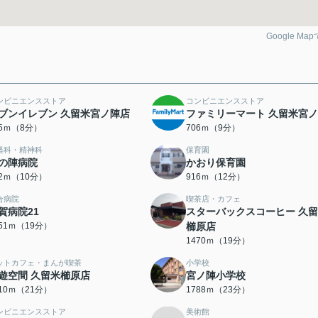
Google Ma
ンビニエンスストア
コンビニエンスストア
ブンイレブン 久留米宮ノ陣店
ファミリーマート 久留米宮
35ｍ（8分）
706ｍ（9分）
経科・精神科
保育園
の陣病院
かおり保育園
42ｍ（10分）
916ｍ（12分）
合病院
喫茶店・カフェ
賀病院21
スターバックスコーヒー 久
451ｍ（19分）
櫛原店
1470ｍ（19分）
ットカフェ・まんが喫茶
小学校
遊空間 久留米櫛原店
宮ノ陣小学校
610ｍ（21分）
1788ｍ（23分）
ンビニエンスストア
美術館