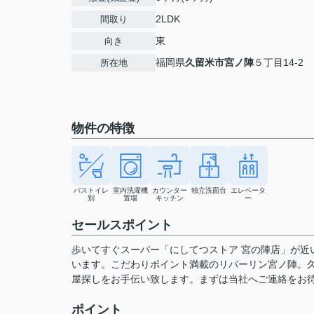
2LDK
間取り
東
向き
福岡県
久留米市
宮ノ陣
５丁目14-2
所在地
物件の特徴
バストイレ
室内洗濯機
カウンター
独立洗面台
エレベータ
別
置場
キッチン
ー
セールスポイント
歩いてすぐスーパー「にしてつストア 宮の陣店」が近い
います。こだわりポイント満載のリバーリン宮ノ陣。
屋探しをお手伝い致します。まずは当社へご連絡をお
ポイント