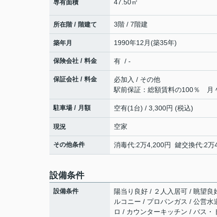
47.50㎡
専有面積
3階 / 7階建
所在階 / 階建て
1990年12月(築35年)
築年月
保険会社 / 料金
有 / -
保証会社 / 料金
必加入 / その他
駅前保証：総額賃料の100％ 月
駐車場 / 月額
空有(1台) / 3,300円 (税込)
空家
現況
その他条件
消毒代:2万4,200円 鍵交換代:2万
設備条件
設備条件
陽当り良好 / ２人入居可 / 眺望良
ルコニー / プロパンガス / 公営水道
ロ / カウンターキッチン / バス・ト