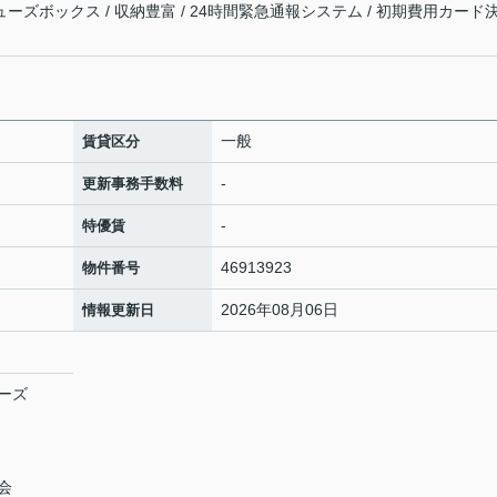
シューズボックス / 収納豊富 / 24時間緊急通報システム / 初期費用カード
一般
賃貸区分
-
更新事務手数料
-
特優賃
46913923
物件番号
2026年08月06日
情報更新日
ーズ
会