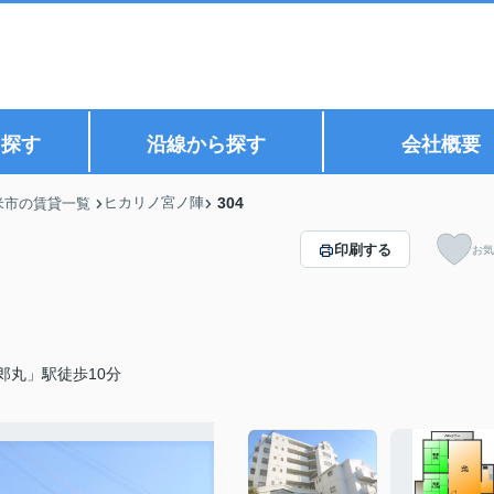
ら探す
沿線から探す
会社概要
ヒカリノ宮ノ陣
304
米市の賃貸一覧
印刷する
お気
郎丸」駅徒歩10分