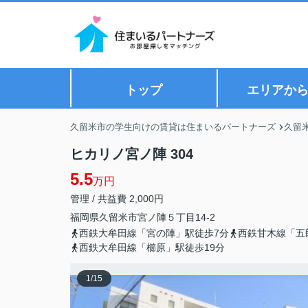
トップ
エリアか
久留米市の学生向けの賃貸は住まいるパートナーズ
久留
ヒカリノ宮ノ陣 304
5.5
万円
管理 / 共益費 2,000円
福岡県
久留米市
宮ノ陣
５丁目14-2
西鉄大牟田線「宮の陣」駅徒歩7分
西鉄甘木線「五
西鉄大牟田線「櫛原」駅徒歩19分
1
/
15