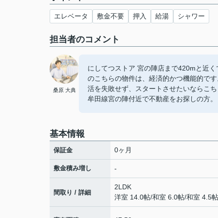
エレベータ
敷金不要
押入
給湯
シャワー
担当者のコメント
にしてつストア 宮の陣店まで420mと近
のこちらの物件は、経済的かつ機能的です
活を失敗せず、スタートさせたいならこち
桑原 大典
牟田線宮の陣付近で不動産をお探しの方。
基本情報
0ヶ月
保証金
敷金積み増し
-
2LDK
間取り / 詳細
洋室 14.0帖
/
和室 6.0帖
/
和室 4.5