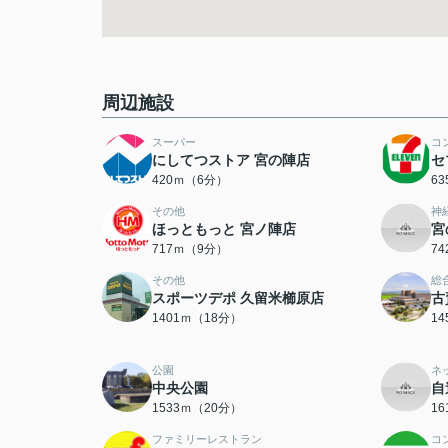
周辺施設
スーパー
コ
にしてつストア 宮の陣店
セ
420ｍ（6分）
6
その他
神
ほっともっと 宮ノ陣店
宮
717ｍ（9分）
7
その他
総
スポーツデポ 久留米櫛原店
古
1401ｍ（18分）
1
公園
ネ
中央公園
自
1533ｍ（20分）
1
ファミリーレストラン
コ