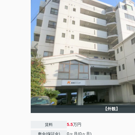
【外観】
5.5
万円
賃料
0ヶ月(0ヶ月)
敷金(保証金)