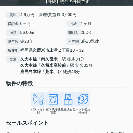
【外観】物件の外観です
4.9万円 管理/共益費 3,000円
賃料
0ヶ月
1ヶ月
保証金
礼金
56.00㎡
2LDK
面積
間取り
築23年
3階/3階建
築年数
所在階
福岡県
久留米市
上津
２丁目18－32
所在地
久大本線
「
南久留米
」駅 徒歩34分
交通
久大本線
「
久留米高校前
」駅 徒歩33分
鹿児島本線
「
荒木
」駅 徒歩46分
物件の特徴
バストイレ
室内洗濯機
独立洗面台
ネット使用
別
置場
料無料
セールスポイント