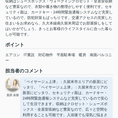
収納はシューズボックス・ウォークインクロゼット・全居室収納
など豊富なので、衣類や履き物の整理がしやすく便利です。セキ
ュリティ面は、カードキー・24時間緊急通報システムなど充実し
ているので、防犯対策もばっちりです。交通アクセスの充実した
住まいをお求めなら、久大本線南久留米周辺でお部屋探しをして
はいかがでしょう。きっとお客様のライフスタイルに合った暮ら
しが可能です。
ポイント
エアコン
IT重説
対応物件
平面駐車場
暖房
南面バルコニ
ー
担当者のコメント
「ペイサージュ上津」：久留米市エリアの新居にピ
ッタリ。「ペイサージュ上津」：久留米市エリアの
新居にピッタリ。セキュリティ面は、カードキー・
黒田 奈那
24時間緊急通報システムなど充実しているので安心
して生活できます。収納はクロゼット・シューズボ
ックス・全居室収納など豊富なので、広々と空間を
利用することも可能です。入浴後でも湿気に悩まさ