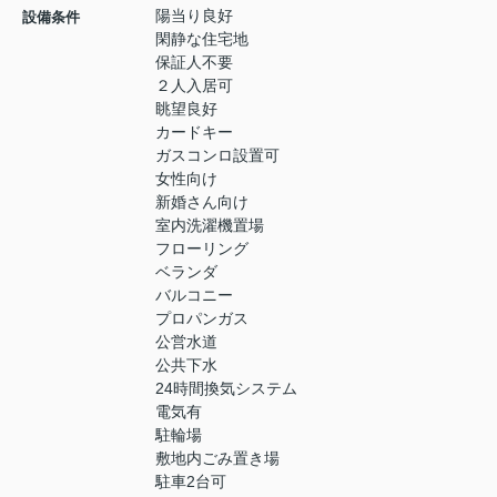
陽当り良好
設備条件
閑静な住宅地
保証人不要
２人入居可
眺望良好
カードキー
ガスコンロ設置可
女性向け
新婚さん向け
室内洗濯機置場
フローリング
ベランダ
バルコニー
プロパンガス
公営水道
公共下水
24時間換気システム
電気有
駐輪場
敷地内ごみ置き場
駐車2台可