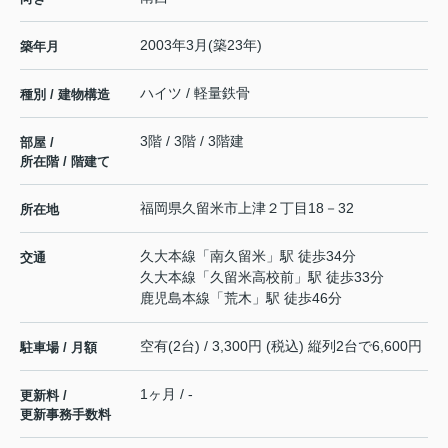
2003年3月(築23年)
築年月
ハイツ / 軽量鉄骨
種別 / 建物構造
3階 / 3階 / 3階建
部屋 /
所在階 / 階建て
福岡県
久留米市
上津
２丁目18－32
所在地
久大本線
「
南久留米
」駅 徒歩34分
交通
久大本線
「
久留米高校前
」駅 徒歩33分
鹿児島本線
「
荒木
」駅 徒歩46分
空有(2台) / 3,300円 (税込) 縦列2台で6,600円
駐車場 / 月額
1ヶ月 / -
更新料 /
更新事務手数料