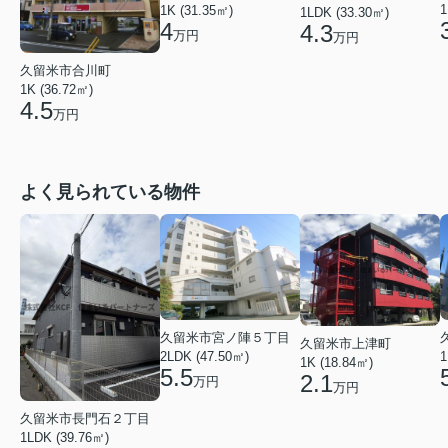
1
1K (31.35㎡)
1LDK (33.30㎡)
4
4.3
万円
万円
久留米市合川町
1K (36.72㎡)
4.5
万円
よく見られている物件
久留米市宮ノ陣５丁目
久留米市上津町
1
2LDK (47.50㎡)
1K (18.84㎡)
5.5
2.1
万円
万円
久留米市長門石２丁目
1LDK (39.76㎡)