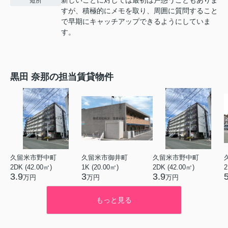
短所
すが、積極的にメモを取り、周囲に質問すること
で早期にキャッチアップできるようにしていま
す。
黒田 奈那の担当賃貸物件
久留米市野中町
久留米市御井町
久留米市野中町
2DK (42.00㎡)
1K (20.00㎡)
2DK (42.00㎡)
2
3.9
3
3.9
万円
万円
万円
もっと見る