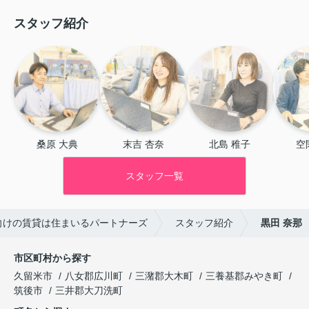
スタッフ紹介
桑原 大典
末吉 杏奈
北島 稚子
空
スタッフ一覧
向けの賃貸は住まいるパートナーズ
スタッフ紹介
黒田 奈那
市区町村から探す
久留米市
八女郡広川町
三潴郡大木町
三養基郡みやき町
筑後市
三井郡大刀洗町