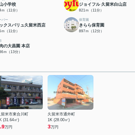
山小学校
ジョイフル 久留米白山店
14ｍ（11分）
821ｍ（11分）
ーパー
保育園
ックスバリュ久留米西店
きらら保育園
75ｍ（11分）
897ｍ（12分）
肉
肉の大昌園 本店
036ｍ（13分）
久留米市東合川町
久留米市通外町
K (31.64㎡)
1K (28.00㎡)
.9
3
万円
万円