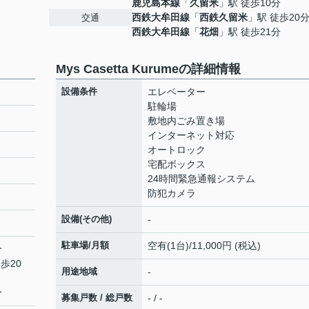
鹿児島本線
「
久留米
」駅 徒歩10分
西鉄大牟田線
「
西鉄久留米
」駅 徒歩20
交通
西鉄大牟田線
「
花畑
」駅 徒歩21分
Mys Casetta Kurumeの詳細情報
設備条件
エレベーター
駐輪場
敷地内ごみ置き場
インターネット対応
オートロック
宅配ボックス
24時間緊急通報システム
防犯カメラ
設備(その他)
-
駐車場/月額
空有(1台)/11,000円 (税込)
分
歩20
用途地域
-
分
募集戸数 / 総戸数
- / -