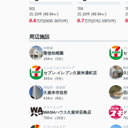
501
704
7
15.10坪 (49.94㎡)
15.10坪 (49.94㎡)
1
8.6
8.7
8
万円(5695.36円/坪)
万円(5761.59円/坪)
周辺施設
幼稚園
コ
聖使幼稚園
セ
104ｍ（2分）
2
コンビニエンスストア
郵
セブン-イレブン久留米通町店
久
343ｍ（5分）
3
市役所・区役所
幼
久留米市役所
荘
418ｍ（6分）
6
クリーニング
ド
WASHハウス久留米荘島店
ド
750ｍ（10分）
7
ドラッグストア
小