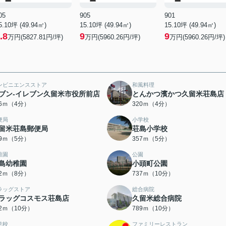
05
905
901
5.10坪 (49.94㎡)
15.10坪 (49.94㎡)
15.10坪 (49.94㎡)
.8
9
9
万円(5827.81円/坪)
万円(5960.26円/坪)
万円(5960.26円/坪)
ンビニエンスストア
和風料理
ブン-イレブン久留米市役所前店
とんかつ濱かつ久留米荘島店
46ｍ（4分）
320ｍ（4分）
便局
小学校
留米荘島郵便局
荘島小学校
49ｍ（5分）
357ｍ（5分）
稚園
公園
島幼稚園
小頭町公園
22ｍ（8分）
737ｍ（10分）
ラッグストア
総合病院
ラッグコスモス荘島店
久留米総合病院
62ｍ（10分）
789ｍ（10分）
学校
ファミリーレストラン