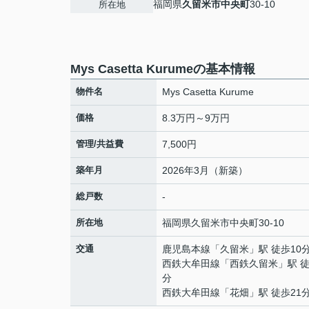
福岡県
久留米市
中央町
30-10
所在地
Mys Casetta Kurumeの基本情報
物件名
Mys Casetta Kurume
価格
8.3万円～9万円
管理/共益費
7,500円
築年月
2026年3月（新築）
総戸数
-
所在地
福岡県
久留米市
中央町
30-10
交通
鹿児島本線
「
久留米
」駅 徒歩10
西鉄大牟田線
「
西鉄久留米
」駅 徒
分
西鉄大牟田線
「
花畑
」駅 徒歩21