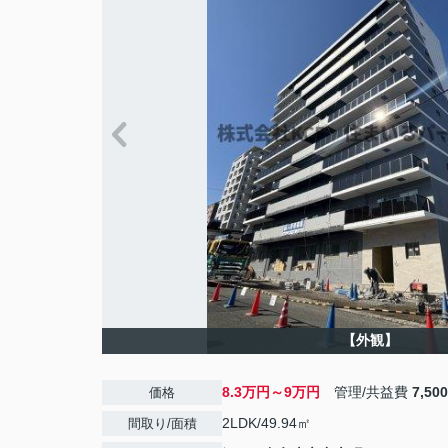
【外観】
8.3万円～9万円
管理/共益費
7,50
価格
2LDK/49.94㎡
間取り/面積