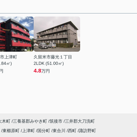
市上津町
久留米市藤光１丁目
8.84㎡)
2LDK (51.00㎡)
4.8
円
万円
大木町
三養基郡みやき町
筑後市
三井郡大刀洗町
町
東櫛原町
上津町
国分町
東合川
西町
諏訪野町