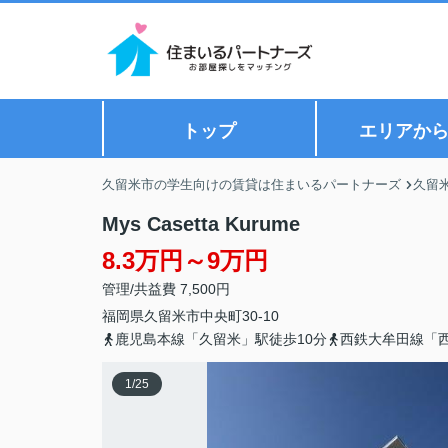
トップ
エリアか
久留米市の学生向けの賃貸は住まいるパートナーズ
久留
Mys Casetta Kurume
8.3万円～9万円
管理/共益費 7,500円
福岡県
久留米市
中央町
30-10
鹿児島本線「久留米」駅徒歩10分
西鉄大牟田線「西
1
/
25