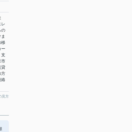
ま
エレ
らの
けま
の移
カー
、支
米市
賃貸
の方
連絡
の見方
ま