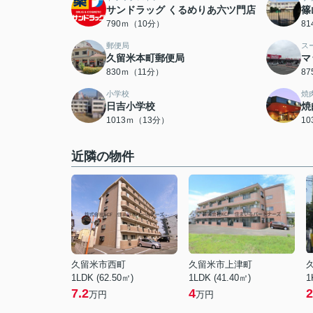
サンドラッグ くるめりあ六ツ門店
篠
790ｍ（10分）
8
郵便局
ス
久留米本町郵便局
マ
830ｍ（11分）
8
小学校
焼
日吉小学校
焼
1013ｍ（13分）
1
近隣の物件
久留米市西町
久留米市上津町
1LDK (62.50㎡)
1LDK (41.40㎡)
1
7.2
4
2
万円
万円