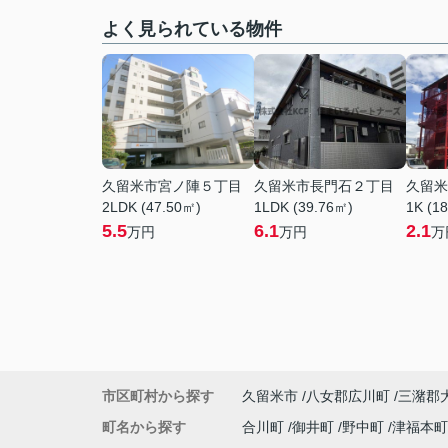
よく見られている物件
久留米市宮ノ陣５丁目
久留米市長門石２丁目
久留米
2LDK (47.50㎡)
1LDK (39.76㎡)
1K (1
5.5
6.1
2.1
万円
万円
万
市区町村から探す
久留米市
八女郡広川町
三潴郡
町名から探す
合川町
御井町
野中町
津福本