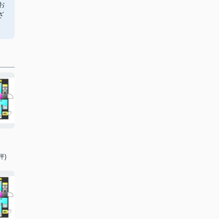
お
ざ
坪)