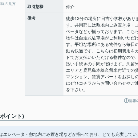
情報の見方
取引態様
仲介
備考
徒歩13分の場所に日吉小学校があり
す。共用部には敷地内ごみ置き場・
ベータなどが揃っております。こち
物件は自走式駐車場がご利用いただ
す。平坦な場所にある物件なら毎日
動も快適です。こちらは初期費用を
ドでお支払いいただける物件なので
払い手続きの手間が省けます。久留
エリアと鹿児島本線久留米付近での
マンション、賃貸アパートをお探し
はぜひコチラからお問い合わせやご
を下さい。
情報
すめポイント)
にはエレベータ・敷地内ごみ置き場などが揃っており、とても充実してい