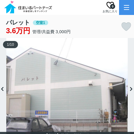
0
お気に入り
パレット
空室1
3.6万円
管理/共益費 3,000円
1
/
10