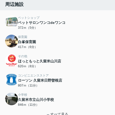
周辺施設
ペットショップ
ペットサロンワンコdeワンコ
372ｍ（5分）
保育園
白峯保育園
417ｍ（6分）
その他
ほっともっと久留米山川店
620ｍ（8分）
コンビニエンスストア
ローソン 久留米日野曽根店
807ｍ（11分）
小学校
久留米市立山川小学校
846ｍ（11分）
すべて見る