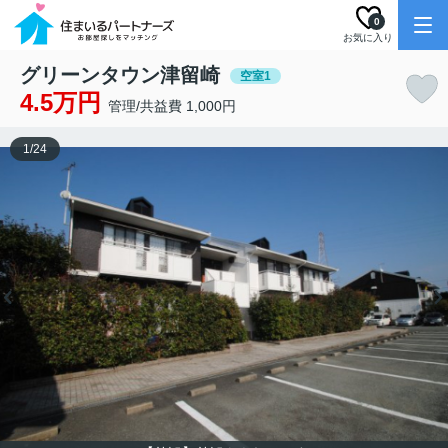
0
お気に入り
グリーンタウン津留崎
空室1
4.5万円
管理/共益費 1,000円
1
/
24