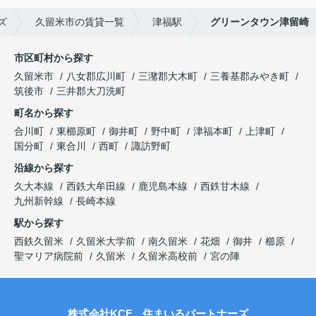
ズ
久留米市の賃貸一覧
津福駅
グリーンタウン津留崎
市区町村から探す
久留米市
八女郡広川町
三潴郡大木町
三養基郡みやき町
筑後市
三井郡大刀洗町
町名から探す
合川町
東櫛原町
御井町
野中町
津福本町
上津町
国分町
東合川
西町
諏訪野町
沿線から探す
久大本線
西鉄大牟田線
鹿児島本線
西鉄甘木線
九州新幹線
長崎本線
駅から探す
西鉄久留米
久留米大学前
南久留米
花畑
御井
櫛原
聖マリア病院前
久留米
久留米高校前
宮の陣
株式会社KCF 住まいるパートナーズ