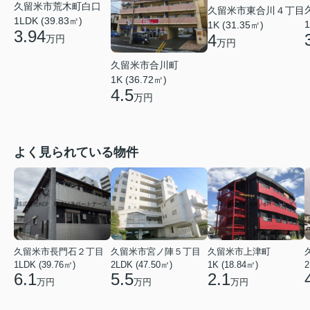
久留米市荒木町白口
久留米市東合川４丁目
1LDK (39.83㎡)
1
1K (31.35㎡)
3.94
4
万円
万円
久留米市合川町
1K (36.72㎡)
4.5
万円
よく見られている物件
久留米市長門石２丁目
久留米市宮ノ陣５丁目
久留米市上津町
1LDK (39.76㎡)
2LDK (47.50㎡)
1K (18.84㎡)
2
6.1
5.5
2.1
万円
万円
万円