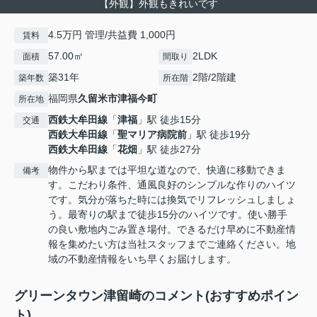
【外観】外観もきれいです
4.5万円 管理/共益費 1,000円
賃料
57.00㎡
2LDK
面積
間取り
築31年
2階/2階建
築年数
所在階
福岡県
久留米市
津福今町
所在地
西鉄大牟田線
「
津福
」駅 徒歩15分
交通
西鉄大牟田線
「
聖マリア病院前
」駅 徒歩19分
西鉄大牟田線
「
花畑
」駅 徒歩27分
物件から駅までは平坦な道なので、快適に移動できま
備考
す。こだわり条件、通風良好のシンプルな作りのハイツ
です。気分が落ちた時には換気でリフレッシュしましょ
う。最寄りの駅まで徒歩15分のハイツです。使い勝手
の良い敷地内ごみ置き場付。できるだけ早めに不動産情
報を集めたい方は当社スタッフまでご連絡ください。地
域の不動産情報をいち早くお届けします。
グリーンタウン津留崎のコメント(おすすめポイン
ト)