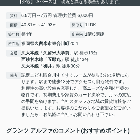
【外観】※パースは、現況と異なる場合があります。
6.5万円～7万円 管理/共益費 6,000円
賃料
40.31㎡～41.93㎡
1LDK
面積
間取り
築4年
1階/3階建
築年数
所在階
福岡県
久留米市
東合川町
20-1
所在地
久大本線
「
久留米大学前
」駅 徒歩13分
交通
西鉄甘木線
「
五郎丸
」駅 徒歩43分
久大本線
「
御井
」駅 徒歩30分
認定こども園合川すくすくルームが徒歩3分の場所にあ
備考
ります。駅まで徒歩13分でアクセス可能な物件です。
利便性の高い設備も充実した、高ニーズな令和4年築の
物件です。初期費用や家賃のカード決済で、月々の支払
の手間を省けます。当社スタッフが地域の賃貸情報をご
提供いたします。お客様のこだわりやご要望などござい
ましたら、お気軽に当社へお問い合わせ下さい。
グランツ アルファのコメント(おすすめポイント)