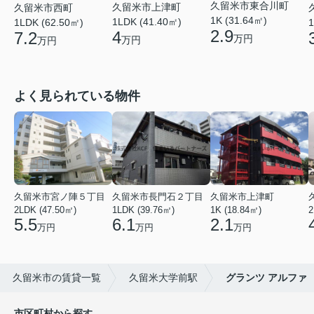
久留米市東合川町
久留米市上津町
久留米市西町
1K (31.64㎡)
1LDK (41.40㎡)
1LDK (62.50㎡)
1
2.9
4
7.2
万円
万円
万円
よく見られている物件
久留米市宮ノ陣５丁目
久留米市長門石２丁目
久留米市上津町
2LDK (47.50㎡)
1LDK (39.76㎡)
1K (18.84㎡)
2
5.5
6.1
2.1
万円
万円
万円
久留米市の賃貸一覧
久留米大学前駅
グランツ アルファ
市区町村から探す