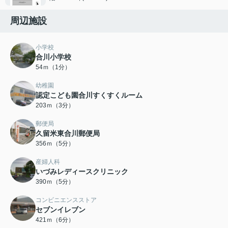
周辺施設
小学校
合川小学校
54ｍ（1分）
幼稚園
認定こども園合川すくすくルーム
203ｍ（3分）
郵便局
久留米東合川郵便局
356ｍ（5分）
産婦人科
いづみレディースクリニック
390ｍ（5分）
コンビニエンスストア
セブンイレブン
421ｍ（6分）