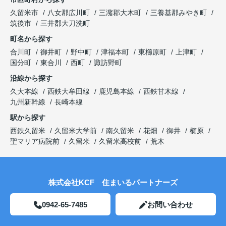
久留米市
八女郡広川町
三潴郡大木町
三養基郡みやき町
筑後市
三井郡大刀洗町
町名から探す
合川町
御井町
野中町
津福本町
東櫛原町
上津町
国分町
東合川
西町
諏訪野町
沿線から探す
久大本線
西鉄大牟田線
鹿児島本線
西鉄甘木線
九州新幹線
長崎本線
駅から探す
西鉄久留米
久留米大学前
南久留米
花畑
御井
櫛原
聖マリア病院前
久留米
久留米高校前
荒木
株式会社KCF 住まいるパートナーズ
0942-65-7485
お問い合わせ