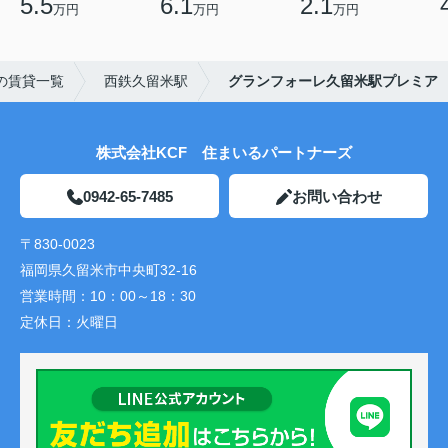
5.5
6.1
2.1
万円
万円
万円
の賃貸一覧
西鉄久留米駅
グランフォーレ久留米駅プレミア
株式会社KCF 住まいるパートナーズ
0942-65-7485
お問い合わせ
〒830-0023
福岡県久留米市中央町32-16
営業時間：
10：00～18：30
定休日：
火曜日