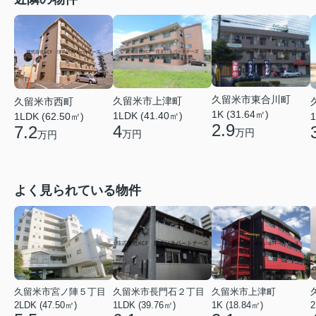
久留米市東合川町
久留米市上津町
久留米市西町
1K (31.64㎡)
1LDK (41.40㎡)
1LDK (62.50㎡)
1
2.9
4
7.2
万円
万円
万円
よく見られている物件
久留米市宮ノ陣５丁目
久留米市長門石２丁目
久留米市上津町
2LDK (47.50㎡)
1LDK (39.76㎡)
1K (18.84㎡)
2