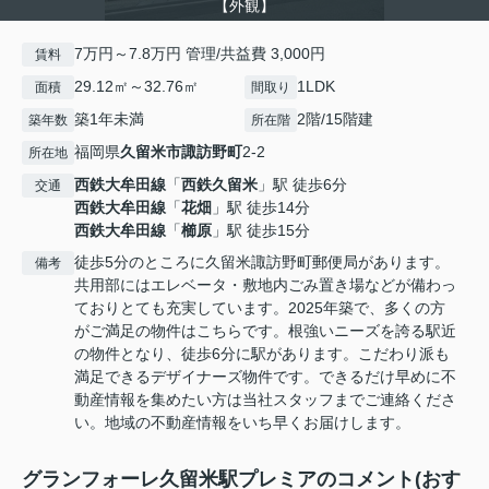
【外観】
7万円～7.8万円 管理/共益費 3,000円
賃料
29.12㎡～32.76㎡
1LDK
面積
間取り
築1年未満
2階/15階建
築年数
所在階
福岡県
久留米市
諏訪野町
2-2
所在地
西鉄大牟田線
「
西鉄久留米
」駅 徒歩6分
交通
西鉄大牟田線
「
花畑
」駅 徒歩14分
西鉄大牟田線
「
櫛原
」駅 徒歩15分
徒歩5分のところに久留米諏訪野町郵便局があります。
備考
共用部にはエレベータ・敷地内ごみ置き場などが備わっ
ておりとても充実しています。2025年築で、多くの方
がご満足の物件はこちらです。根強いニーズを誇る駅近
の物件となり、徒歩6分に駅があります。こだわり派も
満足できるデザイナーズ物件です。できるだけ早めに不
動産情報を集めたい方は当社スタッフまでご連絡くださ
い。地域の不動産情報をいち早くお届けします。
グランフォーレ久留米駅プレミアのコメント(おす