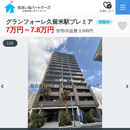
0
お気に入り
グランフォーレ久留米駅プレミア
空室28
7万円～7.8万円
管理/共益費 3,000円
1
/
32