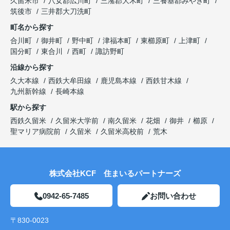
久留米市
八女郡広川町
三潴郡大木町
三養基郡みやき町
筑後市
三井郡大刀洗町
町名から探す
合川町
御井町
野中町
津福本町
東櫛原町
上津町
国分町
東合川
西町
諏訪野町
沿線から探す
久大本線
西鉄大牟田線
鹿児島本線
西鉄甘木線
九州新幹線
長崎本線
駅から探す
西鉄久留米
久留米大学前
南久留米
花畑
御井
櫛原
聖マリア病院前
久留米
久留米高校前
荒木
株式会社KCF 住まいるパートナーズ
0942-65-7485
お問い合わせ
〒830-0023