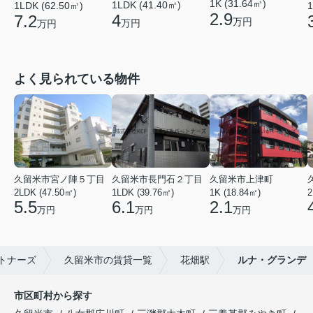
1K (31.64㎡)
1LDK (41.40㎡)
1LDK (62.50㎡)
1
2.9
4
7.2
万円
万円
万円
よく見られている物件
久留米市宮ノ陣５丁目
久留米市長門石２丁目
久留米市上津町
2LDK (47.50㎡)
1LDK (39.76㎡)
1K (18.84㎡)
2
5.5
6.1
2.1
万円
万円
万円
トナーズ
久留米市の賃貸一覧
花畑駅
ルナ・グランデ
市区町村から探す