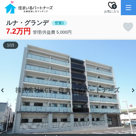
0
お気に入り
ルナ・グランデ
空室1
7.2万円
管理/共益費 5,000円
1
/
15