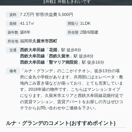
【外観】外観もきれいです
7.2万円 管理/共益費 5,000円
賃料
41.17㎡
1LDK
面積
間取り
築8年
2階/6階建
築年数
所在階
福岡県
久留米市
西町
所在地
西鉄大牟田線
「
花畑
」駅 徒歩8分
交通
西鉄大牟田線
「
西鉄久留米
」駅 徒歩8分
西鉄大牟田線
「
聖マリア病院前
」駅 徒歩16分
「ルナ・グランデ」のここがイチオシ。徒歩13分の場
備考
所に金丸小学校があります。共用部にはエレベータ・敷
地内ごみ置き場などが揃っており、とても充実していま
す。2018年築の物件です。こちらはマンションタイプ
になります。久留米市エリアと西鉄大牟田線花畑付近で
の賃貸マンション、賃貸アパートをお探しの方はぜひコ
チラからお問い合わせやご連絡を下さい。
ルナ・グランデのコメント(おすすめポイント)