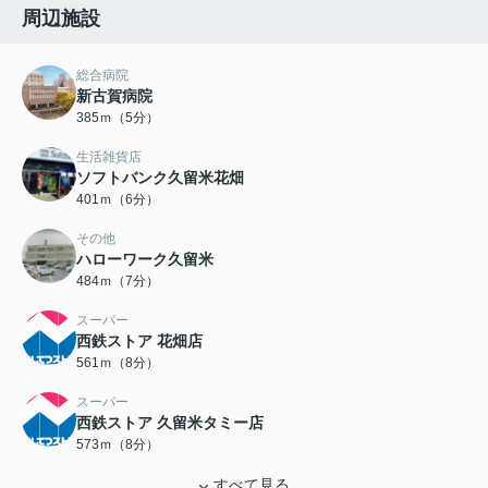
周辺施設
総合病院
新古賀病院
385ｍ（5分）
生活雑貨店
ソフトバンク久留米花畑
401ｍ（6分）
その他
ハローワーク久留米
484ｍ（7分）
スーパー
西鉄ストア 花畑店
561ｍ（8分）
スーパー
西鉄ストア 久留米タミー店
573ｍ（8分）
すべて見る