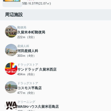
5階 / 6.37坪(21.07㎡)
周辺施設
郵便局
久留米本町郵便局
222ｍ（3分）
産婦人科
河田産婦人科
303ｍ（4分）
ドラッグストア
サンドラッグ 久留米西店
404ｍ（6分）
ドラッグストア
コスモス平島店
477ｍ（6分）
クリーニング
WASHハウス久留米荘島店