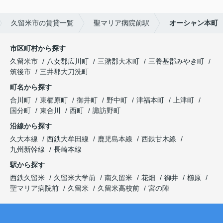
久留米市の賃貸一覧
聖マリア病院前駅
オーシャン本町
市区町村から探す
久留米市
八女郡広川町
三潴郡大木町
三養基郡みやき町
筑後市
三井郡大刀洗町
町名から探す
合川町
東櫛原町
御井町
野中町
津福本町
上津町
国分町
東合川
西町
諏訪野町
沿線から探す
久大本線
西鉄大牟田線
鹿児島本線
西鉄甘木線
九州新幹線
長崎本線
駅から探す
西鉄久留米
久留米大学前
南久留米
花畑
御井
櫛原
聖マリア病院前
久留米
久留米高校前
宮の陣