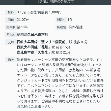
【外観】物件の外観です
3.1万円 管理/共益費 1,000円
賃料
21.07㎡
1R
面積
間取り
築32年
5階/6階建
築年数
所在階
福岡県
久留米市
本町
所在地
西鉄大牟田線
「
聖マリア病院前
」駅 徒歩16分
交通
西鉄大牟田線
「
花畑
」駅 徒歩15分
鹿児島本線
「
久留米
」駅 徒歩21分
新着情報：オーシャン本町の空室情報ならコチラ。近く
備考
にはローソン 久留米六反畑店(徒歩7分)がありちょっと
した買い物に便利です。共用部には敷地内ごみ置き場・
エレベータなどが揃っており、とても充実しています。
クレジットカードで初期費用をお支払いいただける物件
です。こちらはマンションタイプになります。久留米市
エリアにある賃貸情報のことなら、地域に密着した当社
へお任せ下さい。当社は、多種多様な賃貸情報を取り扱
っております。ご要望や不明な点などございましたら、
お気軽にご連絡下さい。