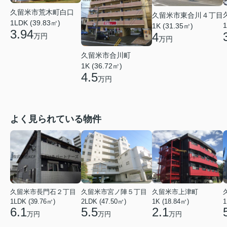
久留米市荒木町白口
久留米市東合川４丁目
1LDK (39.83㎡)
1
1K (31.35㎡)
3.94
4
万円
万円
久留米市合川町
1K (36.72㎡)
4.5
万円
よく見られている物件
久留米市長門石２丁目
久留米市宮ノ陣５丁目
久留米市上津町
1LDK (39.76㎡)
2LDK (47.50㎡)
1K (18.84㎡)
1
6.1
5.5
2.1
万円
万円
万円