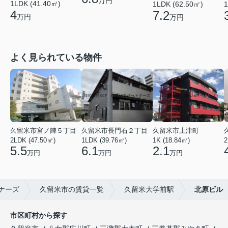
万円
1LDK (41.40㎡)
1LDK (62.50㎡)
1
4
7.2
万円
万円
よく見られている物件
久留米市宮ノ陣５丁目
久留米市長門石２丁目
久留米市上津町
2LDK (47.50㎡)
1LDK (39.76㎡)
1K (18.84㎡)
2
5.5
6.1
2.1
万円
万円
万円
ナーズ
久留米市の賃貸一覧
久留米大学前駅
北原ビル
市区町村から探す