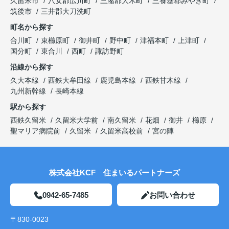
久留米市
八女郡広川町
三潴郡大木町
三養基郡みやき町
筑後市
三井郡大刀洗町
町名から探す
合川町
東櫛原町
御井町
野中町
津福本町
上津町
国分町
東合川
西町
諏訪野町
沿線から探す
久大本線
西鉄大牟田線
鹿児島本線
西鉄甘木線
九州新幹線
長崎本線
駅から探す
西鉄久留米
久留米大学前
南久留米
花畑
御井
櫛原
聖マリア病院前
久留米
久留米高校前
宮の陣
株式会社KCF 住まいるパートナーズ
0942-65-7485
お問い合わせ
〒830-0023