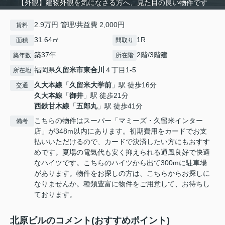
【外観】建物外観を気になさる方へ、見た目の良い物件です
2.9万円 管理/共益費 2,000円
賃料
31.64㎡
1R
面積
間取り
築37年
2階/3階建
築年数
所在階
福岡県
久留米市
東合川
４丁目1-5
所在地
久大本線
「
久留米大学前
」駅 徒歩16分
交通
久大本線
「
御井
」駅 徒歩21分
西鉄甘木線
「
五郎丸
」駅 徒歩41分
こちらの物件はスーパー「マミーズ・久留米インター
備考
店」が348m以内にあります。初期費用をカードでお支
払いいただけるので、カードで決済したい方にもおすす
めです。夏場の電気代も安く抑えられる通風良好で快適
なハイツです。こちらのハイツから出て300mに駐車場
があります。物件をお探しの方は、こちらからお探しに
なりませんか。種類豊富に物件をご用意して、お待ちし
ております。
北原ビルのコメント(おすすめポイント)