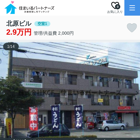
0
お気に入り
北原ビル
空室1
2.9万円
管理/共益費 2,000円
1
/
14