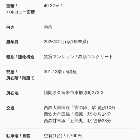
40.32㎡ / -
面積 /
バルコニー面積
南西
向き
2026年2月(築1年未満)
築年月
賃貸マンション / 鉄筋コンクリート
種別 / 建物構造
301 / 3階 / 5階建
部屋 /
所在階 / 階建て
福岡県
久留米市
東櫛原町
273-3
所在地
西鉄大牟田線
「
宮の陣
」駅 徒歩10分
交通
西鉄大牟田線
「
櫛原
」駅 徒歩14分
西鉄甘木線
「
五郎丸
」駅 徒歩23分
空有(1台) / 7,700円
駐車場 / 月額