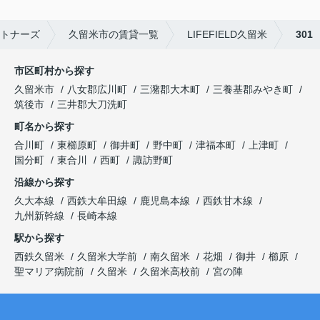
トナーズ
久留米市の賃貸一覧
LIFEFIELD久留米
301
市区町村から探す
久留米市
八女郡広川町
三潴郡大木町
三養基郡みやき町
筑後市
三井郡大刀洗町
町名から探す
合川町
東櫛原町
御井町
野中町
津福本町
上津町
国分町
東合川
西町
諏訪野町
沿線から探す
久大本線
西鉄大牟田線
鹿児島本線
西鉄甘木線
九州新幹線
長崎本線
駅から探す
西鉄久留米
久留米大学前
南久留米
花畑
御井
櫛原
聖マリア病院前
久留米
久留米高校前
宮の陣