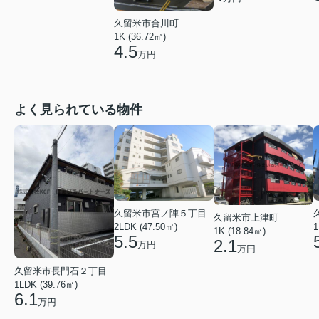
久留米市合川町
1K (36.72㎡)
4.5
万円
よく見られている物件
久留米市宮ノ陣５丁目
久留米市上津町
1
2LDK (47.50㎡)
1K (18.84㎡)
5.5
2.1
万円
万円
久留米市長門石２丁目
1LDK (39.76㎡)
6.1
万円