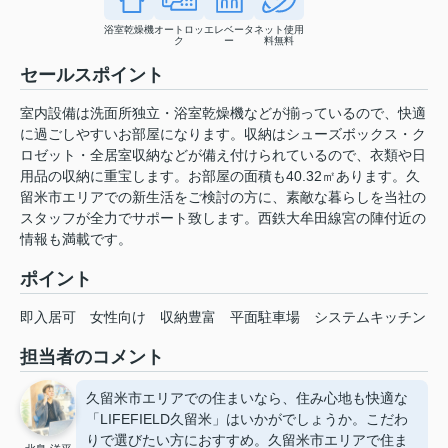
浴室乾燥機
オートロッ
エレベータ
ネット使用
ク
ー
料無料
セールスポイント
室内設備は洗面所独立・浴室乾燥機などが揃っているので、快適
に過ごしやすいお部屋になります。収納はシューズボックス・ク
ロゼット・全居室収納などが備え付けられているので、衣類や日
用品の収納に重宝します。お部屋の面積も40.32㎡あります。久
留米市エリアでの新生活をご検討の方に、素敵な暮らしを当社の
スタッフが全力でサポート致します。西鉄大牟田線宮の陣付近の
情報も満載です。
ポイント
即入居可
女性向け
収納豊富
平面駐車場
システムキッチン
担当者のコメント
久留米市エリアでの住まいなら、住み心地も快適な
「LIFEFIELD久留米」はいかがでしょうか。こだわ
りで選びたい方におすすめ。久留米市エリアで住ま