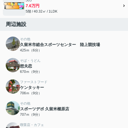
505
7.6万円
5階 / 40.32㎡ / 1LDK
周辺施設
その他
久留米市総合スポーツセンター 陸上競技場
425ｍ（6分）
そば・うどん
想夫恋
670ｍ（9分）
ファーストフード
ケンタッキー
706ｍ（9分）
その他
スポーツデポ 久留米櫛原店
707ｍ（9分）
喫茶店・カフェ