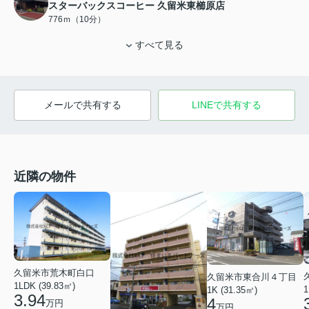
スターバックスコーヒー 久留米東櫛原店
776ｍ（10分）
すべて見る
メールで共有する
LINEで共有する
近隣の物件
久留米市荒木町白口
久留米市東合川４丁目
1LDK (39.83㎡)
1
1K (31.35㎡)
3.94
4
万円
万円