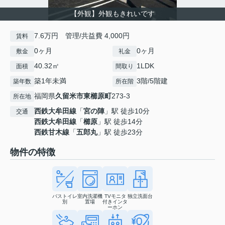
【外観】外観もきれいです
7.6万円 管理/共益費 4,000円
賃料
0ヶ月
0ヶ月
敷金
礼金
40.32㎡
1LDK
面積
間取り
築1年未満
3階/5階建
築年数
所在階
福岡県
久留米市
東櫛原町
273-3
所在地
西鉄大牟田線
「
宮の陣
」駅 徒歩10分
交通
西鉄大牟田線
「
櫛原
」駅 徒歩14分
西鉄甘木線
「
五郎丸
」駅 徒歩23分
物件の特徴
バストイレ
室内洗濯機
TVモニタ
独立洗面台
別
置場
付きインタ
ーホン