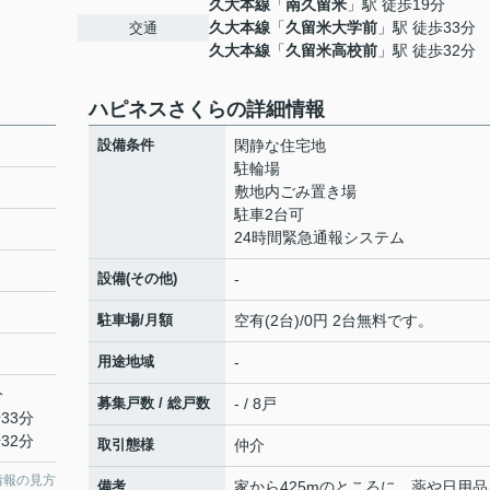
久大本線
「
南久留米
」駅 徒歩19分
久大本線
「
久留米大学前
」駅 徒歩33分
交通
久大本線
「
久留米高校前
」駅 徒歩32分
ハピネスさくらの詳細情報
設備条件
閑静な住宅地
駐輪場
敷地内ごみ置き場
駐車2台可
24時間緊急通報システム
設備(その他)
-
駐車場/月額
空有(2台)/0円 2台無料です。
用途地域
-
分
募集戸数 / 総戸数
- / 8戸
33分
32分
取引態様
仲介
情報の見方
備考
家から425mのところに、薬や日用品