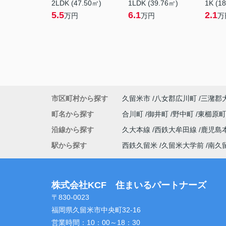
2LDK (47.50㎡)
1LDK (39.76㎡)
1K (1
5.5
6.1
2.1
万円
万円
万
市区町村から探す
久留米市
八女郡広川町
三潴郡
町名から探す
合川町
御井町
野中町
東櫛原
沿線から探す
久大本線
西鉄大牟田線
鹿児島
駅から探す
西鉄久留米
久留米大学前
南久
株式会社KCF 住まいるパートナーズ
〒830-0023
福岡県久留米市中央町32-16
営業時間：
10：00～18：30