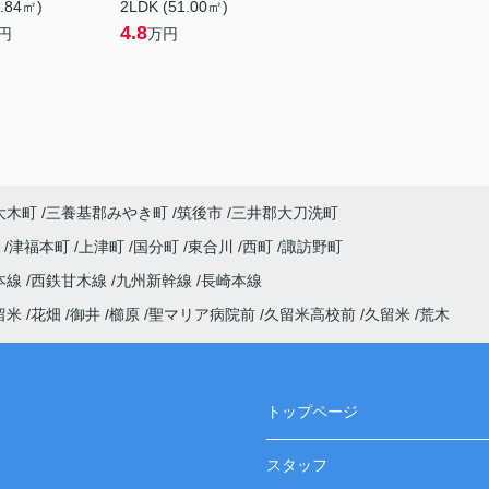
8.84㎡)
2LDK (51.00㎡)
4.8
円
万円
大木町
三養基郡みやき町
筑後市
三井郡大刀洗町
町
津福本町
上津町
国分町
東合川
西町
諏訪野町
本線
西鉄甘木線
九州新幹線
長崎本線
留米
花畑
御井
櫛原
聖マリア病院前
久留米高校前
久留米
荒木
トップページ
スタッフ