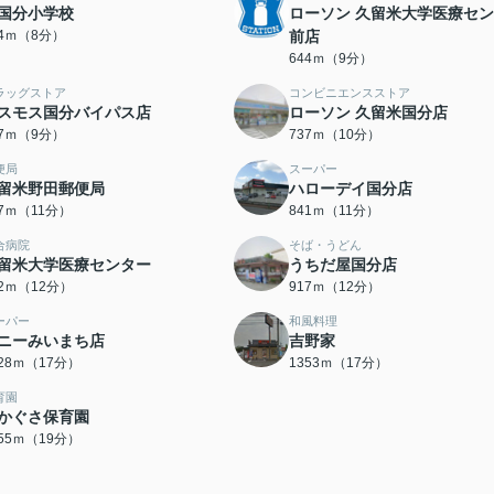
国分小学校
ローソン 久留米大学医療セ
14ｍ（8分）
前店
644ｍ（9分）
ラッグストア
コンビニエンスストア
スモス国分バイパス店
ローソン 久留米国分店
97ｍ（9分）
737ｍ（10分）
便局
スーパー
留米野田郵便局
ハローデイ国分店
17ｍ（11分）
841ｍ（11分）
合病院
そば・うどん
留米大学医療センター
うちだ屋国分店
12ｍ（12分）
917ｍ（12分）
ーパー
和風料理
ニーみいまち店
吉野家
328ｍ（17分）
1353ｍ（17分）
育園
かぐさ保育園
455ｍ（19分）