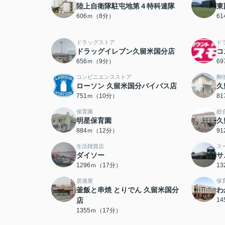
陸上自衛隊駐屯地第４特科連隊
東
606ｍ（8分）
6
ドラッグストア
ド
ドラッグイレブン久留米国分店
コ
656ｍ（9分）
6
コンビニエンスストア
郵
ローソン 久留米国分バイパス店
久
751ｍ（10分）
8
保育園
総
明星保育園
久
884ｍ（12分）
9
生活雑貨店
ス
ダイソー
サ
1296ｍ（17分）
1
居酒屋
保
釜飯と串焼 とりでん 久留米国分
わ
店
1
1355ｍ（17分）