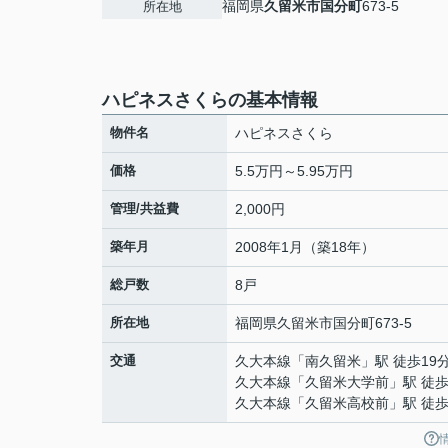
福岡県
久留米市
国分町
673-5
所在地
ハピネスさくらの基本情報
物件名
ハピネスさくら
価格
5.5万円～5.95万円
管理/共益費
2,000円
築年月
2008年1月（築18年）
総戸数
8戸
所在地
福岡県
久留米市
国分町
673-5
交通
久大本線
「
南久留米
」駅 徒歩19
久大本線
「
久留米大学前
」駅 徒歩
久大本線
「
久留米高校前
」駅 徒歩