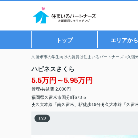
トップ
エリアか
久留米市の学生向けの賃貸は住まいるパートナーズ
久留
ハピネスさくら
5.5万円～5.95万円
管理/共益費 2,000円
福岡県
久留米市
国分町
673-5
久大本線「南久留米」駅徒歩19分
久大本線「久留米
1
/
28