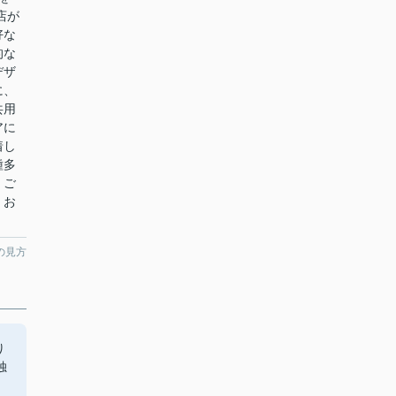
店が
好な
的な
デザ
に、
共用
アに
着し
種多
。ご
、お
の見方
り
独