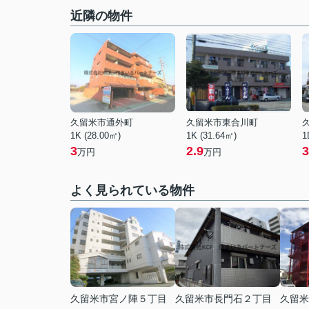
近隣の物件
久留米市通外町
久留米市東合川町
1K (28.00㎡)
1K (31.64㎡)
1
3
2.9
3
万円
万円
よく見られている物件
久留米市宮ノ陣５丁目
久留米市長門石２丁目
久留米