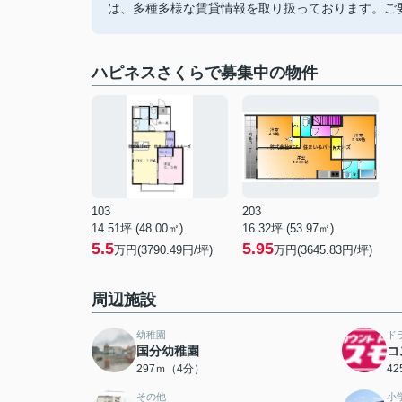
は、多種多様な賃貸情報を取り扱っております。ご
ハピネスさくらで募集中の物件
103
203
14.51坪 (48.00㎡)
16.32坪 (53.97㎡)
5.5
5.95
万円(3790.49円/坪)
万円(3645.83円/坪)
周辺施設
幼稚園
ド
国分幼稚園
コ
297ｍ（4分）
4
その他
小