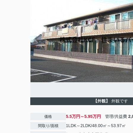
【外観】
外観です
5.5万円～5.95万円
管理/共益費
2
価格
1LDK～2LDK/48.00㎡～53.97㎡
間取り/面積