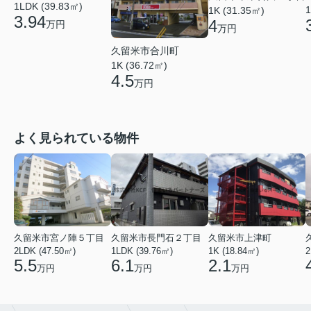
1LDK (39.83㎡)
1
1K (31.35㎡)
3.94
4
万円
万円
久留米市合川町
1K (36.72㎡)
4.5
万円
よく見られている物件
久留米市宮ノ陣５丁目
久留米市長門石２丁目
久留米市上津町
2LDK (47.50㎡)
1LDK (39.76㎡)
1K (18.84㎡)
2
5.5
6.1
2.1
万円
万円
万円