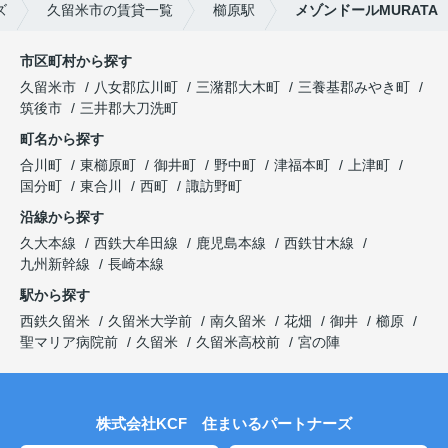
ズ
久留米市の賃貸一覧
櫛原駅
メゾンドールMURATA
市区町村から探す
久留米市
八女郡広川町
三潴郡大木町
三養基郡みやき町
筑後市
三井郡大刀洗町
町名から探す
合川町
東櫛原町
御井町
野中町
津福本町
上津町
国分町
東合川
西町
諏訪野町
沿線から探す
久大本線
西鉄大牟田線
鹿児島本線
西鉄甘木線
九州新幹線
長崎本線
駅から探す
西鉄久留米
久留米大学前
南久留米
花畑
御井
櫛原
聖マリア病院前
久留米
久留米高校前
宮の陣
株式会社KCF 住まいるパートナーズ