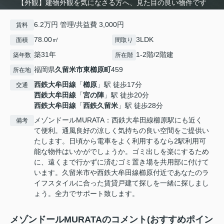
【外観】建物外観を気になさる方へ、見た目の良い物件です
6.2万円 管理/共益費 3,000円
賃料
78.00㎡
3LDK
面積
間取り
築31年
1-2階/2階建
築年数
所在階
福岡県
久留米市
東櫛原町
459
所在地
西鉄大牟田線
「
櫛原
」駅 徒歩17分
交通
西鉄大牟田線
「
宮の陣
」駅 徒歩20分
西鉄大牟田線
「
西鉄久留米
」駅 徒歩28分
メゾンドールMURATA：西鉄大牟田線櫛原駅にも近く
備考
て便利。通風良好の涼しく気持ちの良い空間をご提供い
たします。日頃から電車をよく利用するなら2駅利用可
能な物件はいかがでしょうか。ゴミ出しを楽にするため
に、遠くまで行かずに済むゴミ置き場を共用部に付けて
います。久留米市や西鉄大牟田線櫛原付近であなたのラ
イフスタイルに合った賃貸戸建て探しを一緒に探しまし
ょう。全力でサポート致します。
メゾンドールMURATAのコメント(おすすめポイン