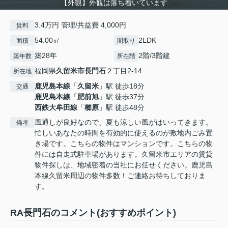
【外観】外観は落ち着いています
3.4万円 管理/共益費 4,000円
賃料
54.00㎡
2LDK
面積
間取り
築28年
2階/3階建
築年数
所在階
福岡県
久留米市
長門石
２丁目2-14
所在地
鹿児島本線
「
久留米
」駅 徒歩18分
交通
鹿児島本線
「
肥前旭
」駅 徒歩37分
西鉄大牟田線
「
櫛原
」駅 徒歩48分
風通しが良好なので、夏も涼しい風がはいってきます。
備考
忙しいあなたの時間を有効的に使えるのが敷地内ごみ置
き場です。こちらの物件はマンションです。こちらの物
件には自走式駐車場があります。久留米市エリアの賃貸
物件探しは、地域密着の当社にお任せください。鹿児島
本線久留米周辺の物件多数！ご連絡お待ちしておりま
す。
RA長門石のコメント(おすすめポイント)