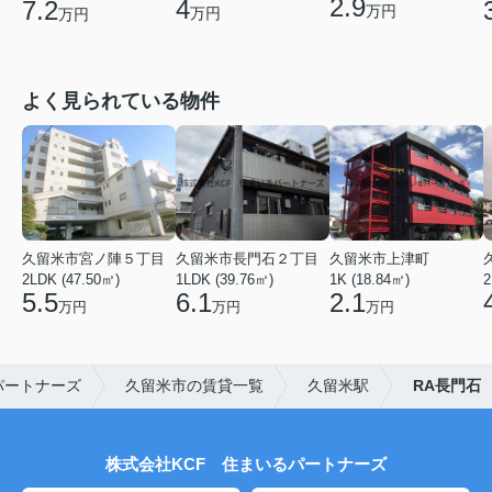
2.9
4
7.2
万円
万円
万円
よく見られている物件
久留米市宮ノ陣５丁目
久留米市長門石２丁目
久留米市上津町
2LDK (47.50㎡)
1LDK (39.76㎡)
1K (18.84㎡)
2
5.5
6.1
2.1
万円
万円
万円
パートナーズ
久留米市の賃貸一覧
久留米駅
RA長門石
株式会社KCF 住まいるパートナーズ