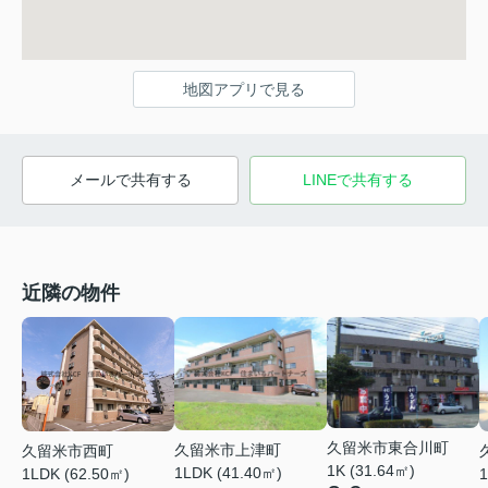
地図アプリで見る
メールで共有する
LINEで共有する
近隣の物件
久留米市東合川町
久留米市上津町
久留米市西町
1K (31.64㎡)
1LDK (41.40㎡)
1LDK (62.50㎡)
1