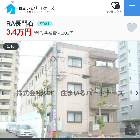
0
お気に入り
RA長門石
空室1
3.4万円
管理/共益費 4,000円
1
/
16