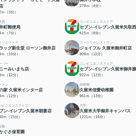
店
278ｍ（4分）
22ｍ（3分）
便局
コンビニエンスストア
井町郵便局
セブン-イレブン久留米矢取
14ｍ（7分）
615ｍ（8分）
ラッグストア
ファミリーレストラン
ラッグ新生堂 ローソン御井店
ジョイフル 久留米御井町店
29ｍ（10分）
809ｍ（11分）
ーパー
コンビニエンスストア
ニーみいまち店
セブン-イレブン久留米御井
19ｍ（12分）
922ｍ（12分）
ーメン
幼稚園
の家 久留米インター店
久留米信愛幼稚園
59ｍ（12分）
961ｍ（13分）
ンビニエンスストア
大学
ブン-イレブン久留米朝妻店
久留米大学御井キャンパス
130ｍ（15分）
1221ｍ（16分）
育園
かぐさ保育園