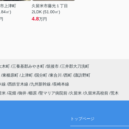
市上津町
久留米市藤光１丁目
8.84㎡)
2LDK (51.00㎡)
4.8
円
万円
大木町
三養基郡みやき町
筑後市
三井郡大刀洗町
町
東櫛原町
上津町
国分町
東合川
西町
諏訪野町
本線
西鉄甘木線
九州新幹線
長崎本線
留米
花畑
御井
櫛原
聖マリア病院前
久留米
久留米高校前
荒木
トップページ