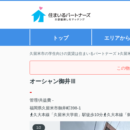
トップ
エリアか
久留米市の学生向けの賃貸は住まいるパートナーズ
久留
この物
オーシャン御井Ⅲ
-
管理/共益費 -
福岡県
久留米市
御井町
398-1
久大本線「久留米大学前」駅徒歩10分
久大本線「御
1
/
2