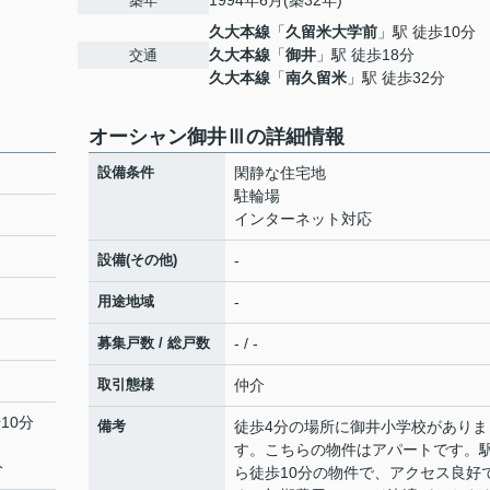
1994年6月(築32年)
築年
久大本線
「
久留米大学前
」駅 徒歩10分
久大本線
「
御井
」駅 徒歩18分
交通
久大本線
「
南久留米
」駅 徒歩32分
オーシャン御井Ⅲの詳細情報
設備条件
閑静な住宅地
駐輪場
インターネット対応
設備(その他)
-
用途地域
-
募集戸数 / 総戸数
- / -
取引態様
仲介
10分
備考
徒歩4分の場所に御井小学校がありま
す。こちらの物件はアパートです。
分
ら徒歩10分の物件で、アクセス良好