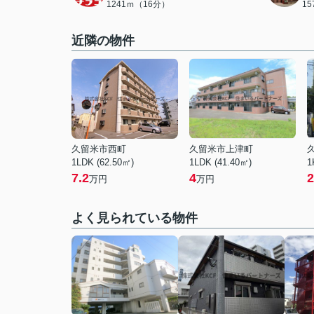
1241ｍ（16分）
1
近隣の物件
久留米市西町
久留米市上津町
1LDK (62.50㎡)
1LDK (41.40㎡)
1
7.2
4
2
万円
万円
よく見られている物件