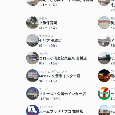
121ｍ（2分）
米
2
保育園
郵
上旗保育園
御
444ｍ（6分）
5
生活雑貨店
ド
セリア 矢取店
ド
654ｍ（9分）
7
その他
ス
コロッケ倶楽部久留米 合川店
サ
919ｍ（12分）
9
ショッピングセンター
ラ
MrMax 久留米インター店
龍
945ｍ（12分）
9
スーパー
コ
マミーズ・久留米インター店
セ
1127ｍ（15分）
1
インテリア
保
ホームプラザナフコ 旗崎店
わ