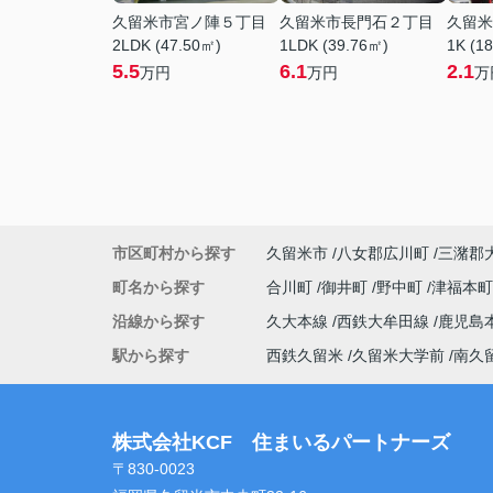
久留米市宮ノ陣５丁目
久留米市長門石２丁目
久留米
2LDK (47.50㎡)
1LDK (39.76㎡)
1K (1
5.5
6.1
2.1
万円
万円
万
市区町村から探す
久留米市
八女郡広川町
三潴郡
町名から探す
合川町
御井町
野中町
津福本
沿線から探す
久大本線
西鉄大牟田線
鹿児島
駅から探す
西鉄久留米
久留米大学前
南久
株式会社KCF 住まいるパートナーズ
〒830-0023