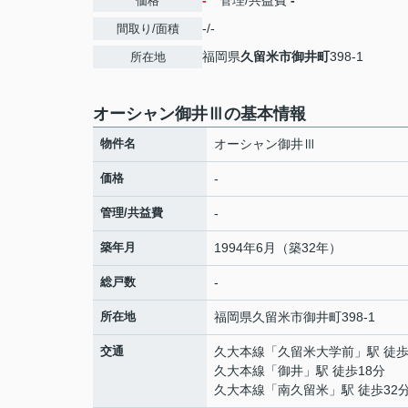
-
管理/共益費
-
価格
-/-
間取り/面積
福岡県
久留米市
御井町
398-1
所在地
オーシャン御井Ⅲの基本情報
物件名
オーシャン御井Ⅲ
価格
-
管理/共益費
-
築年月
1994年6月（築32年）
総戸数
-
所在地
福岡県
久留米市
御井町
398-1
交通
久大本線
「
久留米大学前
」駅 徒歩
久大本線
「
御井
」駅 徒歩18分
久大本線
「
南久留米
」駅 徒歩32