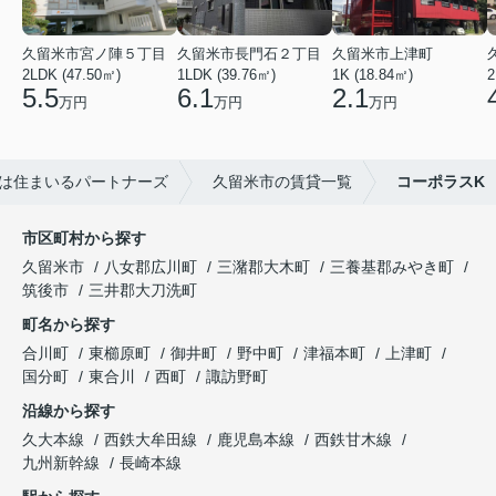
久留米市宮ノ陣５丁目
久留米市長門石２丁目
久留米市上津町
2LDK (47.50㎡)
1LDK (39.76㎡)
1K (18.84㎡)
2
5.5
6.1
2.1
万円
万円
万円
は住まいるパートナーズ
久留米市の賃貸一覧
コーポラスK
市区町村から探す
久留米市
八女郡広川町
三潴郡大木町
三養基郡みやき町
筑後市
三井郡大刀洗町
町名から探す
合川町
東櫛原町
御井町
野中町
津福本町
上津町
国分町
東合川
西町
諏訪野町
沿線から探す
久大本線
西鉄大牟田線
鹿児島本線
西鉄甘木線
九州新幹線
長崎本線