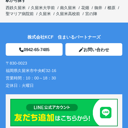
駅から探す
西鉄久留米
久留米大学前
南久留米
花畑
御井
櫛原
聖マリア病院前
久留米
久留米高校前
宮の陣
株式会社KCF 住まいるパートナーズ
0942-65-7485
お問い合わせ
〒830-0023
福岡県久留米市中央町32-16
営業時間：
10：00～18：30
定休日：
火曜日