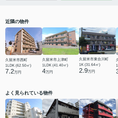
近隣の物件
久留米市東合川町
久留米市上津町
久留米市西町
1K (31.64㎡)
1LDK (41.40㎡)
1LDK (62.50㎡)
1
2.9
4
7.2
万円
万円
万円
よく見られている物件