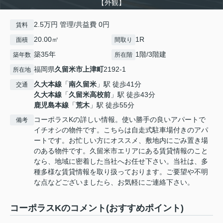
【外観】
2.5万円 管理/共益費 0円
賃料
20.00㎡
1R
面積
間取り
築35年
1階/3階建
築年数
所在階
福岡県
久留米市
上津町
2192-1
所在地
久大本線
「
南久留米
」駅 徒歩41分
交通
久大本線
「
久留米高校前
」駅 徒歩43分
鹿児島本線
「
荒木
」駅 徒歩55分
コーポラスKの詳しい情報。使い勝手の良いアパートで
備考
イチオシの物件です。こちらは自走式駐車場付きのアパ
ートです。お忙しい方にオススメ、敷地内にごみ置き場
のある物件です。久留米市エリアにある賃貸情報のこと
なら、地域に密着した当社へお任せ下さい。当社は、多
種多様な賃貸情報を取り扱っております。ご要望や不明
な点などございましたら、お気軽にご連絡下さい。
コーポラスKのコメント(おすすめポイント)