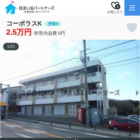
0
お気に入り
コーポラスK
空室4
2.5万円
管理/共益費 0円
1
/
23