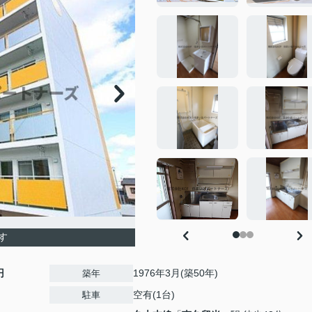
す
円
1976年3月(築50年)
築年
空有(1台)
駐車