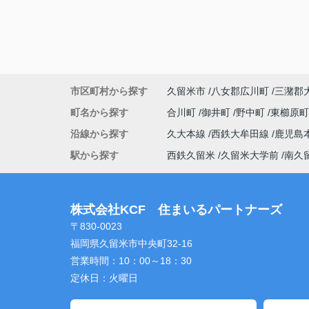
市区町村から探す
久留米市
八女郡広川町
三潴郡
町名から探す
合川町
御井町
野中町
東櫛原
沿線から探す
久大本線
西鉄大牟田線
鹿児島
駅から探す
西鉄久留米
久留米大学前
南久
株式会社KCF 住まいるパートナーズ
〒830-0023
福岡県久留米市中央町32-16
営業時間：
10：00～18：30
定休日：
火曜日