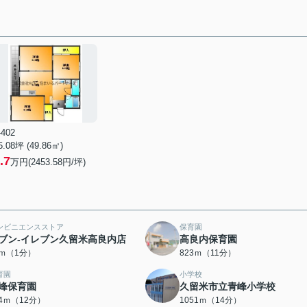
-402
5.08坪 (49.86㎡)
.7
万円(2453.58円/坪)
ンビニエンスストア
保育園
ブン-イレブン久留米高良内店
高良内保育園
2ｍ（1分）
823ｍ（11分）
育園
小学校
峰保育園
久留米市立青峰小学校
34ｍ（12分）
1051ｍ（14分）