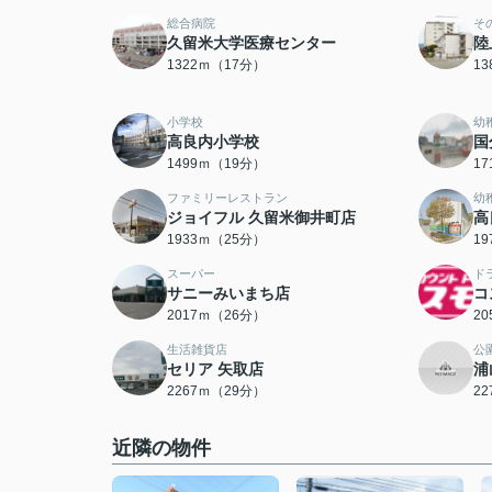
総合病院
そ
久留米大学医療センター
陸
1322ｍ（17分）
1
小学校
幼
高良内小学校
国
1499ｍ（19分）
1
ファミリーレストラン
幼
ジョイフル 久留米御井町店
高
1933ｍ（25分）
1
スーパー
ド
サニーみいまち店
コ
2017ｍ（26分）
2
生活雑貨店
公
セリア 矢取店
浦
2267ｍ（29分）
2
近隣の物件