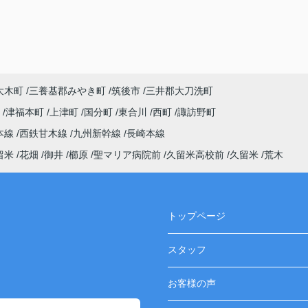
大木町
三養基郡みやき町
筑後市
三井郡大刀洗町
町
津福本町
上津町
国分町
東合川
西町
諏訪野町
本線
西鉄甘木線
九州新幹線
長崎本線
留米
花畑
御井
櫛原
聖マリア病院前
久留米高校前
久留米
荒木
トップページ
スタッフ
お客様の声