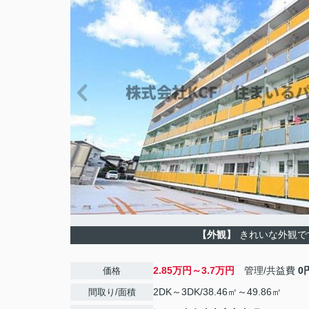
【外観】
きれいな外観で
2.85万円～3.7万円
管理/共益費
0
価格
2DK～3DK/38.46㎡～49.86㎡
間取り/面積