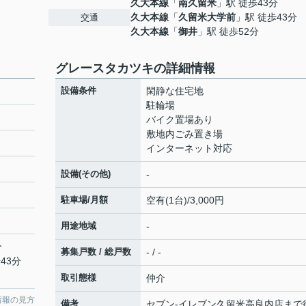
久大本線
「
南久留米
」駅 徒歩43分
久大本線
「
久留米大学前
」駅 徒歩43分
交通
久大本線
「
御井
」駅 徒歩52分
グレースタカツキの詳細情報
設備条件
閑静な住宅地
駐輪場
バイク置場あり
敷地内ごみ置き場
インターネット対応
設備(その他)
-
駐車場/月額
空有(1台)/3,000円
用途地域
-
分
募集戸数 / 総戸数
- / -
43分
取引態様
仲介
情報の見方
備考
セブン-イレブン久留米高良内店まで