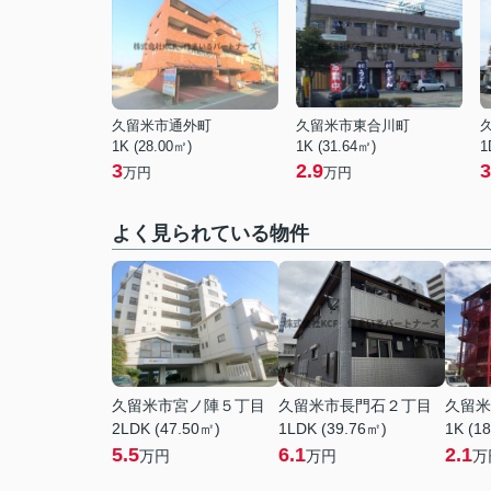
久留米市通外町
久留米市東合川町
1K (28.00㎡)
1K (31.64㎡)
1
3
2.9
3
万円
万円
よく見られている物件
久留米市宮ノ陣５丁目
久留米市長門石２丁目
久留米
2LDK (47.50㎡)
1LDK (39.76㎡)
1K (1
5.5
6.1
2.1
万円
万円
万