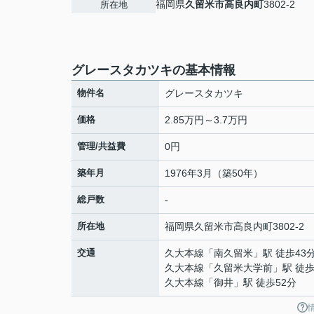
福岡県
久留米市
高良内町
3802-2
所在地
グレースタカツキの基本情報
物件名
グレースタカツキ
価格
2.85万円～3.7万円
管理/共益費
0円
築年月
1976年3月（築50年）
総戸数
-
所在地
福岡県
久留米市
高良内町
3802-2
交通
久大本線
「
南久留米
」駅 徒歩43
久大本線
「
久留米大学前
」駅 徒歩
久大本線
「
御井
」駅 徒歩52分