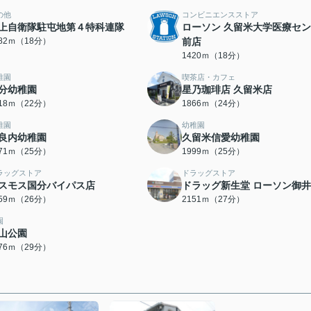
の他
コンビニエンスストア
上自衛隊駐屯地第４特科連隊
ローソン 久留米大学医療セ
382ｍ（18分）
前店
1420ｍ（18分）
稚園
喫茶店・カフェ
分幼稚園
星乃珈琲店 久留米店
718ｍ（22分）
1866ｍ（24分）
稚園
幼稚園
良内幼稚園
久留米信愛幼稚園
971ｍ（25分）
1999ｍ（25分）
ラッグストア
ドラッグストア
スモス国分バイパス店
ドラッグ新生堂 ローソン御
059ｍ（26分）
2151ｍ（27分）
園
山公園
276ｍ（29分）