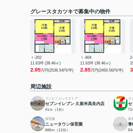
グレースタカツキで募集中の物件
Ⅰ-202
Ⅰ-404
2
11.63坪 (38.46㎡)
11.63坪 (38.46㎡)
1
2.95
2.85
3
万円(2536.54円/坪)
万円(2450.56円/坪)
周辺施設
コンビニエンスストア
コ
セブンイレブン 久留米高良内店
セ
41ｍ（1分）
7
保育園
保
ニュータウン保育園
青
888ｍ（12分）
9