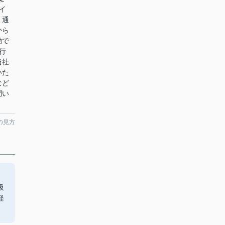
イ
、通
から
動で
行
当社
いた
など
問い
の見方
吸
軽