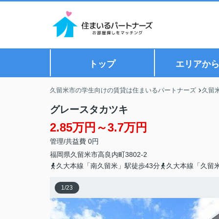
トップ
エリアか
久留米市の学生向けの賃貸は住まいるパートナーズ
久留
グレースタカツキ
2.85万円～3.7万円
管理/共益費 0円
福岡県
久留米市
高良内町
3802-2
久大本線「南久留米」駅徒歩43分
久大本線「久留米
1
/
23