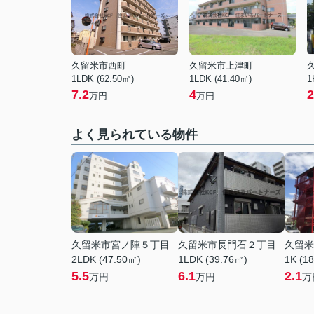
久留米市西町
久留米市上津町
1LDK (62.50㎡)
1LDK (41.40㎡)
1
7.2
4
2
万円
万円
よく見られている物件
久留米市宮ノ陣５丁目
久留米市長門石２丁目
久留米
2LDK (47.50㎡)
1LDK (39.76㎡)
1K (1
5.5
6.1
2.1
万円
万円
万