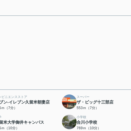
ンビニエンスストア
スーパー
ブン-イレブン久留米朝妻店
ザ・ビッグ十三部店
95ｍ（7分）
553ｍ（7分）
学
小学校
留米大学御井キャンパス
合川小学校
55ｍ（10分）
769ｍ（10分）