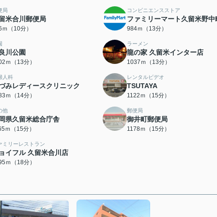
便局
コンビニエンスストア
留米合川郵便局
ファミリーマート久留米野中
86ｍ（10分）
984ｍ（13分）
園
ラーメン
良川公園
龍の家 久留米インター店
002ｍ（13分）
1037ｍ（13分）
婦人科
レンタルビデオ
づみレディースクリニック
TSUTAYA
083ｍ（14分）
1122ｍ（15分）
の他
郵便局
岡県久留米総合庁舎
御井町郵便局
165ｍ（15分）
1178ｍ（15分）
ァミリーレストラン
ョイフル 久留米合川店
395ｍ（18分）