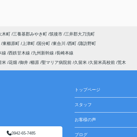
大木町
三養基郡みやき町
筑後市
三井郡大刀洗町
町
東櫛原町
上津町
国分町
東合川
西町
諏訪野町
本線
西鉄甘木線
九州新幹線
長崎本線
留米
花畑
御井
櫛原
聖マリア病院前
久留米
久留米高校前
荒木
トップページ
スタッフ
お客様の声
0942-65-7485
ブログ