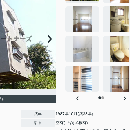
です
1987年10月(築38年)
築年
空有(1台)(屋根有)
駐車