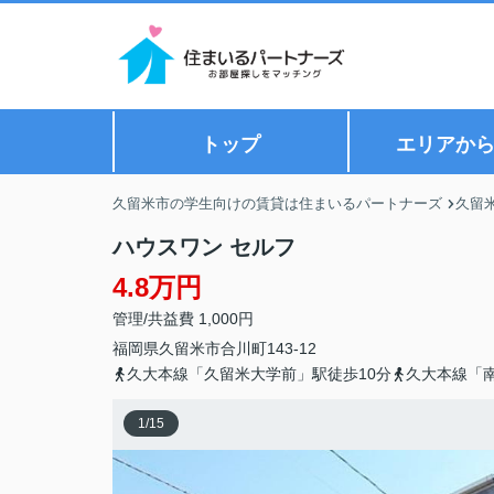
トップ
エリアか
久留米市の学生向けの賃貸は住まいるパートナーズ
久留
ハウスワン セルフ
4.8万円
管理/共益費 1,000円
福岡県
久留米市
合川町
143-12
久大本線「久留米大学前」駅徒歩10分
久大本線「南
1
/
15