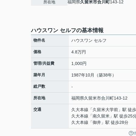
福岡県
久留米市
合川町
143-12
所在地
ハウスワン セルフの基本情報
物件名
ハウスワン セルフ
価格
4.8万円
管理/共益費
1,000円
築年月
1987年10月（築38年）
総戸数
-
所在地
福岡県
久留米市
合川町
143-12
交通
久大本線
「
久留米大学前
」駅 徒歩
久大本線
「
南久留米
」駅 徒歩25
久大本線
「
御井
」駅 徒歩28分