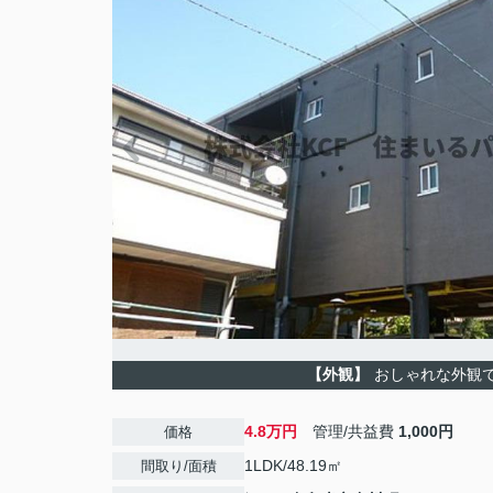
【外観】
おしゃれな外観
4.8万円
管理/共益費
1,000円
価格
1LDK/48.19㎡
間取り/面積