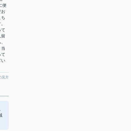
に便
でお
こち
す。
って
久留
ら、
。当
って
ざい
の見方
。
域