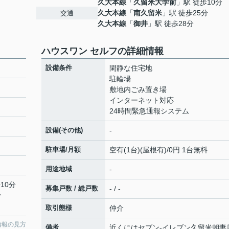
久大本線
「
久留米大学前
」駅 徒歩10分
久大本線
「
南久留米
」駅 徒歩25分
交通
久大本線
「
御井
」駅 徒歩28分
ハウスワン セルフの詳細情報
設備条件
閑静な住宅地
駐輪場
敷地内ごみ置き場
インターネット対応
24時間緊急通報システム
設備(その他)
-
駐車場/月額
空有(1台)(屋根有)/0円 1台無料
用途地域
-
10分
募集戸数 / 総戸数
- / -
分
取引態様
仲介
情報の見方
備考
近くにはセブン-イレブン久留米朝妻