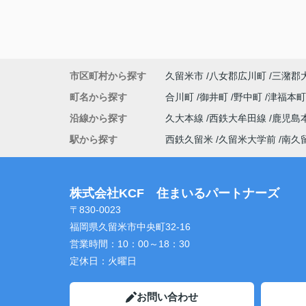
市区町村から探す
久留米市
八女郡広川町
三潴郡
町名から探す
合川町
御井町
野中町
津福本
沿線から探す
久大本線
西鉄大牟田線
鹿児島
駅から探す
西鉄久留米
久留米大学前
南久
株式会社KCF 住まいるパートナーズ
〒830-0023
福岡県久留米市中央町32-16
営業時間：
10：00～18：30
定休日：
火曜日
お問い合わせ