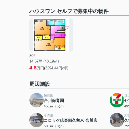
ハウスワン セルフで募集中の物件
302
14.57坪 (48.19㎡)
4.8
万円(3294.44円/坪)
周辺施設
保育園
コ
合川保育園
セ
461ｍ（6分）
4
その他
大
コロッケ倶楽部久留米 合川店
久
581ｍ（8分）
7