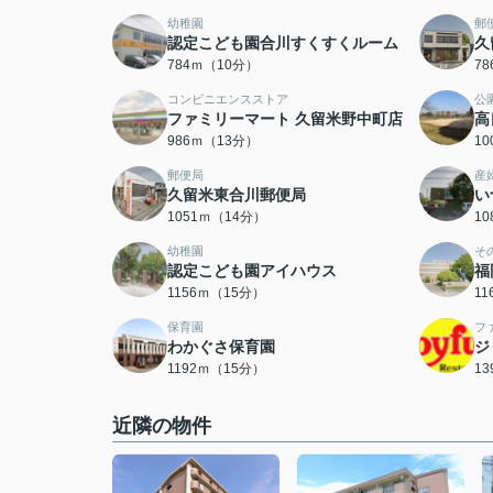
幼稚園
郵
認定こども園合川すくすくルーム
久
784ｍ（10分）
7
コンビニエンスストア
公
ファミリーマート 久留米野中町店
高
986ｍ（13分）
1
郵便局
産
久留米東合川郵便局
い
1051ｍ（14分）
1
幼稚園
そ
認定こども園アイハウス
福
1156ｍ（15分）
1
保育園
フ
わかぐさ保育園
ジ
1192ｍ（15分）
1
近隣の物件