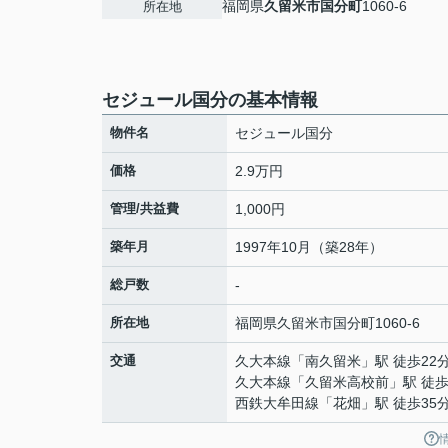
福岡県
久留米市
国分町
1060-6
所在地
セジュール国分の基本情報
物件名
セジュール国分
価格
2.9万円
管理/共益費
1,000円
築年月
1997年10月（築28年）
総戸数
-
所在地
福岡県
久留米市
国分町
1060-6
交通
久大本線
「
南久留米
」駅 徒歩22
久大本線
「
久留米高校前
」駅 徒歩
西鉄大牟田線
「
花畑
」駅 徒歩35