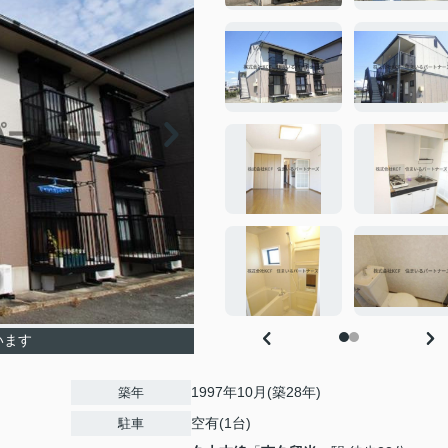
います
1997年10月(築28年)
築年
空有(1台)
駐車