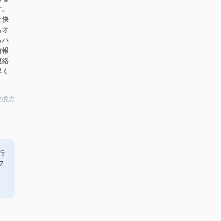
す。
な快
もオ
るハ
情報
連絡
早く
の見方
行
フ