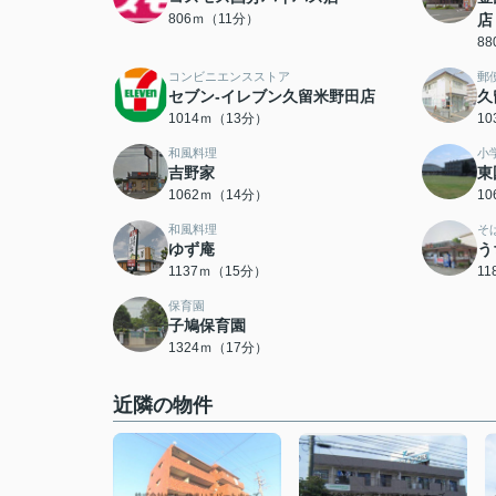
806ｍ（11分）
店
8
コンビニエンスストア
郵
セブン-イレブン久留米野田店
久
1014ｍ（13分）
1
和風料理
小
吉野家
東
1062ｍ（14分）
1
和風料理
そ
ゆず庵
う
1137ｍ（15分）
1
保育園
子鳩保育園
1324ｍ（17分）
近隣の物件