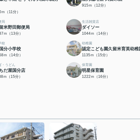
915ｍ（12分）
80ｍ（11分）
便局
生活雑貨店
留米野田郵便局
ダイソー
037ｍ（13分）
1044ｍ（14分）
学校
幼稚園
国分小学校
認定こども園久留米育英幼稚
068ｍ（14分）
1135ｍ（15分）
ば・うどん
保育園
ちだ屋国分店
明星保育園
188ｍ（15分）
1222ｍ（16分）