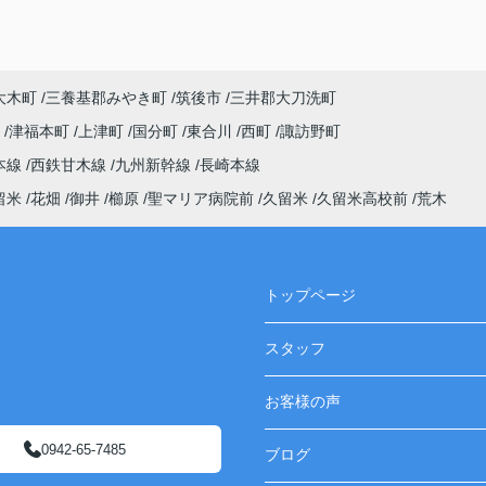
大木町
三養基郡みやき町
筑後市
三井郡大刀洗町
町
津福本町
上津町
国分町
東合川
西町
諏訪野町
本線
西鉄甘木線
九州新幹線
長崎本線
留米
花畑
御井
櫛原
聖マリア病院前
久留米
久留米高校前
荒木
トップページ
スタッフ
お客様の声
0942-65-7485
ブログ