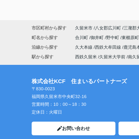
市区町村から探す
久留米市
八女郡広川町
三潴郡
町名から探す
合川町
御井町
野中町
東櫛原
沿線から探す
久大本線
西鉄大牟田線
鹿児島
駅から探す
西鉄久留米
久留米大学前
南久
株式会社KCF 住まいるパートナーズ
〒830-0023
福岡県久留米市中央町32-16
営業時間：
10：00～18：30
定休日：
火曜日
お問い合わせ