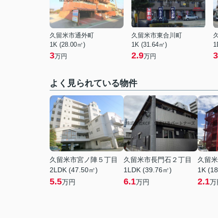
久留米市通外町
久留米市東合川町
1K (28.00㎡)
1K (31.64㎡)
1
3
2.9
3
万円
万円
よく見られている物件
久留米市宮ノ陣５丁目
久留米市長門石２丁目
久留米
2LDK (47.50㎡)
1LDK (39.76㎡)
1K (1
5.5
6.1
2.1
万円
万円
万