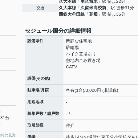
久大本線
「
南久留米
」駅 徒歩22分
久大本線
「
久留米高校前
」駅 徒歩31分
交通
西鉄大牟田線
「
花畑
」駅 徒歩35分
セジュール国分の詳細情報
設備条件
閑静な住宅地
駐輪場
バイク置場あり
敷地内ごみ置き場
CATV
設備(その他)
-
駐車場/月額
空有(1台)/3,000円 (非課税)
用途地域
-
分
募集戸数 / 総戸数
- / -
31分
分
取引態様
仲介
情報の見方
備考
徒歩14分の場所に東国分小学校があ