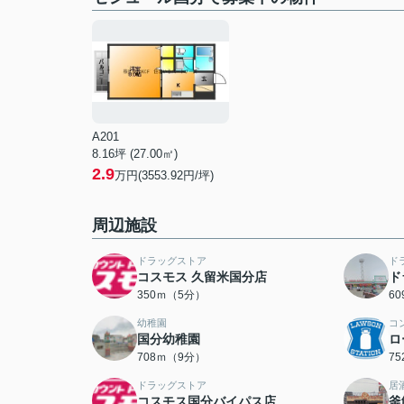
A201
8.16坪 (27.00㎡)
2.9
万円(3553.92円/坪)
周辺施設
ドラッグストア
ド
コスモス 久留米国分店
ド
350ｍ（5分）
6
幼稚園
コ
国分幼稚園
ロ
708ｍ（9分）
7
ドラッグストア
居
コスモス国分バイパス店
釜