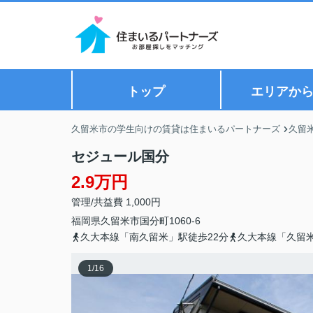
トップ
エリアか
久留米市の学生向けの賃貸は住まいるパートナーズ
久留
セジュール国分
2.9万円
管理/共益費 1,000円
福岡県
久留米市
国分町
1060-6
久大本線「南久留米」駅徒歩22分
久大本線「久留米
1
/
16