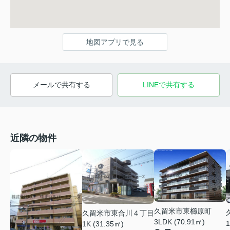
地図アプリで見る
メールで共有する
LINEで共有する
近隣の物件
久留米市東櫛原町
久留米市東合川４丁目
3LDK (70.91㎡)
1
1K (31.35㎡)