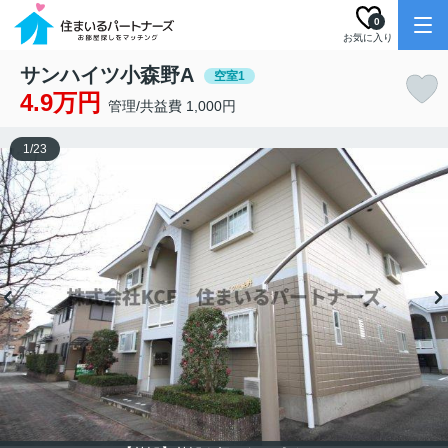
0
お気に入り
サンハイツ小森野A
空室1
4.9万円
管理/共益費 1,000円
1
/
23