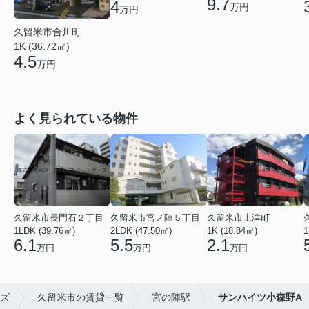
9.7
4
万円
万円
久留米市合川町
1K (36.72㎡)
4.5
万円
よく見られている物件
久留米市長門石２丁目
久留米市宮ノ陣５丁目
久留米市上津町
1LDK (39.76㎡)
2LDK (47.50㎡)
1K (18.84㎡)
1
6.1
5.5
2.1
万円
万円
万円
ズ
久留米市の賃貸一覧
宮の陣駅
サンハイツ小森野A