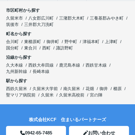
市区町村から探す
久留米市
八女郡広川町
三潴郡大木町
三養基郡みやき町
筑後市
三井郡大刀洗町
町名から探す
合川町
東櫛原町
御井町
野中町
津福本町
上津町
国分町
東合川
西町
諏訪野町
沿線から探す
久大本線
西鉄大牟田線
鹿児島本線
西鉄甘木線
九州新幹線
長崎本線
駅から探す
西鉄久留米
久留米大学前
南久留米
花畑
御井
櫛原
聖マリア病院前
久留米
久留米高校前
宮の陣
株式会社KCF 住まいるパートナーズ
0942-65-7485
お問い合わせ