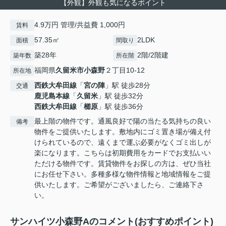
【外観】外観も気になるポイント
4.9万円 管理/共益費 1,000円
賃料
57.35㎡
2LDK
面積
間取り
築28年
2階/2階建
築年数
所在階
福岡県
久留米市
小森野
２丁目10-12
所在地
西鉄大牟田線
「
宮の陣
」駅 徒歩28分
交通
鹿児島本線
「
久留米
」駅 徒歩32分
西鉄大牟田線
「
櫛原
」駅 徒歩36分
最上階の物件です。通風良好で陽の当たる気持ちの良い
備考
物件をご提供いたします。敷地内にゴミ置き場が備え付
けられているので、遠くまで運ぶ必要がなくゴミ出しが
楽になります。こちらは初期費用をカードでお支払いい
ただける物件です。賃貸物件をお探しの方は、ぜひ当社
にお任せ下さい。多種多様な物件情報と地域情報をご提
供いたします。ご希望がございましたら、ご連絡下さ
い。
サンハイツ小森野Aのコメント(おすすめポイント)