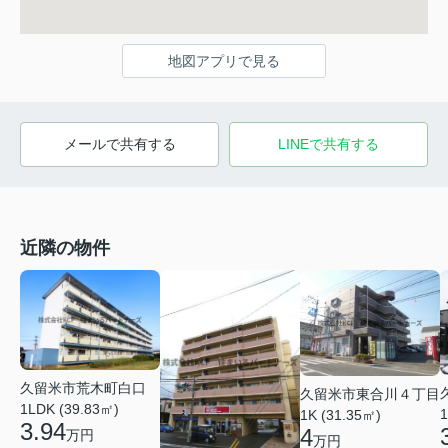
地図アプリで見る
メールで共有する
LINEで共有する
近隣の物件
久留米市荒木町白口
久留米市東合川４丁目
1LDK (39.83㎡)
1
1K (31.35㎡)
3.94
4
万円
万円