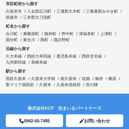
市区町村から探す
久留米市
八女郡広川町
三潴郡大木町
三養基郡みやき町
筑後市
三井郡大刀洗町
町名から探す
合川町
東櫛原町
御井町
野中町
津福本町
上津町
国分町
東合川
西町
諏訪野町
沿線から探す
久大本線
西鉄大牟田線
鹿児島本線
西鉄甘木線
九州新幹線
長崎本線
駅から探す
西鉄久留米
久留米大学前
南久留米
花畑
御井
櫛原
聖マリア病院前
久留米
久留米高校前
宮の陣
株式会社KCF 住まいるパートナーズ
0942-65-7485
お問い合わせ