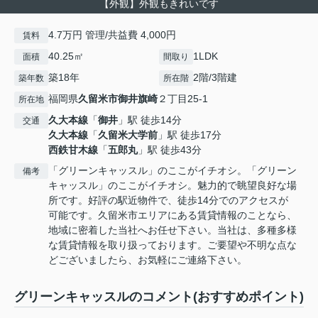
【外観】外観もきれいです
4.7万円 管理/共益費 4,000円
賃料
40.25㎡
1LDK
面積
間取り
築18年
2階/3階建
築年数
所在階
福岡県
久留米市
御井旗崎
２丁目25-1
所在地
久大本線
「
御井
」駅 徒歩14分
交通
久大本線
「
久留米大学前
」駅 徒歩17分
西鉄甘木線
「
五郎丸
」駅 徒歩43分
「グリーンキャッスル」のここがイチオシ。「グリーン
備考
キャッスル」のここがイチオシ。魅力的で眺望良好な場
所です。好評の駅近物件で、徒歩14分でのアクセスが
可能です。久留米市エリアにある賃貸情報のことなら、
地域に密着した当社へお任せ下さい。当社は、多種多様
な賃貸情報を取り扱っております。ご要望や不明な点な
どございましたら、お気軽にご連絡下さい。
グリーンキャッスルのコメント(おすすめポイント)