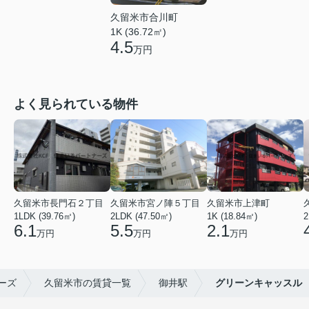
久留米市合川町
1K (36.72㎡)
4.5
万円
よく見られている物件
久留米市長門石２丁目
久留米市宮ノ陣５丁目
久留米市上津町
1LDK (39.76㎡)
2LDK (47.50㎡)
1K (18.84㎡)
2
6.1
5.5
2.1
万円
万円
万円
ーズ
久留米市の賃貸一覧
御井駅
グリーンキャッスル