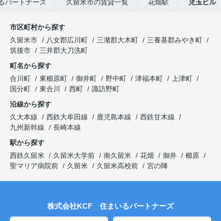
るパートナーズ
久留米市の賃貸一覧
花畑駅
児玉ビル
市区町村から探す
久留米市
八女郡広川町
三潴郡大木町
三養基郡みやき町
筑後市
三井郡大刀洗町
町名から探す
合川町
東櫛原町
御井町
野中町
津福本町
上津町
国分町
東合川
西町
諏訪野町
沿線から探す
久大本線
西鉄大牟田線
鹿児島本線
西鉄甘木線
九州新幹線
長崎本線
駅から探す
西鉄久留米
久留米大学前
南久留米
花畑
御井
櫛原
聖マリア病院前
久留米
久留米高校前
宮の陣
株式会社KCF 住まいるパートナーズ