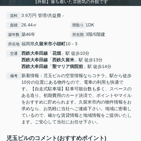
【外観】落ち着いた雰囲気の外観です
3.9万円 管理/共益費 -
賃料
26.44㎡
1DK
面積
間取り
築46年
3階/5階建
築年数
所在階
福岡県
久留米市
小頭町
10－3
所在地
西鉄大牟田線
「
花畑
」駅 徒歩10分
交通
西鉄大牟田線
「
西鉄久留米
」駅 徒歩13分
西鉄大牟田線
「
聖マリア病院前
」駅 徒歩14分
新着情報：児玉ビルの空室情報ならコチラ。駅から徒歩
備考
10分の位置にある物件なので、電車の利用も快適で
す。【自走式駐車場】駐車可能台数も多く、スペースの
ある造り。初期費用のカード決済で、ポイントやマイル
をおすすめに貯められます。久留米市内の物件情報をお
求めなら、お気軽に当社へご連絡下さい。地域に密着し
ているので、確かな賃貸情報と地域情報をご提供いたし
ます。ご安心して当社にお任せ下さい。
児玉ビルのコメント(おすすめポイント)