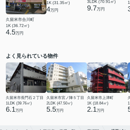
3LDK (70.91㎡)
1
1K (31.35㎡)
9.7
4
万円
万円
久留米市合川町
1K (36.72㎡)
4.5
万円
よく見られている物件
久留米市長門石２丁目
久留米市宮ノ陣５丁目
久留米市上津町
1LDK (39.76㎡)
2LDK (47.50㎡)
1K (18.84㎡)
1
6.1
5.5
2.1
万円
万円
万円