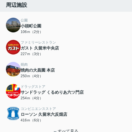
周辺施設
公園
小頭町公園
106ｍ（2分）
ファミリーレストラン
ガスト 久留米中央店
227ｍ（3分）
焼肉
焼肉の大昌園 本店
250ｍ（4分）
ドラッグストア
サンドラッグ くるめりあ六ツ門店
254ｍ（4分）
コンビニエンスストア
ローソン 久留米六反畑店
416ｍ（6分）
すべて見る