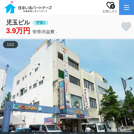
0
お気に入り
児玉ビル
空室1
3.9万円
管理/共益費 -
1
/
12