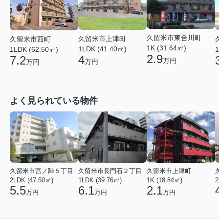
久留米市東合川町
久留米市上津町
久留米市西町
1K (31.64㎡)
1LDK (41.40㎡)
1LDK (62.50㎡)
1
2.9
4
7.2
万円
万円
万円
よく見られている物件
久留米市宮ノ陣５丁目
久留米市長門石２丁目
久留米市上津町
2LDK (47.50㎡)
1LDK (39.76㎡)
1K (18.84㎡)
2
5.5
6.1
2.1
万円
万円
万円