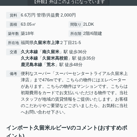
【外観】外はこのようになっています
6.6万円 管理/共益費 2,000円
賃料
63.05㎡
2LDK
面積
間取り
築18年
2階/6階建
築年数
所在階
福岡県
久留米市
上津
２丁目21-5
所在地
久大本線
「
南久留米
」駅 徒歩36分
交通
久大本線
「
久留米高校前
」駅 徒歩35分
鹿児島本線
「
荒木
」駅 徒歩48分
便利なスーパー「スーパーセンタートライアル久留米上
備考
津店」まで476mです。こちらの物件にはエレベーター
があります。こちらの物件はマンションです。こちらは
初期費用をカードでお支払いいただける物件です。当社
スタッフが地域の賃貸情報をご提供いたします。お客様
のこだわりやご要望などございましたら、お気軽に当社
へお問い合わせ下さい。
インポート久留米ルビーVのコメント(おすすめポ
イント)