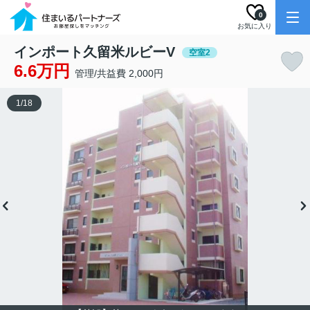
0
お気に入り
インポート久留米ルビーV
空室2
6.6万円
管理/共益費 2,000円
1
/
18