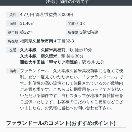
【外観】物件の外観です
4.7万円 管理/共益費 3,000円
賃料
31.40㎡
1K
面積
間取り
築22年
2階/2階建
築年数
所在階
福岡県
久留米市
南
４丁目32-3
所在地
久大本線
「
久留米高校前
」駅 徒歩19分
交通
久大本線
「
南久留米
」駅 徒歩30分
西鉄大牟田線
「
聖マリア病院前
」駅 徒歩31分
ファランドール：久大本線久留米高校前駅にも近くて便
備考
利。ぜひ一度見ていただきたい、「ファランドール」で
す。利便性の高い設備として注目されているのが敷地内
ごみ置き場です。こちらは初期費用をカードでお支払い
いただける物件です。当社スタッフが地域の賃貸情報を
ご提供いたします。お客様のこだわりやご要望などござ
いましたら、お気軽に当社へお問い合わせ下さい。
ファランドールのコメント(おすすめポイント)