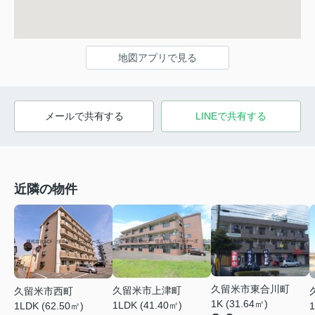
地図アプリで見る
メールで共有する
LINEで共有する
近隣の物件
久留米市東合川町
久留米市上津町
久留米市西町
1K (31.64㎡)
1LDK (41.40㎡)
1LDK (62.50㎡)
1