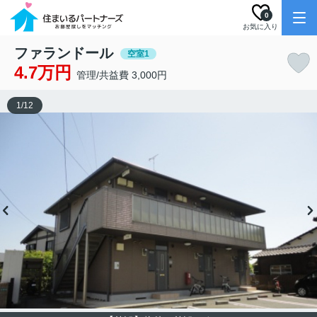
0
お気に入り
ファランドール
空室1
4.7万円
管理/共益費 3,000円
1
/
12