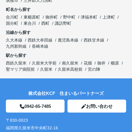
筑後市
三井郡大刀洗町
町名から探す
合川町
東櫛原町
御井町
野中町
津福本町
上津町
国分町
東合川
西町
諏訪野町
沿線から探す
久大本線
西鉄大牟田線
鹿児島本線
西鉄甘木線
九州新幹線
長崎本線
駅から探す
西鉄久留米
久留米大学前
南久留米
花畑
御井
櫛原
聖マリア病院前
久留米
久留米高校前
宮の陣
株式会社KCF 住まいるパートナーズ
0942-65-7485
お問い合わせ
〒830-0023
福岡県久留米市中央町32-16