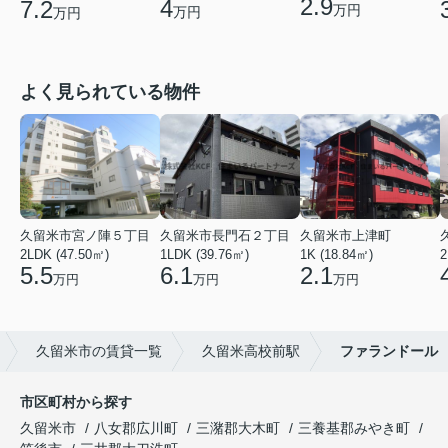
2.9
4
7.2
万円
万円
万円
よく見られている物件
久留米市宮ノ陣５丁目
久留米市長門石２丁目
久留米市上津町
2LDK (47.50㎡)
1LDK (39.76㎡)
1K (18.84㎡)
2
5.5
6.1
2.1
万円
万円
万円
久留米市の賃貸一覧
久留米高校前駅
ファランドール
市区町村から探す
久留米市
八女郡広川町
三潴郡大木町
三養基郡みやき町