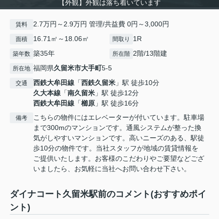
【外観】外観は落ち着いています
2.7万円～2.9万円 管理/共益費 0円～3,000円
賃料
16.71㎡～18.06㎡
1R
面積
間取り
築35年
2階/13階建
築年数
所在階
福岡県
久留米市
大手町
5-5
所在地
西鉄大牟田線
「
西鉄久留米
」駅 徒歩10分
交通
久大本線
「
南久留米
」駅 徒歩12分
西鉄大牟田線
「
櫛原
」駅 徒歩16分
こちらの物件にはエレベーターが付いています。駐車場
備考
まで300mのマンションです。通風システムが整った換
気がしやすいマンションです。高いニーズのある、駅徒
歩10分の物件です。当社スタッフが地域の賃貸情報を
ご提供いたします。お客様のこだわりやご要望などござ
いましたら、お気軽に当社へお問い合わせ下さい。
ダイナコート久留米駅前のコメント(おすすめポイ
ント)