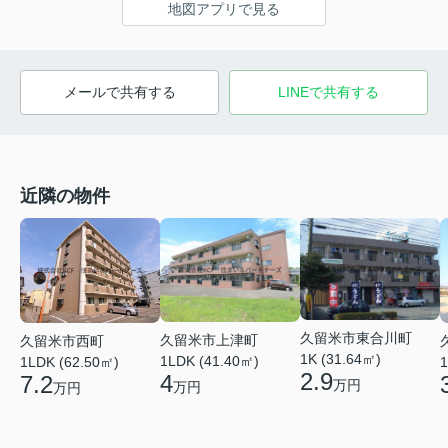
地図アプリで見る
メールで共有する
LINEで共有する
近隣の物件
久留米市東合川町
久留米市上津町
久留米市西町
1K (31.64㎡)
1LDK (41.40㎡)
1LDK (62.50㎡)
1
2.9
4
7.2
万円
万円
万円