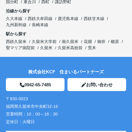
国分町
東合川
西町
諏訪野町
沿線から探す
久大本線
西鉄大牟田線
鹿児島本線
西鉄甘木線
九州新幹線
長崎本線
駅から探す
西鉄久留米
久留米大学前
南久留米
花畑
御井
櫛原
聖マリア病院前
久留米
久留米高校前
荒木
株式会社KCF 住まいるパートナーズ
0942-65-7485
お問い合わせ
〒830-0023
福岡県久留米市中央町32-16
営業時間：
10：00～18：30
定休日：
火曜日