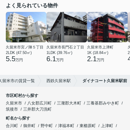
よく見られている物件
久留米市宮ノ陣５丁目
久留米市長門石２丁目
久留米市上津町
2LDK (47.50㎡)
1LDK (39.76㎡)
1K (18.84㎡)
2
5.5
6.1
2.1
万円
万円
万円
久留米市の賃貸一覧
西鉄久留米駅
ダイナコート久留米駅前
市区町村から探す
久留米市
八女郡広川町
三潴郡大木町
三養基郡みやき町
筑後市
三井郡大刀洗町
町名から探す
合川町
御井町
野中町
津福本町
東櫛原町
上津町