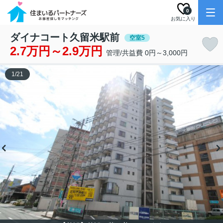
0
お気に入り
ダイナコート久留米駅前
空室5
2.7万円～2.9万円
管理/共益費 0円～3,000円
1
/
21