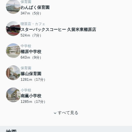
保育園
わんぱく保育園
347ｍ（5分）
喫茶店・カフェ
スターバックスコーヒー 久留米東櫛原店
524ｍ（7分）
中学校
櫛原中学校
643ｍ（9分）
保育園
篠山保育園
1281ｍ（17分）
小学校
南薫小学校
1285ｍ（17分）
すべて見る