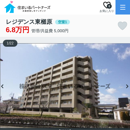
0
お気に入り
レジデンス東櫛原
空室1
6.8万円
管理/共益費 5,000円
1
/
22