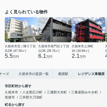
よく見られている物件
久留米市宮ノ陣５丁目
久留米市長門石２丁目
久留米市上津町
2LDK (47.50㎡)
1LDK (39.76㎡)
1K (18.84㎡)
2
5.5
6.1
2.1
万円
万円
万円
ナーズ
久留米市の賃貸一覧
櫛原駅
レジデンス東櫛原
市区町村から探す
久留米市
八女郡広川町
三潴郡大木町
三養基郡みやき町
筑後市
三井郡大刀洗町
町名から探す