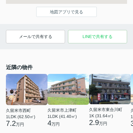
地図アプリで見る
メールで共有する
LINEで共有する
近隣の物件
久留米市東合川町
久留米市上津町
久留米市西町
1K (31.64㎡)
1LDK (41.40㎡)
1LDK (62.50㎡)
1
2.9
4
7.2
万円
万円
万円