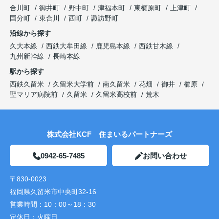
合川町
御井町
野中町
津福本町
東櫛原町
上津町
国分町
東合川
西町
諏訪野町
沿線から探す
久大本線
西鉄大牟田線
鹿児島本線
西鉄甘木線
九州新幹線
長崎本線
駅から探す
西鉄久留米
久留米大学前
南久留米
花畑
御井
櫛原
聖マリア病院前
久留米
久留米高校前
荒木
株式会社KCF 住まいるパートナーズ
0942-65-7485
お問い合わせ
〒830-0023
福岡県久留米市中央町32-16
営業時間：
10：00～18：30
定休日：
火曜日