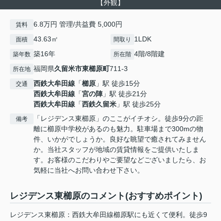
【外観】
6.8万円 管理/共益費 5,000円
賃料
43.63㎡
1LDK
面積
間取り
築16年
4階/8階建
築年数
所在階
福岡県
久留米市
東櫛原町
711-3
所在地
西鉄大牟田線
「
櫛原
」駅 徒歩15分
交通
西鉄大牟田線
「
宮の陣
」駅 徒歩21分
西鉄大牟田線
「
西鉄久留米
」駅 徒歩25分
「レジデンス東櫛原」のここがイチオシ。徒歩9分の距
備考
離に櫛原中学校があるのも魅力。駐車場まで300mの物
件、いかがでしょうか。良好な眺望で癒されてみません
か。当社スタッフが地域の賃貸情報をご提供いたしま
す。お客様のこだわりやご要望などございましたら、お
気軽に当社へお問い合わせ下さい。
レジデンス東櫛原のコメント(おすすめポイント)
レジデンス東櫛原：西鉄大牟田線櫛原駅にも近くて便利。徒歩9