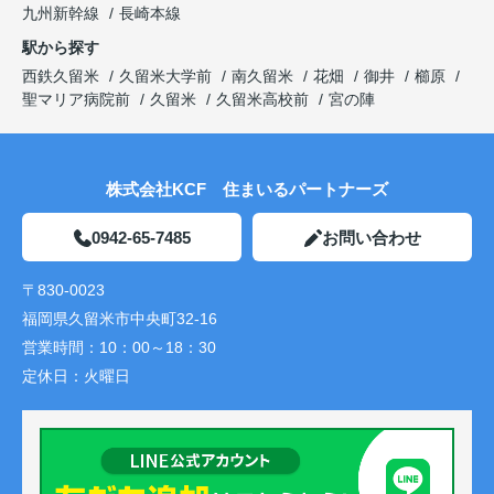
九州新幹線
長崎本線
駅から探す
西鉄久留米
久留米大学前
南久留米
花畑
御井
櫛原
聖マリア病院前
久留米
久留米高校前
宮の陣
株式会社KCF 住まいるパートナーズ
0942-65-7485
お問い合わせ
〒830-0023
福岡県久留米市中央町32-16
営業時間：
10：00～18：30
定休日：
火曜日