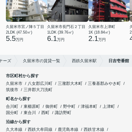
久留米市宮ノ陣５丁目
久留米市長門石２丁目
久留米市上津町
2LDK (47.50㎡)
1LDK (39.76㎡)
1K (18.84㎡)
2
5.5
6.1
2.1
万円
万円
万円
ナーズ
久留米市の賃貸一覧
西鉄久留米駅
日吉壱番館
市区町村から探す
久留米市
八女郡広川町
三潴郡大木町
三養基郡みやき町
筑後市
三井郡大刀洗町
町名から探す
合川町
東櫛原町
御井町
野中町
津福本町
上津町
国分町
東合川
西町
諏訪野町
沿線から探す
久大本線
西鉄大牟田線
鹿児島本線
西鉄甘木線