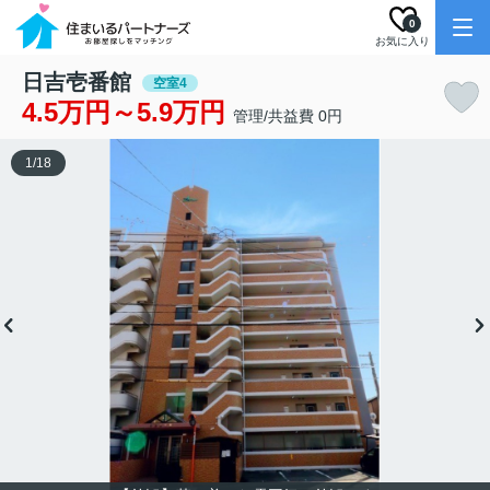
0
お気に入り
日吉壱番館
空室4
4.5万円～5.9万円
管理/共益費 0円
1
/
18