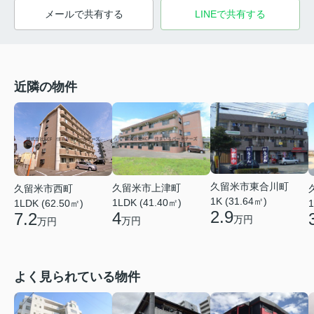
メールで共有する
LINEで共有する
近隣の物件
久留米市東合川町
久留米市上津町
久留米市西町
1K (31.64㎡)
1LDK (41.40㎡)
1LDK (62.50㎡)
1
2.9
4
7.2
万円
万円
万円
よく見られている物件