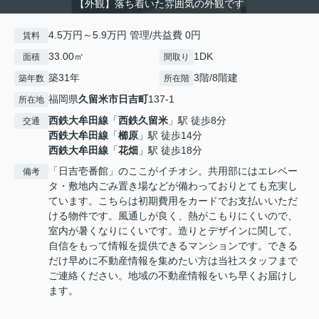
【外観】落ち着いた雰囲気の外観です
4.5万円～5.9万円 管理/共益費 0円
賃料
33.00㎡
1DK
面積
間取り
築31年
3階/8階建
築年数
所在階
福岡県
久留米市
日吉町
137-1
所在地
西鉄大牟田線
「
西鉄久留米
」駅 徒歩8分
交通
西鉄大牟田線
「
櫛原
」駅 徒歩14分
西鉄大牟田線
「
花畑
」駅 徒歩18分
「日吉壱番館」のここがイチオシ。共用部にはエレベー
備考
タ・敷地内ごみ置き場などが備わっておりとても充実し
ています。こちらは初期費用をカードでお支払いいただ
ける物件です。風通しが良く、熱がこもりにくいので、
室内が暑くなりにくいです。造りとデザインに関して、
自信をもって情報を提供できるマンションです。できる
だけ早めに不動産情報を集めたい方は当社スタッフまで
ご連絡ください。地域の不動産情報をいち早くお届けし
ます。