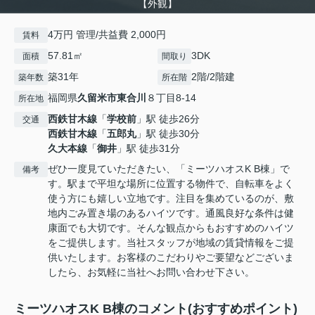
【外観】
4万円 管理/共益費 2,000円
賃料
57.81㎡
3DK
面積
間取り
築31年
2階/2階建
築年数
所在階
福岡県
久留米市
東合川
８丁目8-14
所在地
西鉄甘木線
「
学校前
」駅 徒歩26分
交通
西鉄甘木線
「
五郎丸
」駅 徒歩30分
久大本線
「
御井
」駅 徒歩31分
ぜひ一度見ていただきたい、「ミーツハオスK B棟」で
備考
す。駅まで平坦な場所に位置する物件で、自転車をよく
使う方にも嬉しい立地です。注目を集めているのが、敷
地内ごみ置き場のあるハイツです。通風良好な条件は健
康面でも大切です。そんな観点からもおすすめのハイツ
をご提供します。当社スタッフが地域の賃貸情報をご提
供いたします。お客様のこだわりやご要望などございま
したら、お気軽に当社へお問い合わせ下さい。
ミーツハオスK B棟のコメント(おすすめポイント)