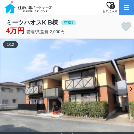
0
お気に入り
ミーツハオスK B棟
空室1
4万円
管理/共益費 2,000円
1
/
12