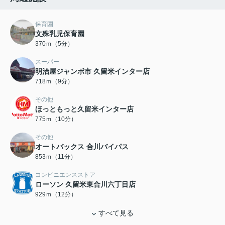
保育園
文殊乳児保育園
370ｍ（5分）
スーパー
明治屋ジャンボ市 久留米インター店
718ｍ（9分）
その他
ほっともっと久留米インター店
775ｍ（10分）
その他
オートバックス 合川バイパス
853ｍ（11分）
コンビニエンスストア
ローソン 久留米東合川六丁目店
929ｍ（12分）
すべて見る