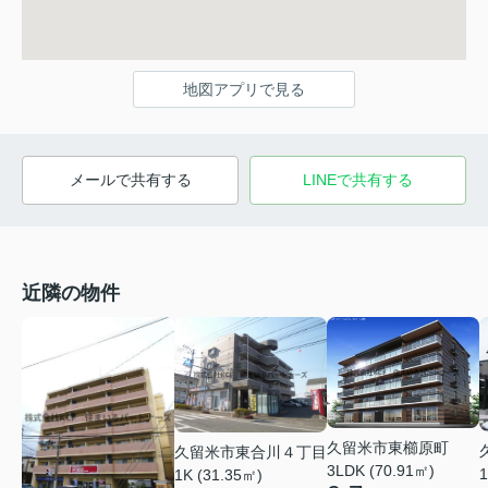
地図アプリで見る
メールで共有する
LINEで共有する
近隣の物件
久留米市東櫛原町
久留米市東合川４丁目
3LDK (70.91㎡)
1
1K (31.35㎡)