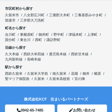
市区町村から探す
久留米市
八女郡広川町
三潴郡大木町
三養基郡みやき町
筑後市
三井郡大刀洗町
町名から探す
合川町
東櫛原町
御井町
野中町
津福本町
上津町
国分町
東合川
西町
諏訪野町
沿線から探す
久大本線
西鉄大牟田線
鹿児島本線
西鉄甘木線
九州新幹線
長崎本線
駅から探す
西鉄久留米
久留米大学前
南久留米
花畑
御井
櫛原
聖マリア病院前
久留米
久留米高校前
宮の陣
株式会社KCF 住まいるパートナーズ
0942-65-7485
お問い合わせ