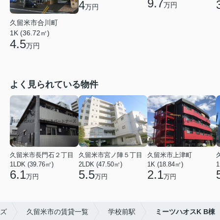
9.7
4
万円
万円
久留米市合川町
1K (36.72㎡)
4.5
万円
よく見られている物件
久留米市長門石２丁目
久留米市宮ノ陣５丁目
久留米市上津町
1LDK (39.76㎡)
2LDK (47.50㎡)
1K (18.84㎡)
1
6.1
5.5
2.1
万円
万円
万円
ズ
久留米市の賃貸一覧
学校前駅
ミーツハオスK B棟