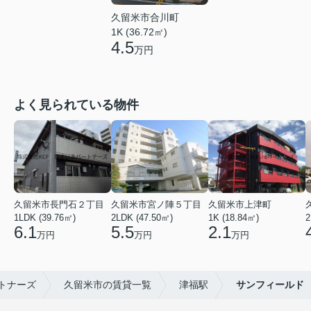
久留米市合川町
1K (36.72㎡)
4.5
万円
よく見られている物件
久留米市長門石２丁目
久留米市宮ノ陣５丁目
久留米市上津町
1LDK (39.76㎡)
2LDK (47.50㎡)
1K (18.84㎡)
2
6.1
5.5
2.1
万円
万円
万円
トナーズ
久留米市の賃貸一覧
津福駅
サンフィールド