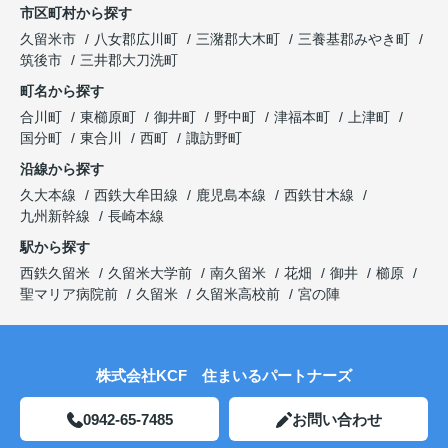
市区町村から探す
久留米市
八女郡広川町
三潴郡大木町
三養基郡みやき町
筑後市
三井郡大刀洗町
町名から探す
合川町
東櫛原町
御井町
野中町
津福本町
上津町
国分町
東合川
西町
諏訪野町
沿線から探す
久大本線
西鉄大牟田線
鹿児島本線
西鉄甘木線
九州新幹線
長崎本線
駅から探す
西鉄久留米
久留米大学前
南久留米
花畑
御井
櫛原
聖マリア病院前
久留米
久留米高校前
宮の陣
株式会社KCF 住まいるパートナーズ
0942-65-7485
お問い合わせ