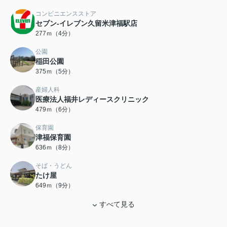
コンビニエンスストア
セブン-イレブン久留米津福駅店
277ｍ（4分）
公園
稲田公園
375ｍ（5分）
産婦人科
医療法人福井レディースクリニック
479ｍ（6分）
保育園
津福保育園
636ｍ（8分）
そば・うどん
たけ屋
649ｍ（9分）
すべて見る