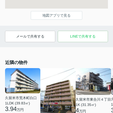
地図アプリで見る
メールで共有する
LINEで共有する
近隣の物件
久留米市荒木町白口
久留米市東合川４丁目
1LDK (39.83㎡)
1
1K (31.35㎡)
3.94
4
万円
万円