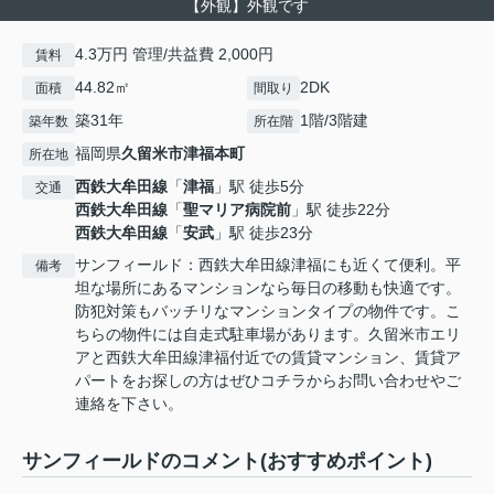
【外観】外観です
4.3万円 管理/共益費 2,000円
賃料
44.82㎡
2DK
面積
間取り
築31年
1階/3階建
築年数
所在階
福岡県
久留米市
津福本町
所在地
西鉄大牟田線
「
津福
」駅 徒歩5分
交通
西鉄大牟田線
「
聖マリア病院前
」駅 徒歩22分
西鉄大牟田線
「
安武
」駅 徒歩23分
サンフィールド：西鉄大牟田線津福にも近くて便利。平
備考
坦な場所にあるマンションなら毎日の移動も快適です。
防犯対策もバッチリなマンションタイプの物件です。こ
ちらの物件には自走式駐車場があります。久留米市エリ
アと西鉄大牟田線津福付近での賃貸マンション、賃貸ア
パートをお探しの方はぜひコチラからお問い合わせやご
連絡を下さい。
サンフィールドのコメント(おすすめポイント)