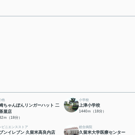
の他
小学校
崎ちゃんぽんリンガーハット 二
上津小学校
茶屋店
1440ｍ（18分）
432ｍ（18分）
ンビニエンスストア
総合病院
ブンイレブン 久留米高良内店
久留米大学医療センター