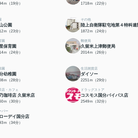
494ｍ（19分）
1718ｍ（22分）
園
その他
山公園
陸上自衛隊駐屯地第４特科連
812ｍ（23分）
1872ｍ（24分）
育園
郵便局
星保育園
久留米上津郵便局
914ｍ（24分）
2014ｍ（26分）
稚園
生活雑貨店
分幼稚園
ダイソー
208ｍ（28分）
2251ｍ（29分）
茶店・カフェ
ドラッグストア
乃珈琲店 久留米店
コスモス国分バイパス店
360ｍ（30分）
2549ｍ（32分）
ーパー
ローデイ国分店
693ｍ（34分）