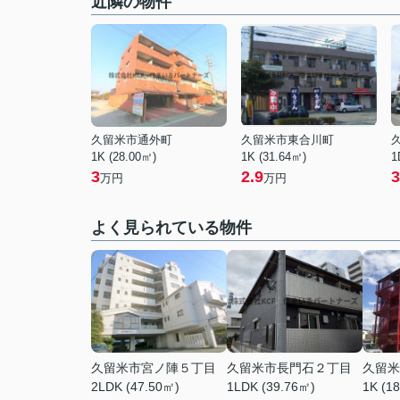
近隣の物件
久留米市通外町
久留米市東合川町
1K (28.00㎡)
1K (31.64㎡)
1
3
2.9
3
万円
万円
よく見られている物件
久留米市宮ノ陣５丁目
久留米市長門石２丁目
久留米
2LDK (47.50㎡)
1LDK (39.76㎡)
1K (1