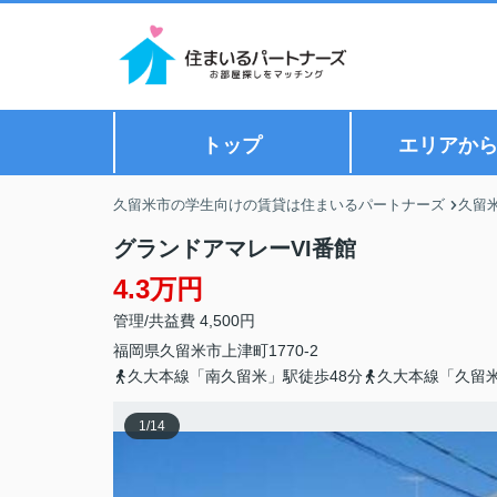
トップ
エリアか
久留米市の学生向けの賃貸は住まいるパートナーズ
久留
グランドアマレーVI番館
4.3万円
管理/共益費 4,500円
福岡県
久留米市
上津町
1770-2
久大本線「南久留米」駅徒歩48分
久大本線「久留米
1
/
14