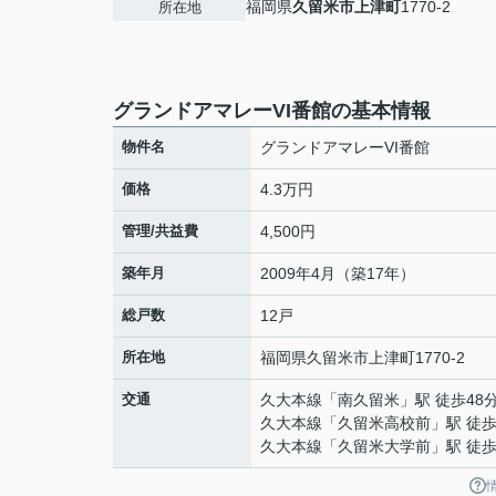
福岡県
久留米市
上津町
1770-2
所在地
グランドアマレーVI番館の基本情報
物件名
グランドアマレーVI番館
価格
4.3万円
管理/共益費
4,500円
築年月
2009年4月（築17年）
総戸数
12戸
所在地
福岡県
久留米市
上津町
1770-2
交通
久大本線
「
南久留米
」駅 徒歩48
久大本線
「
久留米高校前
」駅 徒歩
久大本線
「
久留米大学前
」駅 徒歩