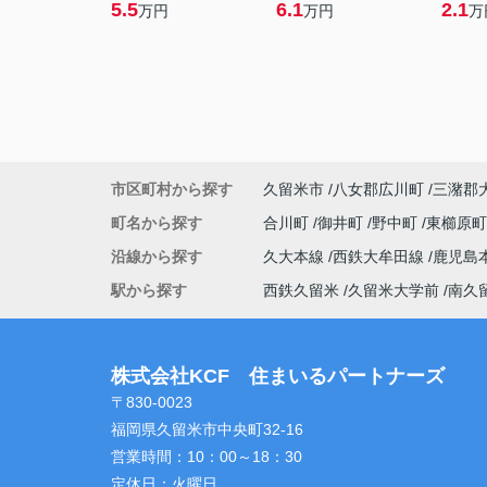
5.5
6.1
2.1
万円
万円
万
市区町村から探す
久留米市
八女郡広川町
三潴郡
町名から探す
合川町
御井町
野中町
東櫛原
沿線から探す
久大本線
西鉄大牟田線
鹿児島
駅から探す
西鉄久留米
久留米大学前
南久
株式会社KCF 住まいるパートナーズ
〒830-0023
福岡県久留米市中央町32-16
営業時間：
10：00～18：30
定休日：
火曜日