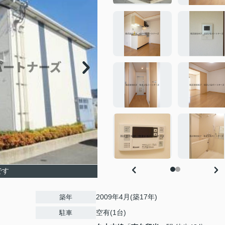
です
2009年4月(築17年)
築年
空有(1台)
駐車