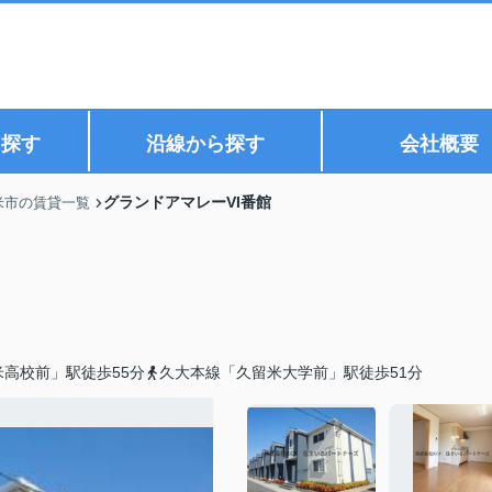
ら探す
沿線から探す
会社概要
グランドアマレーVI番館
米市の賃貸一覧
高校前」駅徒歩55分
久大本線「久留米大学前」駅徒歩51分