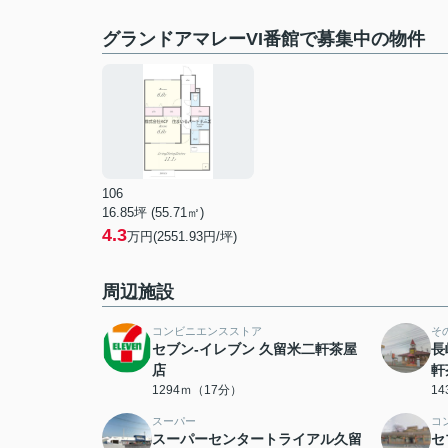
グランドアマレーVI番館で募集中の物件
106
16.85坪 (55.71㎡)
4.3
万円(2551.93円/坪)
周辺施設
コンビニエンスストア
そ
セブン-イレブン 久留米二軒茶屋
長
店
軒
1294ｍ（17分）
1
スーパー
コ
スーパーセンタートライアル久留
セ