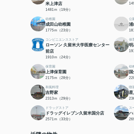
米上津店
1
1481ｍ（19分）
幼稚園
公
成田山幼稚園
浦
1775ｍ（23分）
1
コンビニエンスストア
保
ローソン 久留米大学医療センター
明
前店
1
1910ｍ（24分）
保育園
幼
上津保育園
国
2175ｍ（28分）
2
和風料理
喫
吉野家
星
2313ｍ（29分）
2
ドラッグストア
ス
ドラッグイレブン久留米国分店
ハ
2571ｍ（33分）
2