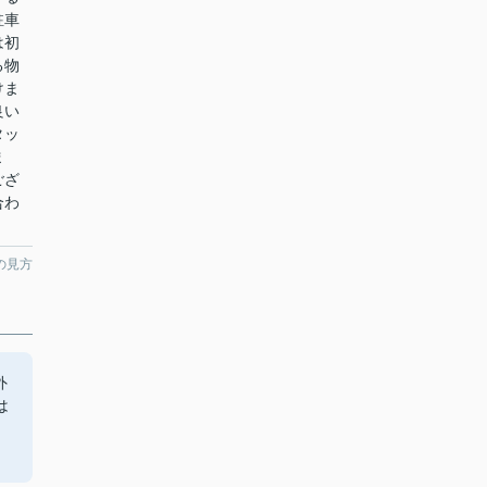
駐車
は初
る物
けま
良い
タッ
ま
ござ
合わ
の見方
外
は