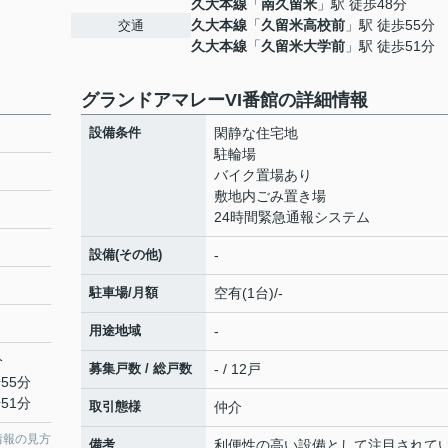
久大本線
「
南久留米
」駅 徒歩48分
久大本線
「
久留米高校前
」駅 徒歩55分
交通
久大本線
「
久留米大学前
」駅 徒歩51分
グランドアマレーVI番館の詳細情報
設備条件
閑静な住宅地
駐輪場
バイク置場あり
敷地内ごみ置き場
24時間緊急通報システム
設備(その他)
-
駐車場/月額
空有(1台)/-
用途地域
-
分
募集戸数 / 総戸数
- / 12戸
55分
51分
取引態様
仲介
情報の見方
備考
利便性の高い設備として注目されて