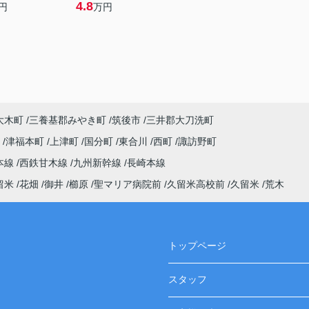
4.8
円
万円
大木町
三養基郡みやき町
筑後市
三井郡大刀洗町
町
津福本町
上津町
国分町
東合川
西町
諏訪野町
本線
西鉄甘木線
九州新幹線
長崎本線
留米
花畑
御井
櫛原
聖マリア病院前
久留米高校前
久留米
荒木
トップページ
スタッフ