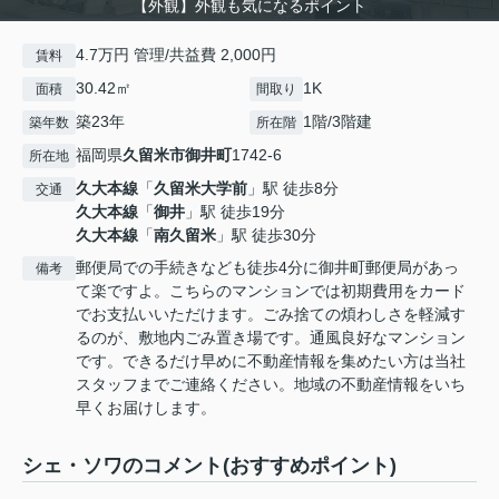
【外観】外観も気になるポイント
4.7万円 管理/共益費 2,000円
賃料
30.42㎡
1K
面積
間取り
築23年
1階/3階建
築年数
所在階
福岡県
久留米市
御井町
1742-6
所在地
久大本線
「
久留米大学前
」駅 徒歩8分
交通
久大本線
「
御井
」駅 徒歩19分
久大本線
「
南久留米
」駅 徒歩30分
郵便局での手続きなども徒歩4分に御井町郵便局があっ
備考
て楽ですよ。こちらのマンションでは初期費用をカード
でお支払いいただけます。ごみ捨ての煩わしさを軽減す
るのが、敷地内ごみ置き場です。通風良好なマンション
です。できるだけ早めに不動産情報を集めたい方は当社
スタッフまでご連絡ください。地域の不動産情報をいち
早くお届けします。
シェ・ソワのコメント(おすすめポイント)