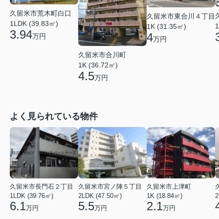
久留米市荒木町白口
久留米市東合川４丁目
1LDK (39.83㎡)
1
1K (31.35㎡)
3.94
4
万円
万円
久留米市合川町
1K (36.72㎡)
4.5
万円
よく見られている物件
久留米市長門石２丁目
久留米市宮ノ陣５丁目
久留米市上津町
1LDK (39.76㎡)
2LDK (47.50㎡)
1K (18.84㎡)
2
6.1
5.5
2.1
万円
万円
万円