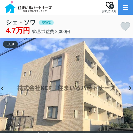
0
お気に入り
シェ・ソワ
空室2
4.7万円
管理/共益費 2,000円
1
/
19