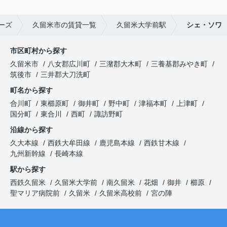
ーズ
久留米市の賃貸一覧
久留米大学前駅
シェ・ソワ
市区町村から探す
久留米市
八女郡広川町
三潴郡大木町
三養基郡みやき町
筑後市
三井郡大刀洗町
町名から探す
合川町
東櫛原町
御井町
野中町
津福本町
上津町
国分町
東合川
西町
諏訪野町
沿線から探す
久大本線
西鉄大牟田線
鹿児島本線
西鉄甘木線
九州新幹線
長崎本線
駅から探す
西鉄久留米
久留米大学前
南久留米
花畑
御井
櫛原
聖マリア病院前
久留米
久留米高校前
宮の陣