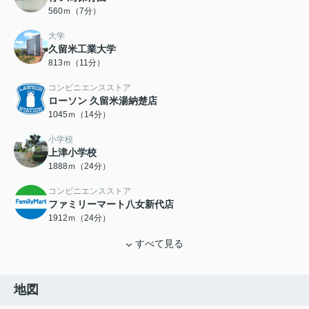
560ｍ（7分）
大学
久留米工業大学
813ｍ（11分）
コンビニエンスストア
ローソン 久留米湯納楚店
1045ｍ（14分）
小学校
上津小学校
1888ｍ（24分）
コンビニエンスストア
ファミリーマート八女新代店
1912ｍ（24分）
すべて見る
地図