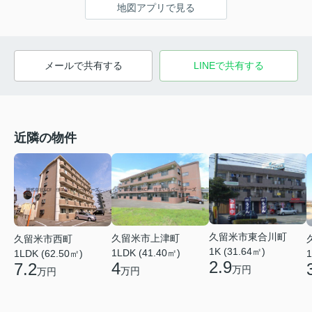
地図アプリで見る
メールで共有する
LINEで共有する
近隣の物件
久留米市東合川町
久留米市上津町
久留米市西町
1K (31.64㎡)
1LDK (41.40㎡)
1LDK (62.50㎡)
1
2.9
4
7.2
万円
万円
万円