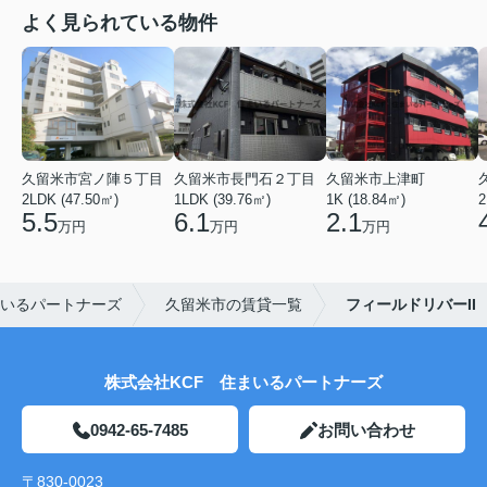
よく見られている物件
久留米市宮ノ陣５丁目
久留米市長門石２丁目
久留米市上津町
2LDK (47.50㎡)
1LDK (39.76㎡)
1K (18.84㎡)
2
5.5
6.1
2.1
万円
万円
万円
いるパートナーズ
久留米市の賃貸一覧
フィールドリバーII
株式会社KCF 住まいるパートナーズ
0942-65-7485
お問い合わせ
〒830-0023