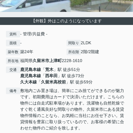
【外観】外はこのようになっています
- 管理/共益費 -
賃料
-
2LDK
面積
間取り
築24年
2階/2階建
築年数
所在階
福岡県
久留米市
上津町
2228-1610
所在地
鹿児島本線
「
荒木
」駅 徒歩51分
交通
鹿児島本線
「
西牟田
」駅 徒歩73分
久大本線
「
久留米高校前
」駅 徒歩59分
敷地内ごみ置き場は、簡単にごみ捨てができるのが魅力
備考
です。初期費用はカードで決済いただけます。こちらの
物件には自走式駐車場があります。洗濯物も自然乾燥で
すぐ乾く通風良好な間取りの物件。久留米市にある賃貸
物件情報のことなら、お気軽に当社にお任せ下さい。賃
貸情報を豊富に取り扱っているので、お客様の希望に合
わせた物件のご紹介を致します。