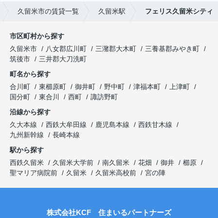
久留米市の賃貸一覧
久留米駅
フェリス久留米シティ
市区町村から探す
久留米市
八女郡広川町
三潴郡大木町
三養基郡みやき町
筑後市
三井郡大刀洗町
町名から探す
合川町
東櫛原町
御井町
野中町
津福本町
上津町
国分町
東合川
西町
諏訪野町
沿線から探す
久大本線
西鉄大牟田線
鹿児島本線
西鉄甘木線
九州新幹線
長崎本線
駅から探す
西鉄久留米
久留米大学前
南久留米
花畑
御井
櫛原
聖マリア病院前
久留米
久留米高校前
宮の陣
株式会社KCF 住まいるパートナーズ