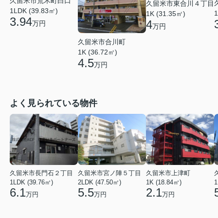
久留米市荒木町白口
久留米市東合川４丁目
1LDK (39.83㎡)
1
1K (31.35㎡)
3.94
4
万円
万円
久留米市合川町
1K (36.72㎡)
4.5
万円
よく見られている物件
久留米市長門石２丁目
久留米市宮ノ陣５丁目
久留米市上津町
1LDK (39.76㎡)
2LDK (47.50㎡)
1K (18.84㎡)
1
6.1
5.5
2.1
万円
万円
万円