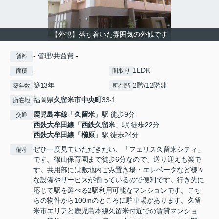
【外観】落ち着いた雰囲気の外観です
- 管理/共益費 -
賃料
-
1LDK
面積
間取り
築13年
2階/12階建
築年数
所在階
福岡県
久留米市
中央町
33-1
所在地
鹿児島本線
「
久留米
」駅 徒歩9分
交通
西鉄大牟田線
「
西鉄久留米
」駅 徒歩22分
西鉄大牟田線
「
櫛原
」駅 徒歩24分
ぜひ一度見ていただきたい、「フェリス久留米シティ」
備考
です。篠山保育園まで徒歩6分なので、送り迎えも楽で
す。共用部には敷地内ごみ置き場・エレベータなど様々
な設備やサービスが揃っているので便利です。行き先に
応じて駅を選べる2駅利用可能なマンションです。こち
らの物件から100mのところに駐車場があります。久留
米市エリアと鹿児島本線久留米付近での賃貸マンショ