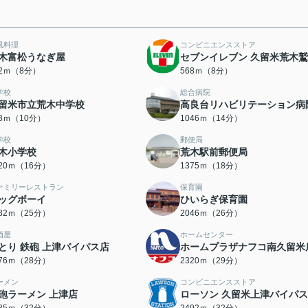
風料理
コンビニエンスストア
木富松うなぎ屋
セブンイレブン 久留米荒木
62ｍ（8分）
568ｍ（8分）
学校
総合病院
留米市立荒木中学校
高良台リハビリテーション病
63ｍ（10分）
1046ｍ（14分）
学校
郵便局
木小学校
荒木駅前郵便局
220ｍ（16分）
1375ｍ（18分）
ァミリーレストラン
保育園
ッグボーイ
ひいらぎ保育園
982ｍ（25分）
2046ｍ（26分）
酒屋
ホームセンター
とり 鉄砲 上津バイパス店
ホームプラザナフコ南久留米
176ｍ（28分）
2320ｍ（29分）
ーメン
コンビニエンスストア
砲ラーメン 上津店
ローソン 久留米上津バイパ