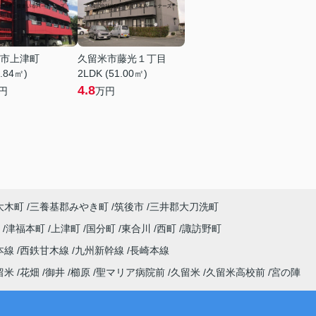
市上津町
久留米市藤光１丁目
8.84㎡)
2LDK (51.00㎡)
4.8
円
万円
大木町
三養基郡みやき町
筑後市
三井郡大刀洗町
町
津福本町
上津町
国分町
東合川
西町
諏訪野町
本線
西鉄甘木線
九州新幹線
長崎本線
留米
花畑
御井
櫛原
聖マリア病院前
久留米
久留米高校前
宮の陣