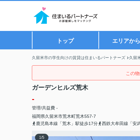
トップ
エリアか
久留米市の学生向けの賃貸は住まいるパートナーズ
久留
この物
ガーデンヒルズ荒木
-
管理/共益費 -
福岡県
久留米市
荒木町荒木
557-7
鹿児島本線「荒木」駅徒歩17分
西鉄大牟田線「安武
1
/
5