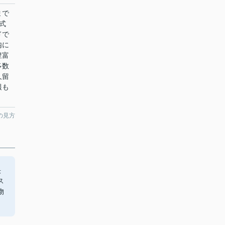
まで
式
ドで
内に
豊富
多数
久留
報も
の見方
決
ス
物