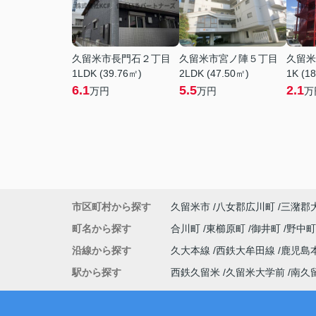
久留米市長門石２丁目
久留米市宮ノ陣５丁目
久留米
1LDK (39.76㎡)
2LDK (47.50㎡)
1K (1
6.1
5.5
2.1
万円
万円
万
市区町村から探す
久留米市
八女郡広川町
三潴郡
町名から探す
合川町
東櫛原町
御井町
野中
沿線から探す
久大本線
西鉄大牟田線
鹿児島
駅から探す
西鉄久留米
久留米大学前
南久