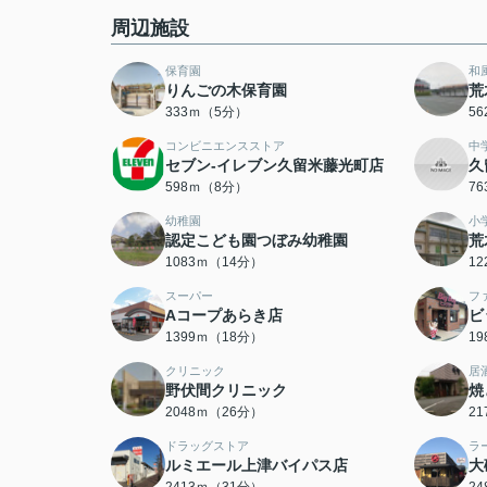
周辺施設
保育園
和
りんごの木保育園
荒
333ｍ（5分）
5
コンビニエンスストア
中
セブン-イレブン久留米藤光町店
久
598ｍ（8分）
7
幼稚園
小
認定こども園つぼみ幼稚園
荒
1083ｍ（14分）
1
スーパー
フ
Aコープあらき店
ビ
1399ｍ（18分）
1
クリニック
居
野伏間クリニック
焼
2048ｍ（26分）
2
ドラッグストア
ラ
ルミエール上津バイパス店
大