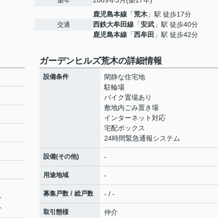
2009年3月(築17年)
築年
鹿児島本線
「
荒木
」駅 徒歩17分
西鉄大牟田線
「
安武
」駅 徒歩40分
交通
鹿児島本線
「
西牟田
」駅 徒歩42分
ガーデンヒルズ荒木の詳細情報
設備条件
閑静な住宅地
駐輪場
バイク置場あり
敷地内ごみ置き場
インターネット対応
宅配ボックス
24時間緊急通報システム
設備(その他)
-
用途地域
-
募集戸数 / 総戸数
- / -
分
分
取引態様
仲介