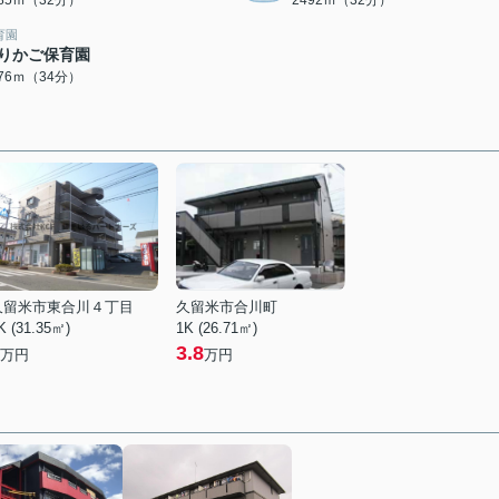
485ｍ（32分）
2492ｍ（32分）
育園
りかご保育園
676ｍ（34分）
久留米市東合川４丁目
久留米市合川町
K (31.35㎡)
1K (26.71㎡)
3.8
万円
万円