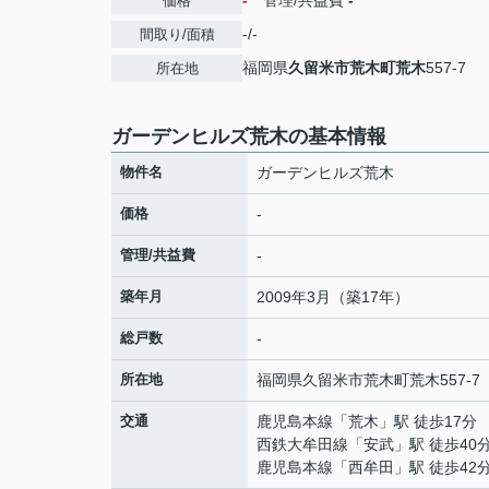
-
管理/共益費
-
価格
-/-
間取り/面積
福岡県
久留米市
荒木町荒木
557-7
所在地
ガーデンヒルズ荒木の基本情報
物件名
ガーデンヒルズ荒木
価格
-
管理/共益費
-
築年月
2009年3月（築17年）
総戸数
-
所在地
福岡県
久留米市
荒木町荒木
557-7
交通
鹿児島本線
「
荒木
」駅 徒歩17分
西鉄大牟田線
「
安武
」駅 徒歩40
鹿児島本線
「
西牟田
」駅 徒歩42