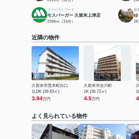
2413ｍ（31分）
2
ファーストフード
保
モスバーガー 久留米上津店
ゆ
2598ｍ（33分）
2
近隣の物件
久留米市荒木町白口
久留米市合川町
1LDK (39.83㎡)
1K (36.72㎡)
1
3.94
4.5
4
万円
万円
よく見られている物件