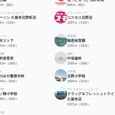
12ｍ（8分）
694ｍ（9分）
ンビニエンスストア
ドラッグストア
ーソン 久留米北野町店
コスモス北野店
88ｍ（13分）
1007ｍ（13分）
ーパー
保育園
木ストア
報恩保育園
120ｍ（14分）
1251ｍ（16分）
育園
歯科
村保育所
中垣歯科
433ｍ（18分）
1505ｍ（19分）
科
小学校
のみや整形外科
北野小学校
544ｍ（20分）
1604ｍ（21分）
学校
ディスカウントショップ
ノ陣小学校
ドラッグ＆フレッシュトライ
036ｍ（38分）
久留米店
3221ｍ（41分）
の他