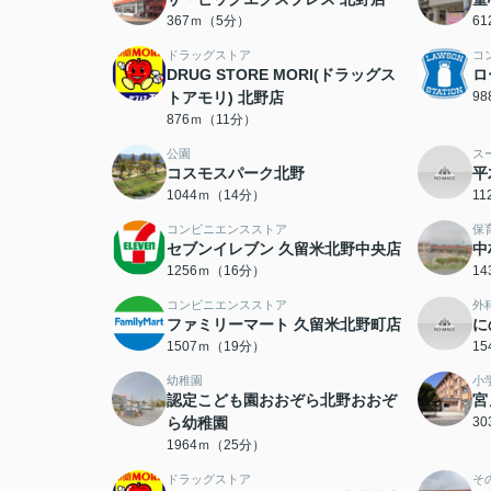
367ｍ（5分）
6
ドラッグストア
コ
DRUG STORE MORI(ドラッグス
ロ
トアモリ) 北野店
9
876ｍ（11分）
公園
ス
コスモスパーク北野
平
1044ｍ（14分）
1
コンビニエンスストア
保
セブンイレブン 久留米北野中央店
中
1256ｍ（16分）
1
コンビニエンスストア
外
ファミリーマート 久留米北野町店
に
1507ｍ（19分）
1
幼稚園
小
認定こども園おおぞら北野おおぞ
宮
ら幼稚園
3
1964ｍ（25分）
ドラッグストア
そ