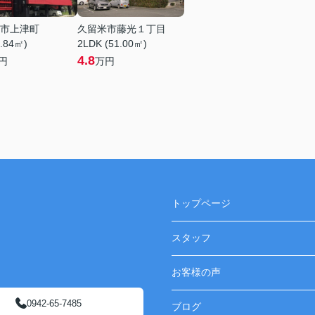
市上津町
久留米市藤光１丁目
8.84㎡)
2LDK (51.00㎡)
4.8
円
万円
トップページ
スタッフ
お客様の声
0942-65-7485
ブログ