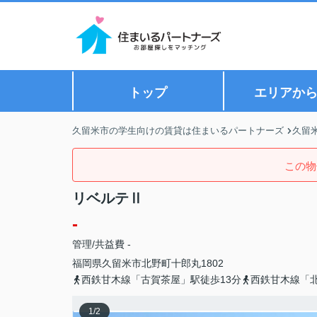
トップ
エリアか
久留米市の学生向けの賃貸は住まいるパートナーズ
久留
この物
リベルテⅡ
-
管理/共益費 -
福岡県
久留米市
北野町十郎丸
1802
西鉄甘木線「古賀茶屋」駅徒歩13分
西鉄甘木線「北
1
/
2