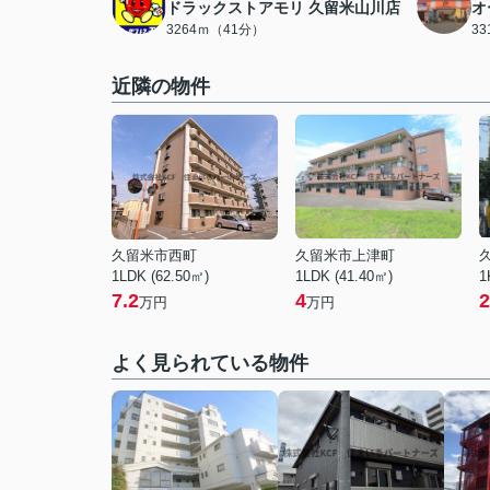
ドラックストアモリ 久留米山川店
オ
3264ｍ（41分）
3
近隣の物件
久留米市西町
久留米市上津町
1LDK (62.50㎡)
1LDK (41.40㎡)
1
7.2
4
2
万円
万円
よく見られている物件