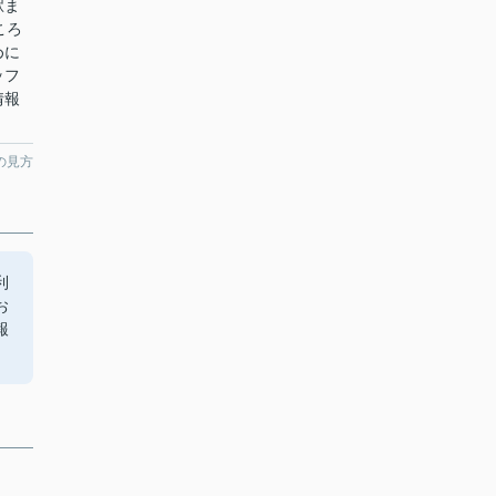
駅ま
ころ
めに
ッフ
情報
の見方
利
お
報