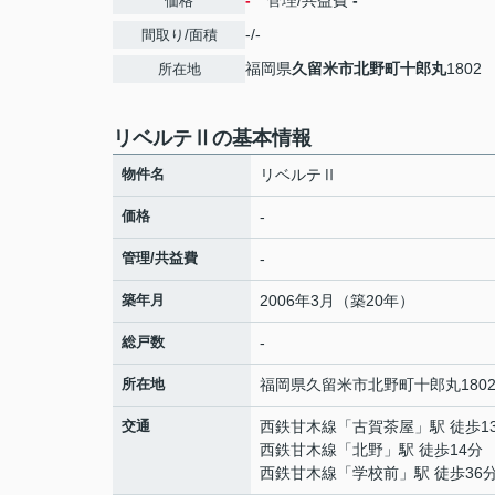
-
管理/共益費
-
価格
-/-
間取り/面積
福岡県
久留米市
北野町十郎丸
1802
所在地
リベルテⅡの基本情報
物件名
リベルテⅡ
価格
-
管理/共益費
-
築年月
2006年3月（築20年）
総戸数
-
所在地
福岡県
久留米市
北野町十郎丸
180
交通
西鉄甘木線
「
古賀茶屋
」駅 徒歩1
西鉄甘木線
「
北野
」駅 徒歩14分
西鉄甘木線
「
学校前
」駅 徒歩36