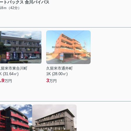
ートバックス 合川バイパス
318ｍ（42分）
久留米市東合川町
久留米市通外町
K (31.64㎡)
1K (28.00㎡)
.9
3
万円
万円