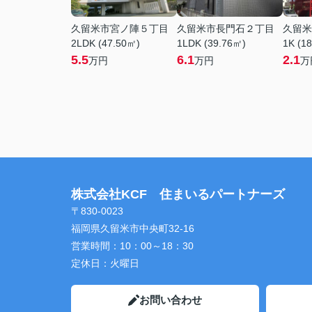
久留米市宮ノ陣５丁目
久留米市長門石２丁目
久留米
2LDK (47.50㎡)
1LDK (39.76㎡)
1K (1
5.5
6.1
2.1
万円
万円
万
株式会社KCF 住まいるパートナーズ
〒830-0023
福岡県久留米市中央町32-16
営業時間：
10：00～18：30
定休日：
火曜日
お問い合わせ