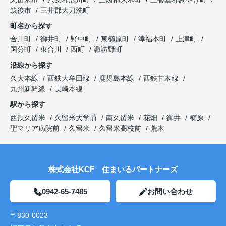
筑後市
三井郡大刀洗町
町名から探す
合川町
御井町
野中町
東櫛原町
津福本町
上津町
国分町
東合川
西町
諏訪野町
沿線から探す
久大本線
西鉄大牟田線
鹿児島本線
西鉄甘木線
九州新幹線
長崎本線
駅から探す
西鉄久留米
久留米大学前
南久留米
花畑
御井
櫛原
聖マリア病院前
久留米
久留米高校前
荒木
株式会社KCF 住まいるパートナーズ
0942-65-7485
お問い合わせ
〒830-0023