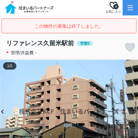
0
お気に入り
この物件の募集は終了しました。
リファレンス久留米駅前
空室0
-
管理/共益費 -
1
/
3