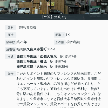
【外観】外観です
- 管理/共益費 -
賃料
-
1K
面積
間取り
築28年
2階/8階建
築年数
所在階
福岡県
久留米市
通町
354-1
所在地
西鉄大牟田線
「
西鉄久留米
」駅 徒歩7分
交通
西鉄大牟田線
「
櫛原
」駅 徒歩7分
鹿児島本線
「
久留米
」駅 徒歩28分
こだわりポイント満載のリファレンス久留米駅前。こだ
備考
わりポイント満載のリファレンス久留米駅前。共用部に
はエレベータ・敷地内ごみ置き場などが揃っており、と
ても充実しています。通勤やお出かけに便利な、徒歩7
分に駅のある物件です。こちらはマンションタイプにな
ります。久留米市エリアと西鉄大牟田線西鉄久留米付近
での賃貸マンション、賃貸アパートをお探しの方はぜひ