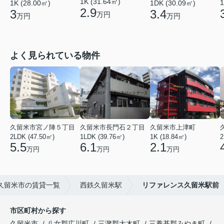
1K (31.64㎡)
1
1DK (30.09㎡)
1K (28.00㎡)
2.9
3.4
3
万円
万円
万円
よく見られている物件
久留米市宮ノ陣５丁目
久留米市長門石２丁目
久留米市上津町
2LDK (47.50㎡)
1LDK (39.76㎡)
1K (18.84㎡)
2
5.5
6.1
2.1
万円
万円
万円
久留米市の賃貸一覧
西鉄久留米駅
リファレンス久留米駅前
市区町村から探す
久留米市
八女郡広川町
三潴郡大木町
三養基郡みやき町