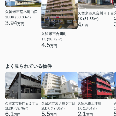
久留米市荒木町白口
久留米市東合川４丁目
1LDK (39.83㎡)
1
1K (31.35㎡)
3.94
4
万円
万円
久留米市合川町
1K (36.72㎡)
4.5
万円
よく見られている物件
久留米市長門石２丁目
久留米市宮ノ陣５丁目
久留米市上津町
1LDK (39.76㎡)
2LDK (47.50㎡)
1K (18.84㎡)
1
6.1
5.5
2.1
万円
万円
万円