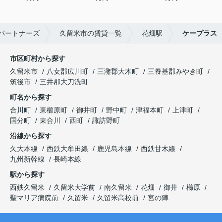
パートナーズ
久留米市の賃貸一覧
花畑駅
ケープラス
市区町村から探す
久留米市
八女郡広川町
三潴郡大木町
三養基郡みやき町
筑後市
三井郡大刀洗町
町名から探す
合川町
東櫛原町
御井町
野中町
津福本町
上津町
国分町
東合川
西町
諏訪野町
沿線から探す
久大本線
西鉄大牟田線
鹿児島本線
西鉄甘木線
九州新幹線
長崎本線
駅から探す
西鉄久留米
久留米大学前
南久留米
花畑
御井
櫛原
聖マリア病院前
久留米
久留米高校前
宮の陣