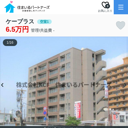
0
お気に入り
ケープラス
空室1
6.5万円
管理/共益費 -
1
/
16