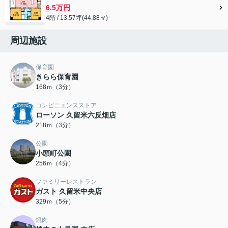
6.5万円
4階 / 13.57坪(44.88㎡)
周辺施設
保育園
きらら保育園
168ｍ（3分）
コンビニエンスストア
ローソン 久留米六反畑店
218ｍ（3分）
公園
小頭町公園
256ｍ（4分）
ファミリーレストラン
ガスト 久留米中央店
329ｍ（5分）
焼肉