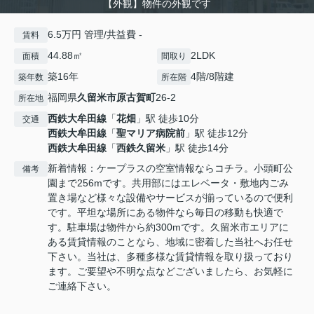
【外観】物件の外観です
6.5万円 管理/共益費 -
賃料
44.88㎡
2LDK
面積
間取り
築16年
4階/8階建
築年数
所在階
福岡県
久留米市
原古賀町
26-2
所在地
西鉄大牟田線
「
花畑
」駅 徒歩10分
交通
西鉄大牟田線
「
聖マリア病院前
」駅 徒歩12分
西鉄大牟田線
「
西鉄久留米
」駅 徒歩14分
新着情報：ケープラスの空室情報ならコチラ。小頭町公
備考
園まで256mです。共用部にはエレベータ・敷地内ごみ
置き場など様々な設備やサービスが揃っているので便利
です。平坦な場所にある物件なら毎日の移動も快適で
す。駐車場は物件から約300mです。久留米市エリアに
ある賃貸情報のことなら、地域に密着した当社へお任せ
下さい。当社は、多種多様な賃貸情報を取り扱っており
ます。ご要望や不明な点などございましたら、お気軽に
ご連絡下さい。