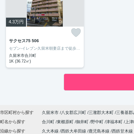
4.3
万円
サクセス75 506
セブン-イレブン久留米朝妻店まで徒歩2分と近場にコンビニがあるのもポイント。お手入れしやすいように工夫されているので綺麗な状態を保ちやすい洗面化粧台が付いています。マンションタイプのお部屋です。住まい探しの際には、実際に住んでみた時のことを想像しながら進めていくことが大事です。より良い住まいをご提供致します。
久留米市合川町
1K (36.72㎡)
市区町村から探す
久留米市
八女郡広川町
三潴郡大木町
三養基郡
町名から探す
合川町
東櫛原町
御井町
野中町
津福本町
上
沿線から探す
久大本線
西鉄大牟田線
鹿児島本線
西鉄甘木線