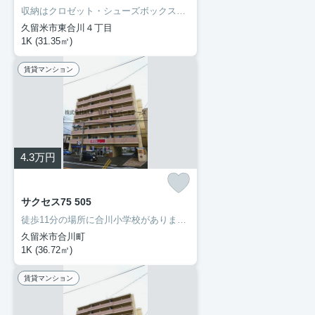
収納はクロゼット・シューズボックスなど豊富なので、広々と空間を利用することも可能です。洗面化粧台を採用しているので、歯ブラシやドライヤーなどをまとめて収納できます。セキュリティ面は、TVインターホン・オートロックなどを設置しているので安全面でも優れております。当社では久大本線久留米大学前周辺の賃貸情報を数多く取り扱っております。引っ越しを検討しているなら、お気軽にご連絡ください。
久留米市東合川４丁目
1K (31.35㎡)
賃貸マンション
4.3
万円
サクセス75 505
徒歩11分の場所に合川小学校があります。部外者の侵入を抑止するオートロック機能で、女性でも安心して暮らすことができます。初期費用のカード決済ができます。駐車場がご利用いただける物件です。久留米市や久大本線久留米大学前付近での新生活をご検討するなら、当社でお部屋探しをしてください。まずはお問い合わせからお待ちしております。
久留米市合川町
1K (36.72㎡)
賃貸マンション