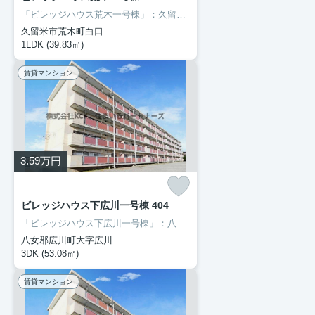
「ビレッジハウス荒木一号棟」：久留米市エリアの新居にピッタリ。徒歩25分の距離に久留米市立荒木中学校があるのも魅力。風通しが良く、熱がこもりにくいので、室内が暑くなりにくいです。久留米市エリアでの新生活をご検討の方に、素敵な暮らしを当社のスタッフが全力でサポート致します。鹿児島本線荒木付近の情報も満載です。
久留米市荒木町白口
1LDK (39.83㎡)
賃貸マンション
3.59
万円
ビレッジハウス下広川一号棟 404
「ビレッジハウス下広川一号棟」：八女郡広川町エリアの新居にピッタリ。下広川保育園が徒歩5分の場所にあります。快適な暮らしがしたいとお考えの方に、ぜひご紹介したい街があります。それは八女郡広川町エリアです。住環境が整っているので、不便さをあまり感じない生活が可能です。ぜひお気軽にご連絡下さい。
八女郡広川町大字広川
3DK (53.08㎡)
賃貸マンション