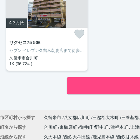
4.3
万円
サクセス75 506
セブン-イレブン久留米朝妻店まで徒歩2分と近場にコンビニがあるのもポイント。お手入れしやすいように工夫されているので綺麗な状態を保ちやすい洗面化粧台が付いています。マンションタイプのお部屋です。住まい探しの際には、実際に住んでみた時のことを想像しながら進めていくことが大事です。より良い住まいをご提供致します。
久留米市合川町
1K (36.72㎡)
市区町村から探す
久留米市
八女郡広川町
三潴郡大木町
三養基郡
町名から探す
合川町
東櫛原町
御井町
野中町
津福本町
上
沿線から探す
久大本線
西鉄大牟田線
鹿児島本線
西鉄甘木線