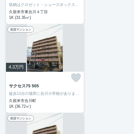
収納はクロゼット・シューズボックスなど豊富なので、広々と空間を利用することも可能です。洗面化粧台を採用しているので、歯ブラシやドライヤーなどをまとめて収納できます。セキュリティ面は、TVインターホン・オートロックなどを設置しているので安全面でも優れております。当社では久大本線久留米大学前周辺の賃貸情報を数多く取り扱っております。引っ越しを検討しているなら、お気軽にご連絡ください。
久留米市東合川４丁目
1K (31.35㎡)
賃貸マンション
4.3
万円
サクセス75 505
徒歩11分の場所に合川小学校があります。部外者の侵入を抑止するオートロック機能で、女性でも安心して暮らすことができます。初期費用のカード決済ができます。駐車場がご利用いただける物件です。久留米市や久大本線久留米大学前付近での新生活をご検討するなら、当社でお部屋探しをしてください。まずはお問い合わせからお待ちしております。
久留米市合川町
1K (36.72㎡)
賃貸マンション