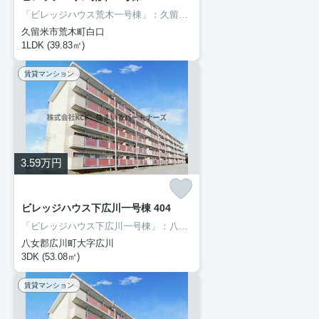
「ビレッジハウス荒木一号棟」：久留米市エリアの新居にピッタリ。徒歩25分の距離に久留米市立荒木中学校があるのも魅力。風通しが良く、熱がこもりにくいので、室内が暑くなりにくいです。久留米市エリアでの新生活をご検討の方に、素敵な暮らしを当社のスタッフが全力でサポート致します。鹿児島本線荒木付近の情報も満載です。
久留米市荒木町白口
1LDK (39.83㎡)
賃貸マンション
3.59
万円
ビレッジハウス下広川一号棟 404
「ビレッジハウス下広川一号棟」：八女郡広川町エリアの新居にピッタリ。下広川保育園が徒歩5分の場所にあります。快適な暮らしがしたいとお考えの方に、ぜひご紹介したい街があります。それは八女郡広川町エリアです。住環境が整っているので、不便さをあまり感じない生活が可能です。ぜひお気軽にご連絡下さい。
八女郡広川町大字広川
3DK (53.08㎡)
賃貸マンション