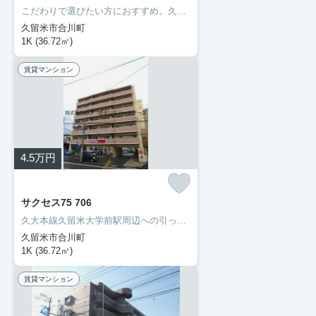
こだわりで選びたい方におすすめ。久留米市エリアで住まいをお探しなら「サクセス75」。セブン-イレブン久留米朝妻店まで徒歩2分と近場にコンビニがあるのもポイント。久留米市や久大本線久留米大学前付近でのお部屋探しは当社にお任せください。お気に入りのお部屋で快適な新生活を始めましょう。
久留米市合川町
1K (36.72㎡)
賃貸マンション
4.5
万円
サクセス75 706
久大本線久留米大学前駅周辺への引っ越しをお考えなら「サクセス75」。エントランスと玄関の2つのロックで守られているので安全面に優れているオートロック機能があります。洗面化粧台はコンセントや照明、大きな鏡などがついているので化粧や身支度を整える際に便利です。当たり前の生活が、より素敵なものに変わります。新たな物件探しはあなたに活力を与えることでしょう。ぜひとも当社をご利用ください。
久留米市合川町
1K (36.72㎡)
賃貸マンション