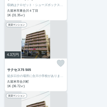
収納はクロゼット・シューズボックスなど豊富なので、広々と空間を利用することも可能です。洗面化粧台を採用しているので、歯ブラシやドライヤーなどをまとめて収納できます。セキュリティ面は、TVインターホン・オートロックなどを設置しているので安全面でも優れております。当社では久大本線久留米大学前周辺の賃貸情報を数多く取り扱っております。引っ越しを検討しているなら、お気軽にご連絡ください。
久留米市東合川４丁目
1K (31.35㎡)
賃貸マンション
4.3
万円
サクセス75 505
徒歩11分の場所に合川小学校があります。部外者の侵入を抑止するオートロック機能で、女性でも安心して暮らすことができます。初期費用のカード決済ができます。駐車場がご利用いただける物件です。久留米市や久大本線久留米大学前付近での新生活をご検討するなら、当社でお部屋探しをしてください。まずはお問い合わせからお待ちしております。
久留米市合川町
1K (36.72㎡)
賃貸マンション