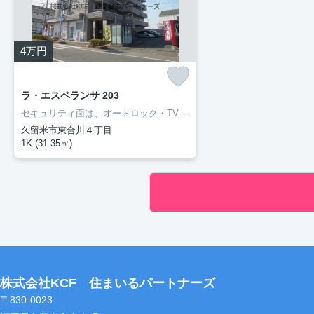
4
万円
ラ・エスペランサ 203
セキュリティ面は、オートロック・TVインターホンなど充実しているので、防犯対策もばっちりです。収納はシューズボックス・クロゼットなど豊富なので、衣類や履き物の整理がしやすく便利です。外装もおしゃれで快適な生活をおくることができるマンションです。丁寧かつ迅速に対応する事がモットーの当社なら、きっと満足していただけるお部屋探しが可能です。久留米市や久大本線久留米大学前付近のことならお任せ下さい。
久留米市東合川４丁目
1K (31.35㎡)
株式会社KCF 住まいるパートナーズ
〒830-0023