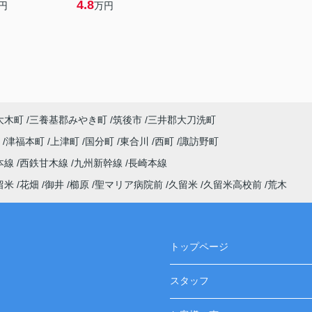
4.8
円
万円
大木町
三養基郡みやき町
筑後市
三井郡大刀洗町
町
津福本町
上津町
国分町
東合川
西町
諏訪野町
本線
西鉄甘木線
九州新幹線
長崎本線
留米
花畑
御井
櫛原
聖マリア病院前
久留米
久留米高校前
荒木
トップページ
スタッフ