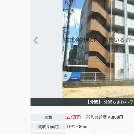
【外観】
外観もきれいで
2.7万円
管理/共益費
4,000円
価格
1R/19.80㎡
間取り/面積