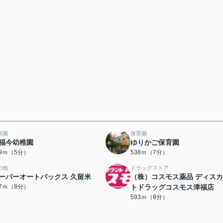
稚園
保育園
福今幼稚園
ゆりかご保育園
59ｍ（5分）
538ｍ（7分）
の他
ドラッグストア
ーパーオートバックス 久留米
（株）コスモス薬品 ディス
67ｍ（8分）
トドラッグコスモス津福店
593ｍ（8分）