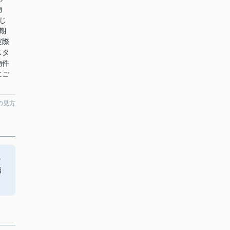
物
じ
期
実際
スタ
物件
にご
の見方
シ
当