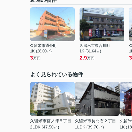
近隣の物件
久留米市通外町
久留米市東合川町
1K (28.00㎡)
1K (31.64㎡)
1
3
2.9
3
万円
万円
よく見られている物件
久留米市宮ノ陣５丁目
久留米市長門石２丁目
久留米
2LDK (47.50㎡)
1LDK (39.76㎡)
1K (1