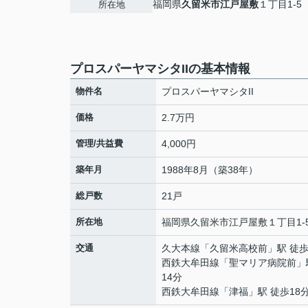
福岡県
久留米市
江戸屋敷
１丁目1-5
所在地
プロスパーヤマシタIIの基本情報
物件名
プロスパーヤマシタII
価格
2.7万円
管理/共益費
4,000円
築年月
1988年8月（築38年）
総戸数
21戸
所在地
福岡県
久留米市
江戸屋敷
１丁目1-
交通
久大本線
「
久留米高校前
」駅 徒歩
西鉄大牟田線
「
聖マリア病院前
」
14分
西鉄大牟田線
「
津福
」駅 徒歩18