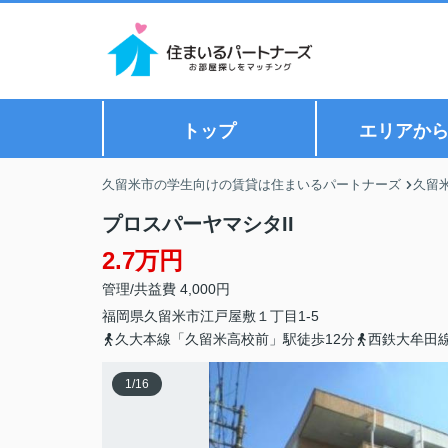
トップ
エリアか
久留米市の学生向けの賃貸は住まいるパートナーズ
久留
プロスパーヤマシタII
2.7万円
管理/共益費 4,000円
福岡県
久留米市
江戸屋敷
１丁目1-5
久大本線「久留米高校前」駅徒歩12分
西鉄大牟田
1
/
16