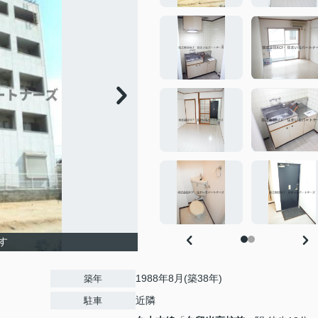
す
1988年8月(築38年)
築年
近隣
駐車