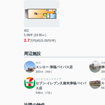
402
5.98坪 (19.80㎡)
2.7
万円(4515.05円/坪)
周辺施設
寿司
幼
スシロー 津福バイパス店
津
303ｍ（4分）
3
コンビニエンスストア
そ
セブン-イレブン久留米津福バイパ
ス
ス店
5
548ｍ（7分）