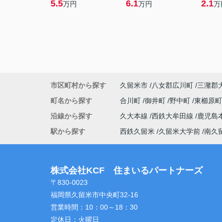
5.5
6.1
2.1
万円
万円
万
市区町村から探す
久留米市
八女郡広川町
三潴郡
町名から探す
合川町
御井町
野中町
東櫛原
沿線から探す
久大本線
西鉄大牟田線
鹿児島
駅から探す
西鉄久留米
久留米大学前
南久
株式会社KCF 住まいるパートナーズ
〒830-0023
福岡県久留米市中央町32-16
営業時間：
10：00～18：30
定休日：
火曜日