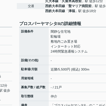
久大本線
「
久留米高校前
」駅 徒歩12分
西鉄大牟田線
「
聖マリア病院前
」駅 徒歩
交通
西鉄大牟田線
「
津福
」駅 徒歩18分
プロスパーヤマシタIIの詳細情報
設備条件
閑静な住宅地
駐輪場
敷地内ごみ置き場
インターネット対応
24時間緊急通報システム
設備(その他)
-
駐車場/月額
近隣/5,500円 (税込) 300m
5
用途地域
-
12分
募集戸数 / 総戸数
- / 21戸
駅 徒歩
取引態様
仲介
分
備考
「プロスパーヤマシタII」のここがイ